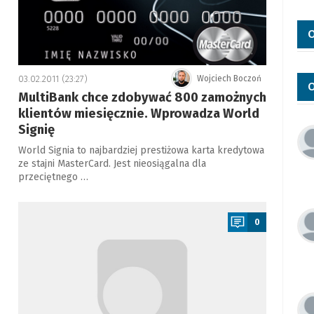
O
03.02.2011 (23:27)
Wojciech Boczoń
O
MultiBank chce zdobywać 800 zamożnych
klientów miesięcznie. Wprowadza World
Signię
World Signia to najbardziej prestiżowa karta kredytowa
ze stajni MasterCard. Jest nieosiągalna dla
przeciętnego …
a
0