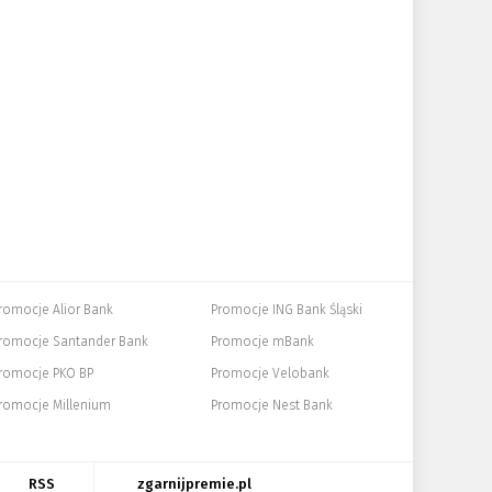
romocje Alior Bank
Promocje ING Bank Śląski
romocje Santander Bank
Promocje mBank
romocje PKO BP
Promocje Velobank
romocje Millenium
Promocje Nest Bank
RSS
zgarnijpremie.pl