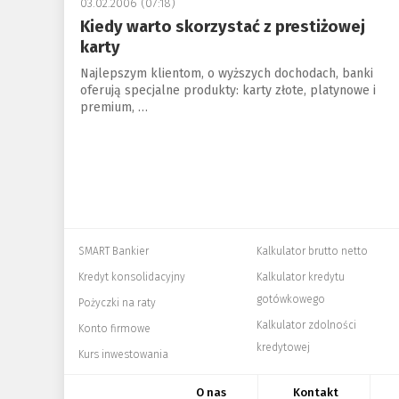
03.02.2006 (07:18)
Kiedy warto skorzystać z prestiżowej
karty
Najlepszym klientom, o wyższych dochodach, banki
oferują specjalne produkty: karty złote, platynowe i
premium, …
SMART Bankier
Kalkulator brutto netto
Kredyt konsolidacyjny
Kalkulator kredytu
gotówkowego
Pożyczki na raty
Kalkulator zdolności
Konto firmowe
kredytowej
Kurs inwestowania
O nas
Kontakt