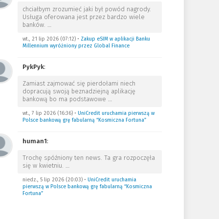
chciałbym zrozumieć jaki był powód nagrody.
Usługa oferowana jest przez bardzo wiele
banków.
…
wt., 21 lip 2026 (07:12)
•
Zakup eSIM w aplikacji Banku
Millennium wyróżniony przez Global Finance
PykPyk
:
Zamiast zajmować się pierdołami niech
dopracują swoją beznadziejną aplikację
bankową bo ma podstawowe
…
wt., 7 lip 2026 (16:36)
•
UniCredit uruchamia pierwszą w
Polsce bankową grę fabularną “Kosmiczna Fortuna”
human1
:
Trochę spóźniony ten news. Ta gra rozpoczęła
się w kwietniu.
…
niedz., 5 lip 2026 (20:03)
•
UniCredit uruchamia
pierwszą w Polsce bankową grę fabularną “Kosmiczna
Fortuna”