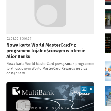
02.03.2011 (06:59)
Nowa karta World MasterCard® z
programem lojalnościowym w ofercie
Alior Banku
Nowa karta World MasterCard powiązana z programem
lojalnościowym World MasterCard Rewards jest już
dostępna w …
a
0