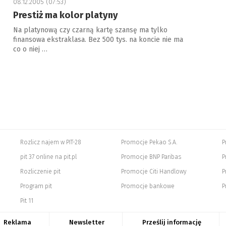
08.12.2005 (07:53)
Prestiż ma kolor platyny
Na platynową czy czarną kartę szansę ma tylko
finansowa ekstraklasa. Bez 500 tys. na koncie nie ma
co o niej …
Rozlicz najem w PIT-28
Promocje Pekao S.A.
P
pit 37 online na pit.pl
Promocje BNP Paribas
P
Rozliczenie pit
Promocje Citi Handlowy
P
Program pit
Promocje bankowe
P
Pit 11
Reklama
Newsletter
Prześlij informację