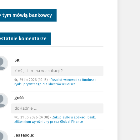
 tym mówią bankowcy
statnie komentarze
SK
:
Ktoś już to ma w aplikacji ?
…
śr., 29 lip 2026 (10:13)
•
Revolut wprowadza fundusze
rynku prywatnego dla klientów w Polsce
gość
:
dokładnie
…
wt., 21 lip 2026 (07:30)
•
Zakup eSIM w aplikacji Banku
Millennium wyróżniony przez Global Finance
Jas Fasola
: