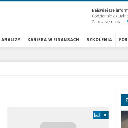
Najświeższe inform
Codziennie aktualn
Zapisz się na nasz
ANALIZY
KARIERA W FINANSACH
SZKOLENIA
FO
Z
a
0