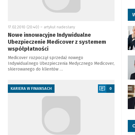
W
17.02.2010 (20:40) –
artykuł nadesłany
Nowe innowacyjne Indywidualne
Ubezpieczenie Medicover z systemem
współpłatności
Medicover rozpoczął sprzedaż nowego
Indywidualnego Ubezpieczenia Medycznego Medicover,
skierowanego do klientów …
a
KARIERA W FINANSACH
0
O