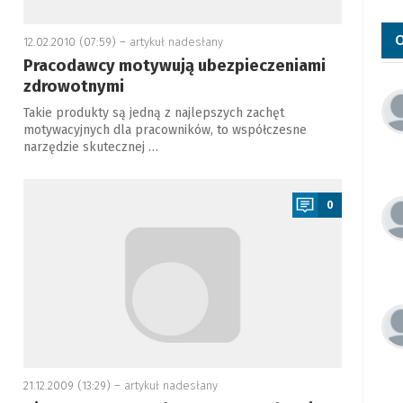
O
12.02.2010 (07:59) –
artykuł nadesłany
Pracodawcy motywują ubezpieczeniami
zdrowotnymi
Takie produkty są jedną z najlepszych zachęt
motywacyjnych dla pracowników, to współczesne
narzędzie skutecznej …
a
0
21.12.2009 (13:29) –
artykuł nadesłany