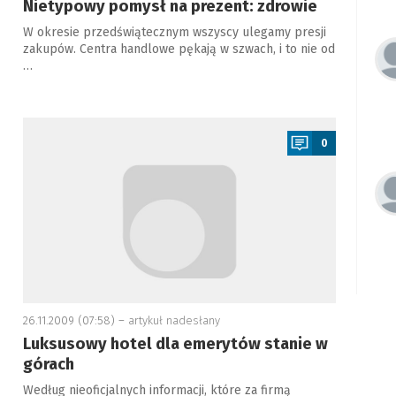
Nietypowy pomysł na prezent: zdrowie
W okresie przedświątecznym wszyscy ulegamy presji
zakupów. Centra handlowe pękają w szwach, i to nie od
…
a
0
26.11.2009 (07:58) –
artykuł nadesłany
Luksusowy hotel dla emerytów stanie w
górach
Według nieoficjalnych informacji, które za firmą