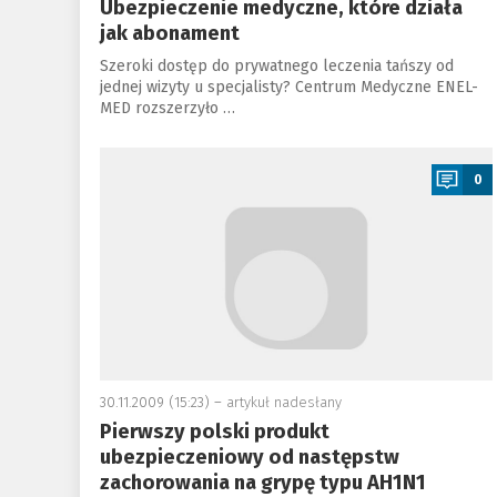
Ubezpieczenie medyczne, które działa
jak abonament
Szeroki dostęp do prywatnego leczenia tańszy od
jednej wizyty u specjalisty? Centrum Medyczne ENEL-
MED rozszerzyło …
a
0
30.11.2009 (15:23) –
artykuł nadesłany
Pierwszy polski produkt
ubezpieczeniowy od następstw
zachorowania na grypę typu AH1N1