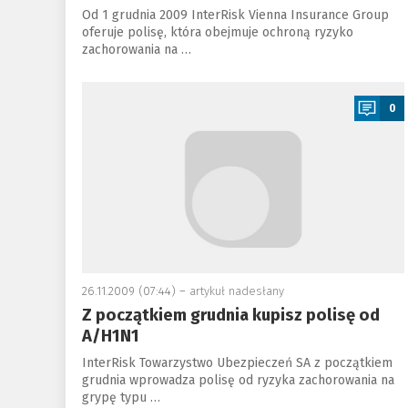
Od 1 grudnia 2009 InterRisk Vienna Insurance Group
oferuje polisę, która obejmuje ochroną ryzyko
zachorowania na …
a
0
26.11.2009 (07:44) –
artykuł nadesłany
Z początkiem grudnia kupisz polisę od
A/H1N1
InterRisk Towarzystwo Ubezpieczeń SA z początkiem
grudnia wprowadza polisę od ryzyka zachorowania na
grypę typu …