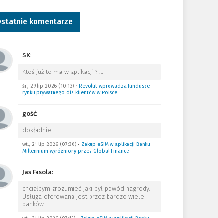
statnie komentarze
SK
:
Ktoś już to ma w aplikacji ?
…
śr., 29 lip 2026 (10:13)
•
Revolut wprowadza fundusze
rynku prywatnego dla klientów w Polsce
gość
:
dokładnie
…
wt., 21 lip 2026 (07:30)
•
Zakup eSIM w aplikacji Banku
Millennium wyróżniony przez Global Finance
Jas Fasola
:
chciałbym zrozumieć jaki był powód nagrody.
Usługa oferowana jest przez bardzo wiele
banków.
…