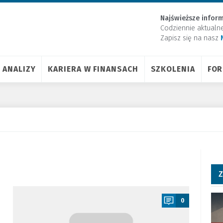
Najświeższe inform
Codziennie aktualn
Zapisz się na nasz
ANALIZY
KARIERA W FINANSACH
SZKOLENIA
FO
Z
a
0