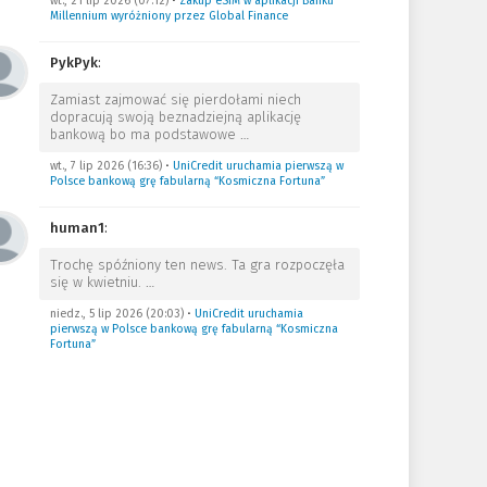
wt., 21 lip 2026 (07:12)
•
Zakup eSIM w aplikacji Banku
Millennium wyróżniony przez Global Finance
PykPyk
:
Zamiast zajmować się pierdołami niech
dopracują swoją beznadziejną aplikację
bankową bo ma podstawowe
…
wt., 7 lip 2026 (16:36)
•
UniCredit uruchamia pierwszą w
Polsce bankową grę fabularną “Kosmiczna Fortuna”
human1
:
Trochę spóźniony ten news. Ta gra rozpoczęła
się w kwietniu.
…
niedz., 5 lip 2026 (20:03)
•
UniCredit uruchamia
pierwszą w Polsce bankową grę fabularną “Kosmiczna
Fortuna”