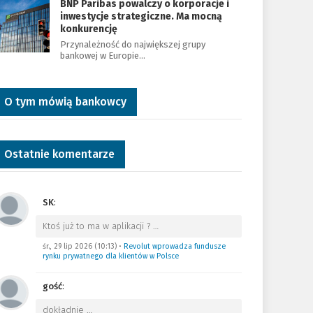
BNP Paribas powalczy o korporacje i
inwestycje strategiczne. Ma mocną
konkurencję
Przynależność do największej grupy
bankowej w Europie…
O tym mówią bankowcy
Ostatnie komentarze
SK
:
Ktoś już to ma w aplikacji ?
…
śr., 29 lip 2026 (10:13)
•
Revolut wprowadza fundusze
rynku prywatnego dla klientów w Polsce
gość
:
dokładnie
…