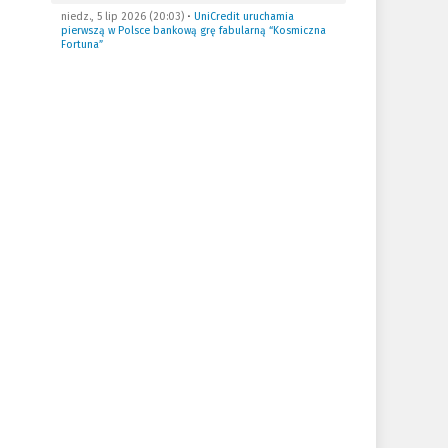
niedz., 5 lip 2026 (20:03)
•
UniCredit uruchamia
pierwszą w Polsce bankową grę fabularną “Kosmiczna
Fortuna”