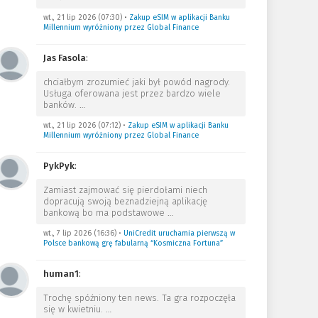
wt., 21 lip 2026 (07:30)
•
Zakup eSIM w aplikacji Banku
Millennium wyróżniony przez Global Finance
Jas Fasola
:
chciałbym zrozumieć jaki był powód nagrody.
Usługa oferowana jest przez bardzo wiele
banków.
…
wt., 21 lip 2026 (07:12)
•
Zakup eSIM w aplikacji Banku
Millennium wyróżniony przez Global Finance
PykPyk
:
Zamiast zajmować się pierdołami niech
dopracują swoją beznadziejną aplikację
bankową bo ma podstawowe
…
wt., 7 lip 2026 (16:36)
•
UniCredit uruchamia pierwszą w
Polsce bankową grę fabularną “Kosmiczna Fortuna”
human1
:
Trochę spóźniony ten news. Ta gra rozpoczęła
się w kwietniu.
…