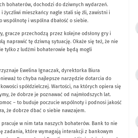
ch bohaterów, dochodzi do dziwnych wydarzeń.
życzliwi mieszkańcy nagle stali się źli, zawistni i
o wspólnotę i wspólna dbałość o siebie.
, gracze przechodzą przez kolejne odsłony gry i
 naprawić tę dziwną sytuację. Okaże się też, że nie
nie tylko z ludźmi bohaterowie będą mogli
rzyznaje Ewelina Ignaczak, dyrektorka Biura
nieważ to chyba najlepsze narzędzie dotarcia do
owości spółdzielczej. Wartości, na których opiera się
ymy, że dobrze je poznawać od najmłodszych lat.
pomoc – to buduje poczucie wspólnoty i podnosi jakość
gra, że dobrze dbać o siebie nawzajem.
i pracuje w nim tata naszych bohaterów. Bank to nie
się zadania, które wymagają interakcji z bankowym