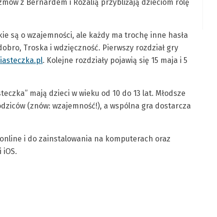
zmów z Bernardem i Rozalią przybliżają dzieciom rolę
kie są o wzajemności, ale każdy ma trochę inne hasła
bro, Troska i wdzięczność. Pierwszy rozdział gry
asteczka.pl
. Kolejne rozdziały pojawią się 15 maja i 5
teczka” mają dzieci w wieku od 10 do 13 lat. Młodsze
dziców (znów: wzajemność!), a wspólna gra dostarcza
 online i do zainstalowania na komputerach oraz
 iOS.