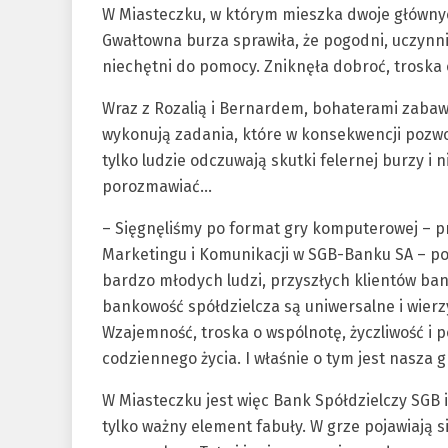
W Miasteczku, w którym mieszka dwoje główny
Gwałtowna burza sprawiła, że pogodni, uczynni i 
niechętni do pomocy. Zniknęła dobroć, troska 
Wraz z Rozalią i Bernardem, bohaterami zabawy
wykonują zadania, które w konsekwencji pozwolą
tylko ludzie odczuwają skutki felernej burzy i 
porozmawiać…
– Sięgnęliśmy po format gry komputerowej – p
Marketingu i Komunikacji w SGB-Banku SA – po
bardzo młodych ludzi, przyszłych klientów bank
bankowość spółdzielcza są uniwersalne i wierz
Wzajemność, troska o wspólnotę, życzliwość i 
codziennego życia. I właśnie o tym jest nasza 
W Miasteczku jest więc Bank Spółdzielczy SGB 
tylko ważny element fabuły. W grze pojawiają 