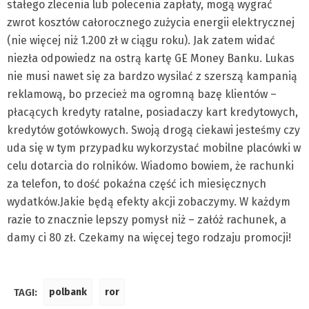
stałego zlecenia lub polecenia zapłaty, mogą wygrać
zwrot kosztów całorocznego zużycia energii elektrycznej
(nie więcej niż 1.200 zł w ciągu roku). Jak zatem widać
niezła odpowiedz na ostrą kartę GE Money Banku. Lukas
nie musi nawet się za bardzo wysilać z szerszą kampanią
reklamową, bo przecież ma ogromną bazę klientów –
płacących kredyty ratalne, posiadaczy kart kredytowych,
kredytów gotówkowych. Swoją drogą ciekawi jesteśmy czy
uda się w tym przypadku wykorzystać mobilne placówki w
celu dotarcia do rolników. Wiadomo bowiem, że rachunki
za telefon, to dość pokaźna część ich miesięcznych
wydatków.Jakie będą efekty akcji zobaczymy. W każdym
razie to znacznie lepszy pomysł niż – załóż rachunek, a
damy ci 80 zł. Czekamy na więcej tego rodzaju promocji!
TAGI:
polbank
ror