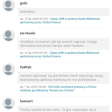
gość
:
dokładnie
…
wt., 21 lip 2026 (07:30)
•
Zakup eSIM w aplikacji Banku Millennium
wyróżniony przez Global Finance
Jas Fasola
:
chciałbym zrozumieć jaki był powód nagrody. Usługa
oferowana jest przez bardzo wiele banków.
…
wt., 21 lip 2026 (07:12)
•
Zakup eSIM w aplikacji Banku Millennium
wyróżniony przez Global Finance
PykPyk
:
Zamiast zajmować się pierdołami niech dopracują swoją
beznadziejną aplikację bankową bo ma podstawowe
…
wt., 7 lip 2026 (16:36)
•
UniCredit uruchamia pierwszą w Polsce
bankową grę fabularną “Kosmiczna Fortuna”
human1
:
Trochę spóźniony ten news. Ta gra rozpoczęła się w