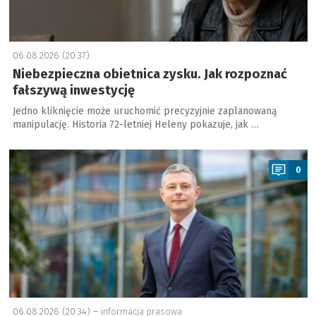
06.08.2026 (20:37)
Niebezpieczna obietnica zysku. Jak rozpoznać
fałszywą inwestycję
Jedno kliknięcie może uruchomić precyzyjnie zaplanowaną
manipulację. Historia 72-letniej Heleny pokazuje, jak …
a
0
06.08.2026 (20:34) –
informacja prasowa