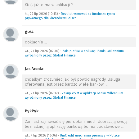
Ktoś już to ma w aplikacji ?
…
śr., 29 lip 2026 (10:13)
•
Revolut wprowadza fundusze rynku
prywatnego dla klientów w Polsce
gość
:
dokładnie
…
wt., 21 lip 2026 (07:30)
•
Zakup eSIM w aplikacji Banku Millennium
wyróżniony przez Global Finance
Jas Fasola
:
chciałbym zrozumieć jaki był powód nagrody. Usługa
oferowana jest przez bardzo wiele banków.
…
wt., 21 lip 2026 (07:12)
•
Zakup eSIM w aplikacji Banku Millennium
wyróżniony przez Global Finance
PykPyk
:
Zamiast zajmować się pierdołami niech dopracują swoją
beznadziejną aplikację bankową bo ma podstawowe
…
wt., 7 lip 2026 (16:36)
•
UniCredit uruchamia pierwszą w Polsce