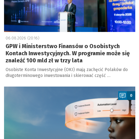
06.08.2026 (20:16)
GPW i Ministerstwo Finansów o Osobistych
Kontach Inwestycyjnych. W programie może się
znaleźć 100 mld zł w trzy lata
Osobiste Konta Inwestycyjne (OKI) mają zachęcić Polaków do
długoterminowego inwestowania i skierować część …
a
0