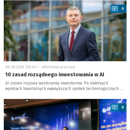
a
0
06.08.2026 (20:34) –
informacja prasowa
10 zasad rozsądnego inwestowania w AI
AI znowu rozpala wyobraźnię inwestorów. Po świetnych
wynikach kwartalnych największych spółek technologicznych …
a
0