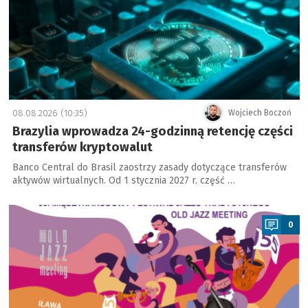
08.08.2026 (10:35)
Wojciech Boczoń
Brazylia wprowadza 24-godzinną retencję części
transferów kryptowalut
Banco Central do Brasil zaostrzy zasady dotyczące transferów
aktywów wirtualnych. Od 1 stycznia 2027 r. część …
a
0