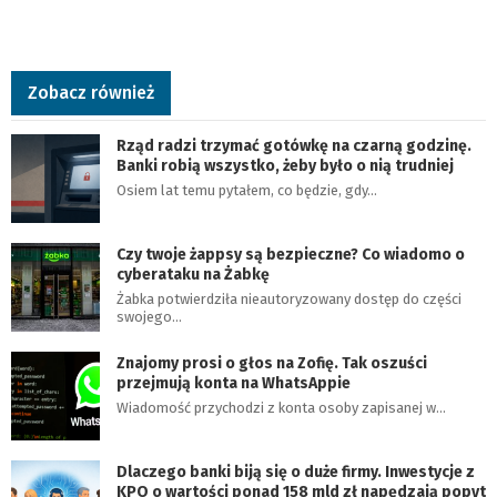
Zobacz również
Rząd radzi trzymać gotówkę na czarną godzinę.
Banki robią wszystko, żeby było o nią trudniej
Osiem lat temu pytałem, co będzie, gdy…
Czy twoje żappsy są bezpieczne? Co wiadomo o
cyberataku na Żabkę
Żabka potwierdziła nieautoryzowany dostęp do części
swojego…
Znajomy prosi o głos na Zofię. Tak oszuści
przejmują konta na WhatsAppie
Wiadomość przychodzi z konta osoby zapisanej w…
Dlaczego banki biją się o duże firmy. Inwestycje z
KPO o wartości ponad 158 mld zł napędzają popyt