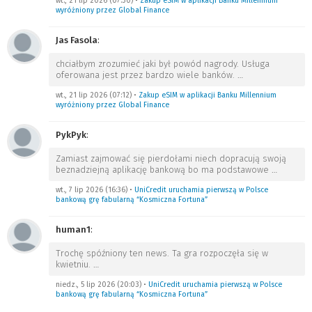
wt., 21 lip 2026 (07:30)
•
Zakup eSIM w aplikacji Banku Millennium
wyróżniony przez Global Finance
Jas Fasola
:
chciałbym zrozumieć jaki był powód nagrody. Usługa
oferowana jest przez bardzo wiele banków.
…
wt., 21 lip 2026 (07:12)
•
Zakup eSIM w aplikacji Banku Millennium
wyróżniony przez Global Finance
PykPyk
:
Zamiast zajmować się pierdołami niech dopracują swoją
beznadziejną aplikację bankową bo ma podstawowe
…
wt., 7 lip 2026 (16:36)
•
UniCredit uruchamia pierwszą w Polsce
bankową grę fabularną “Kosmiczna Fortuna”
human1
:
Trochę spóźniony ten news. Ta gra rozpoczęła się w
kwietniu.
…
niedz., 5 lip 2026 (20:03)
•
UniCredit uruchamia pierwszą w Polsce
bankową grę fabularną “Kosmiczna Fortuna”