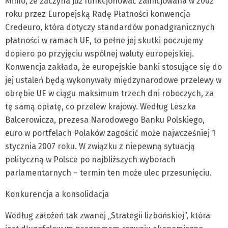
Mimo, że zaczyna już funkcjonować zainicjowana w 2002
roku przez Europejską Radę Płatności konwencja
Credeuro, która dotyczy standardów ponadgranicznych
płatności w ramach UE, to pełne jej skutki poczujemy
dopiero po przyjęciu wspólnej waluty europejskiej.
Konwencja zakłada, że europejskie banki stosujące się do
jej ustaleń będą wykonywały międzynarodowe przelewy w
obrębie UE w ciągu maksimum trzech dni roboczych, za
tę samą opłatę, co przelew krajowy. Według Leszka
Balcerowicza, prezesa Narodowego Banku Polskiego,
euro w portfelach Polaków zagościć może najwcześniej 1
stycznia 2007 roku. W związku z niepewną sytuacją
polityczną w Polsce po najbliższych wyborach
parlamentarnych – termin ten może ulec przesunięciu.
Konkurencja a konsolidacja
Według założeń tak zwanej „Strategii lizbońskiej”, która