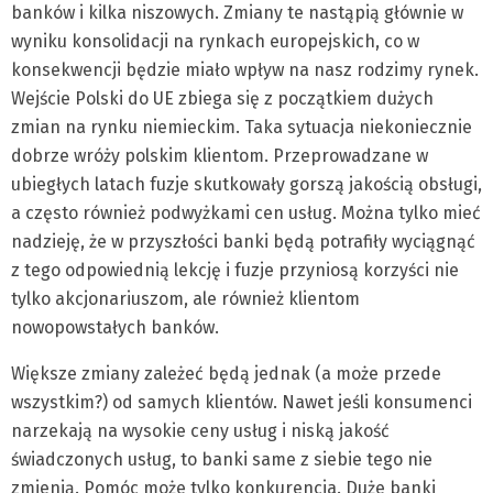
banków i kilka niszowych. Zmiany te nastąpią głównie w
wyniku konsolidacji na rynkach europejskich, co w
konsekwencji będzie miało wpływ na nasz rodzimy rynek.
Wejście Polski do UE zbiega się z początkiem dużych
zmian na rynku niemieckim. Taka sytuacja niekoniecznie
dobrze wróży polskim klientom. Przeprowadzane w
ubiegłych latach fuzje skutkowały gorszą jakością obsługi,
a często również podwyżkami cen usług. Można tylko mieć
nadzieję, że w przyszłości banki będą potrafiły wyciągnąć
z tego odpowiednią lekcję i fuzje przyniosą korzyści nie
tylko akcjonariuszom, ale również klientom
nowopowstałych banków.
Większe zmiany zależeć będą jednak (a może przede
wszystkim?) od samych klientów. Nawet jeśli konsumenci
narzekają na wysokie ceny usług i niską jakość
świadczonych usług, to banki same z siebie tego nie
zmienią. Pomóc może tylko konkurencja. Duże banki