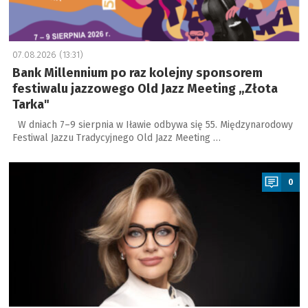
07.08.2026 (13:31)
Bank Millennium po raz kolejny sponsorem
festiwalu jazzowego Old Jazz Meeting „Złota
Tarka"
W dniach 7–9 sierpnia w Iławie odbywa się 55. Międzynarodowy
Festiwal Jazzu Tradycyjnego Old Jazz Meeting …
a
0