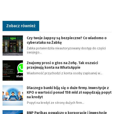
Zobacz również
Czy twoje żappsy są bezpieczne? Co wiadomo o
cyberataku na Żabkę
Żabka potwierdziła nieautoryzowany dostęp do części
swojego…
Znajomy prosi o głos na Zofię. Tak oszuści
przejmują konta na WhatsAppie
Wiadomość przychodzi z konta osoby zapisanej w…
Dlaczego banki biją się o duże firmy. Inwestycje z
KPO o wartości ponad 158 mld zł napędzają popyt
na kredyt
Popyt na kredyt ze strony dużych firm…
BNP Paribas powalczy o korporacje i inwestycje