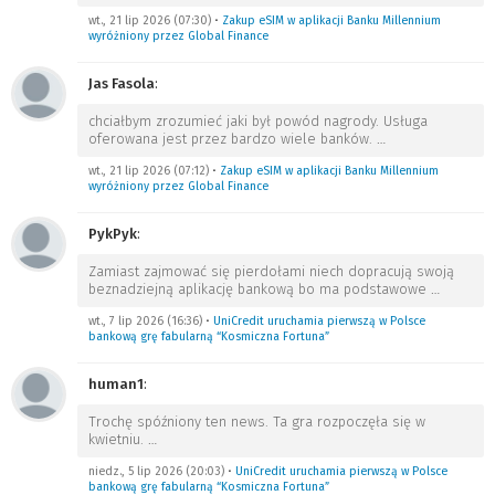
wt., 21 lip 2026 (07:30)
•
Zakup eSIM w aplikacji Banku Millennium
wyróżniony przez Global Finance
Jas Fasola
:
chciałbym zrozumieć jaki był powód nagrody. Usługa
oferowana jest przez bardzo wiele banków.
…
wt., 21 lip 2026 (07:12)
•
Zakup eSIM w aplikacji Banku Millennium
wyróżniony przez Global Finance
PykPyk
:
Zamiast zajmować się pierdołami niech dopracują swoją
beznadziejną aplikację bankową bo ma podstawowe
…
wt., 7 lip 2026 (16:36)
•
UniCredit uruchamia pierwszą w Polsce
bankową grę fabularną “Kosmiczna Fortuna”
human1
:
Trochę spóźniony ten news. Ta gra rozpoczęła się w
kwietniu.
…
niedz., 5 lip 2026 (20:03)
•
UniCredit uruchamia pierwszą w Polsce
bankową grę fabularną “Kosmiczna Fortuna”