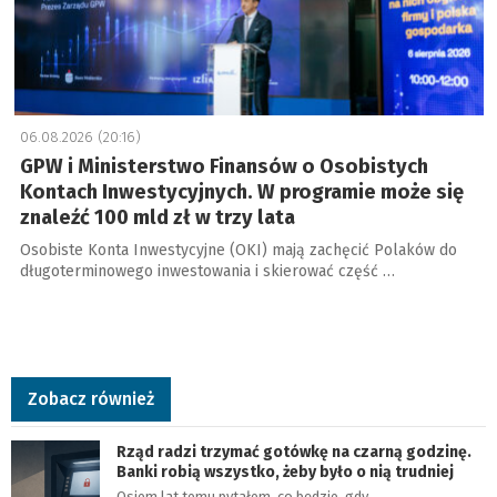
06.08.2026 (20:16)
GPW i Ministerstwo Finansów o Osobistych
Kontach Inwestycyjnych. W programie może się
znaleźć 100 mld zł w trzy lata
Osobiste Konta Inwestycyjne (OKI) mają zachęcić Polaków do
długoterminowego inwestowania i skierować część …
Zobacz również
Rząd radzi trzymać gotówkę na czarną godzinę.
Banki robią wszystko, żeby było o nią trudniej
Osiem lat temu pytałem, co będzie, gdy…