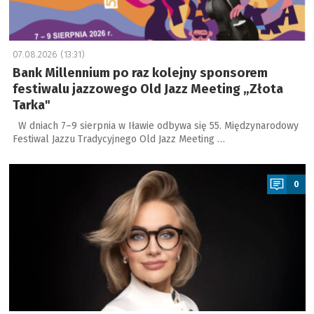
07.08.2026 (13:31)
Bank Millennium po raz kolejny sponsorem
festiwalu jazzowego Old Jazz Meeting „Złota
Tarka"
W dniach 7–9 sierpnia w Iławie odbywa się 55. Międzynarodowy
Festiwal Jazzu Tradycyjnego Old Jazz Meeting …
a
0