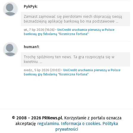
PykPyk
:
Zamiast zajmować się pierdołami niech dopracują swoją
beznadziejną aplikację bankową bo ma podstawowe
…
wt., 7 lip 2026 (16:36)
•
UniCredit uruchamia pierwszą w Polsce
bankową grę fabularną “Kosmiczna Fortuna”
human1
:
Trochę spóźniony ten news. Ta gra rozpoczęła się w
kwietniu.
…
niedz., 5 lip 2026 (20:03)
•
UniCredit uruchamia pierwszą w Polsce
bankową grę fabularną “Kosmiczna Fortuna”
© 2008 − 2026 PRNews.pl.
Korzystanie z portalu oznacza
akceptację
regulaminu
.
Informacja o cookies
.
Polityka
prywatności