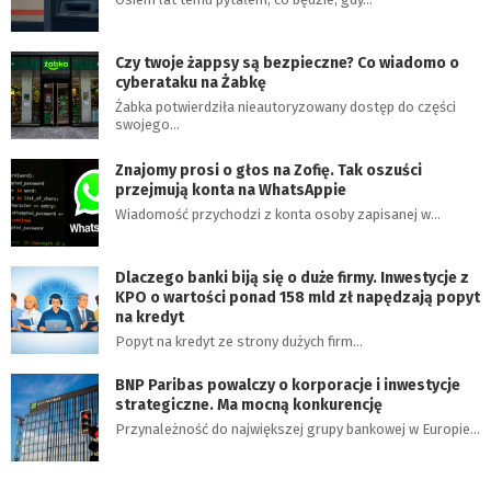
Czy twoje żappsy są bezpieczne? Co wiadomo o
cyberataku na Żabkę
Żabka potwierdziła nieautoryzowany dostęp do części
swojego…
Znajomy prosi o głos na Zofię. Tak oszuści
przejmują konta na WhatsAppie
Wiadomość przychodzi z konta osoby zapisanej w…
Dlaczego banki biją się o duże firmy. Inwestycje z
KPO o wartości ponad 158 mld zł napędzają popyt
na kredyt
Popyt na kredyt ze strony dużych firm…
BNP Paribas powalczy o korporacje i inwestycje
strategiczne. Ma mocną konkurencję
Przynależność do największej grupy bankowej w Europie…