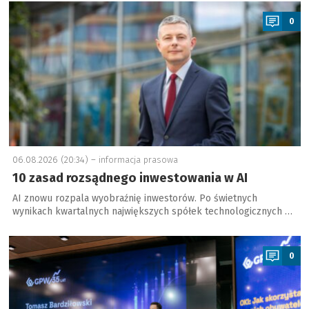
a
0
06.08.2026 (20:34) –
informacja prasowa
10 zasad rozsądnego inwestowania w AI
AI znowu rozpala wyobraźnię inwestorów. Po świetnych
wynikach kwartalnych największych spółek technologicznych …
a
0