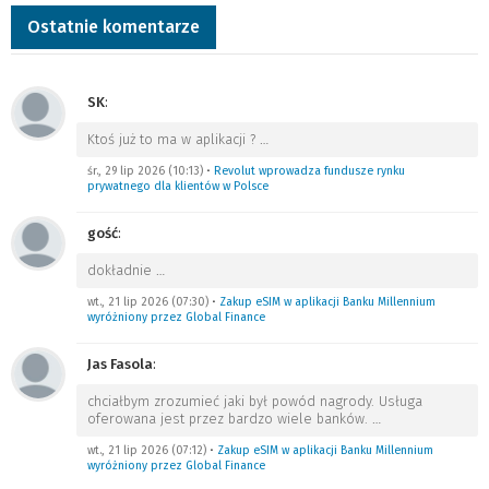
Ostatnie komentarze
SK
:
Ktoś już to ma w aplikacji ?
…
śr., 29 lip 2026 (10:13)
•
Revolut wprowadza fundusze rynku
prywatnego dla klientów w Polsce
gość
:
dokładnie
…
wt., 21 lip 2026 (07:30)
•
Zakup eSIM w aplikacji Banku Millennium
wyróżniony przez Global Finance
Jas Fasola
:
chciałbym zrozumieć jaki był powód nagrody. Usługa
oferowana jest przez bardzo wiele banków.
…
wt., 21 lip 2026 (07:12)
•
Zakup eSIM w aplikacji Banku Millennium
wyróżniony przez Global Finance