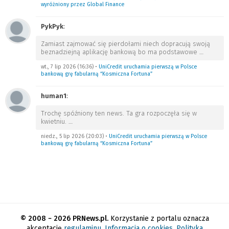
wyróżniony przez Global Finance
PykPyk
:
Zamiast zajmować się pierdołami niech dopracują swoją
beznadziejną aplikację bankową bo ma podstawowe
…
wt., 7 lip 2026 (16:36)
•
UniCredit uruchamia pierwszą w Polsce
bankową grę fabularną “Kosmiczna Fortuna”
human1
:
Trochę spóźniony ten news. Ta gra rozpoczęła się w
kwietniu.
…
niedz., 5 lip 2026 (20:03)
•
UniCredit uruchamia pierwszą w Polsce
bankową grę fabularną “Kosmiczna Fortuna”
© 2008 − 2026 PRNews.pl.
Korzystanie z portalu oznacza
akceptację
regulaminu
.
Informacja o cookies
.
Polityka