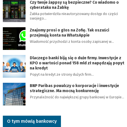
Czy twoje żappsy są bezpieczne? Co wiadomo o
cyberataku na Żabkę
Żabka potwierdziła nieautoryzowany dostęp do części
swojego…
Znajomy prosi o głos na Zofię. Tak oszuści
przejmują konta na WhatsAppie
Wiadomość przychodzi z konta osoby zapisanej w…
Dlaczego banki biją się o duże firmy. Inwestycje z
KPO o wartości ponad 158 mld zł napędzają popyt
na kredyt
Popyt na kredyt ze strony dużych firm…
BNP Paribas powalczy o korporacje i inwestycje
strategiczne. Ma mocną konkurencję
Przynależność do największej grupy bankowej w Europie…
O tym mówią bankowcy