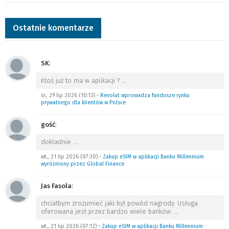
Ostatnie komentarze
SK
:
Ktoś już to ma w aplikacji ?
…
śr., 29 lip 2026 (10:13)
•
Revolut wprowadza fundusze rynku
prywatnego dla klientów w Polsce
gość
:
dokładnie
…
wt., 21 lip 2026 (07:30)
•
Zakup eSIM w aplikacji Banku Millennium
wyróżniony przez Global Finance
Jas Fasola
:
chciałbym zrozumieć jaki był powód nagrody. Usługa
oferowana jest przez bardzo wiele banków.
…
wt., 21 lip 2026 (07:12)
•
Zakup eSIM w aplikacji Banku Millennium