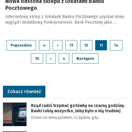
Nowa odsłona sklepu z lokatami Banku
Pocztowego
Internetowy sklep z lokatami Banku Pocztowego uzyskał nowy
wygląd i dodatkową funkcjonalność. Bank Pocztowy jako …
Poprzednie
«
‹
11
12
13
14
15
›
»
Następne
Zobacz również
Rząd radzi trzymać gotówkę na czarną godzinę.
Banki robią wszystko, żeby było o nią trudniej
Osiem lat temu pytałem, co będzie, gdy…