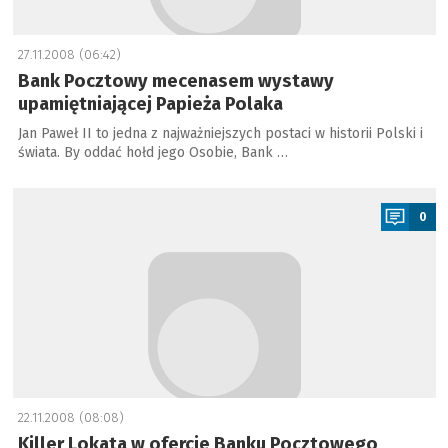
27.11.2008 (06:42)
Bank Pocztowy mecenasem wystawy
upamiętniającej Papieża Polaka
Jan Paweł II to jedna z najważniejszych postaci w historii Polski i
świata. By oddać hołd jego Osobie, Bank …
a
0
22.11.2008 (08:08)
Killer Lokata w ofercie Banku Pocztowego