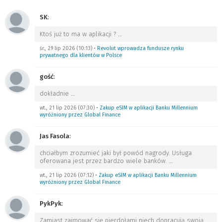
SK
:
Ktoś już to ma w aplikacji ?
…
śr., 29 lip 2026 (10:13)
•
Revolut wprowadza fundusze rynku
prywatnego dla klientów w Polsce
gość
:
dokładnie
…
wt., 21 lip 2026 (07:30)
•
Zakup eSIM w aplikacji Banku Millennium
wyróżniony przez Global Finance
Jas Fasola
:
chciałbym zrozumieć jaki był powód nagrody. Usługa
oferowana jest przez bardzo wiele banków.
…
wt., 21 lip 2026 (07:12)
•
Zakup eSIM w aplikacji Banku Millennium
wyróżniony przez Global Finance
PykPyk
:
Zamiast zajmować się pierdołami niech dopracują swoją