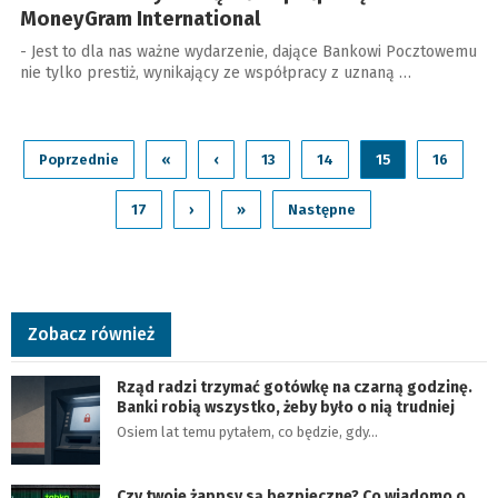
MoneyGram International
- Jest to dla nas ważne wydarzenie, dające Bankowi Pocztowemu
nie tylko prestiż, wynikający ze współpracy z uznaną …
Poprzednie
«
‹
13
14
15
16
17
›
»
Następne
Zobacz również
Rząd radzi trzymać gotówkę na czarną godzinę.
Banki robią wszystko, żeby było o nią trudniej
Osiem lat temu pytałem, co będzie, gdy…
Czy twoje żappsy są bezpieczne? Co wiadomo o