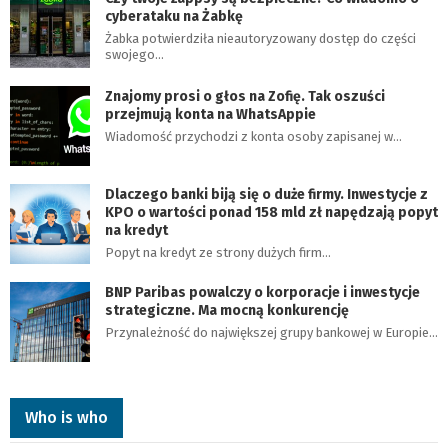
cyberataku na Żabkę
Żabka potwierdziła nieautoryzowany dostęp do części
swojego…
Znajomy prosi o głos na Zofię. Tak oszuści
przejmują konta na WhatsAppie
Wiadomość przychodzi z konta osoby zapisanej w…
Dlaczego banki biją się o duże firmy. Inwestycje z
KPO o wartości ponad 158 mld zł napędzają popyt
na kredyt
Popyt na kredyt ze strony dużych firm…
BNP Paribas powalczy o korporacje i inwestycje
strategiczne. Ma mocną konkurencję
Przynależność do największej grupy bankowej w Europie…
Who is who