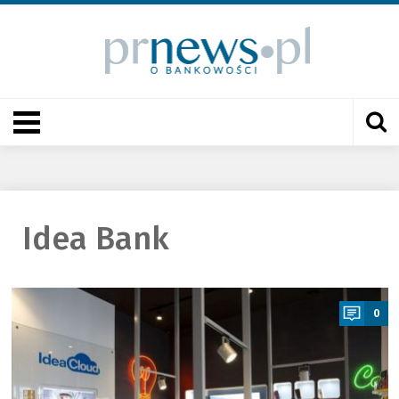
Idea Bank
a
0