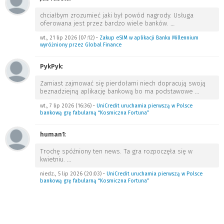
chciałbym zrozumieć jaki był powód nagrody. Usługa
oferowana jest przez bardzo wiele banków.
…
wt., 21 lip 2026 (07:12)
•
Zakup eSIM w aplikacji Banku Millennium
wyróżniony przez Global Finance
PykPyk
:
Zamiast zajmować się pierdołami niech dopracują swoją
beznadziejną aplikację bankową bo ma podstawowe
…
wt., 7 lip 2026 (16:36)
•
UniCredit uruchamia pierwszą w Polsce
bankową grę fabularną “Kosmiczna Fortuna”
human1
:
Trochę spóźniony ten news. Ta gra rozpoczęła się w
kwietniu.
…
niedz., 5 lip 2026 (20:03)
•
UniCredit uruchamia pierwszą w Polsce
bankową grę fabularną “Kosmiczna Fortuna”