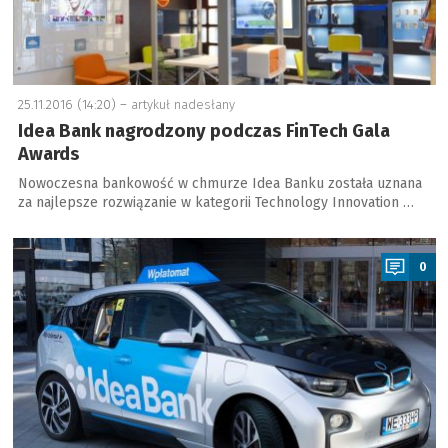
25.11.2016 (14:20) –
artykuł nadesłany
Idea Bank nagrodzony podczas FinTech Gala
Awards
Nowoczesna bankowość w chmurze Idea Banku została uznana
za najlepsze rozwiązanie w kategorii Technology Innovation …
a
0