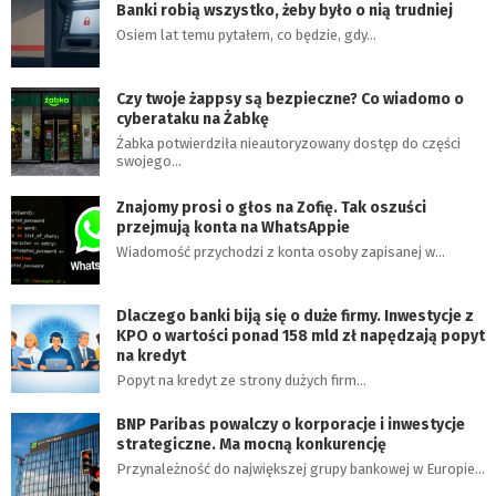
Banki robią wszystko, żeby było o nią trudniej
Osiem lat temu pytałem, co będzie, gdy…
Czy twoje żappsy są bezpieczne? Co wiadomo o
cyberataku na Żabkę
Żabka potwierdziła nieautoryzowany dostęp do części
swojego…
Znajomy prosi o głos na Zofię. Tak oszuści
przejmują konta na WhatsAppie
Wiadomość przychodzi z konta osoby zapisanej w…
Dlaczego banki biją się o duże firmy. Inwestycje z
KPO o wartości ponad 158 mld zł napędzają popyt
na kredyt
Popyt na kredyt ze strony dużych firm…
BNP Paribas powalczy o korporacje i inwestycje
strategiczne. Ma mocną konkurencję
Przynależność do największej grupy bankowej w Europie…