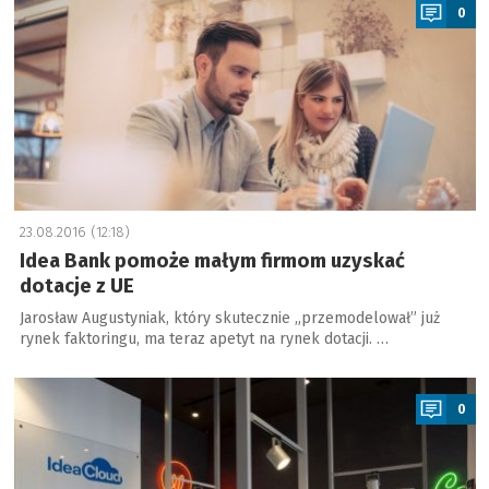
0
23.08.2016 (12:18)
Idea Bank pomoże małym firmom uzyskać
dotacje z UE
Jarosław Augustyniak, który skutecznie „przemodelował” już
rynek faktoringu, ma teraz apetyt na rynek dotacji. …
a
0