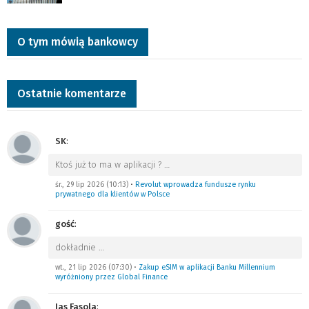
O tym mówią bankowcy
Ostatnie komentarze
SK
:
Ktoś już to ma w aplikacji ?
…
śr., 29 lip 2026 (10:13)
•
Revolut wprowadza fundusze rynku
prywatnego dla klientów w Polsce
gość
:
dokładnie
…
wt., 21 lip 2026 (07:30)
•
Zakup eSIM w aplikacji Banku Millennium
wyróżniony przez Global Finance
Jas Fasola
: