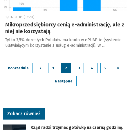
19.02.2016 (12:20)
Mikroprzedsiębiorcy cenią e-administrację, ale z
niej nie korzystają
Tylko 3,5% dorosłych Polaków ma konto w ePUAP-ie (systemie
ułatwiającym korzystanie z usług e-administracji). W …
Poprzednie
‹
1
2
3
4
›
»
Następne
Zobacz również
Rząd radzi trzymać gotówkę na czarną godzinę.