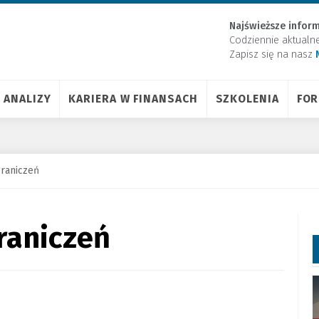
Najświeższe inform
Codziennie aktualn
Zapisz się na nasz
ANALIZY
KARIERA W FINANSACH
SZKOLENIA
FO
graniczeń
raniczeń