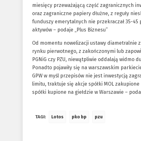
miesięcy przeważającą część zagranicznych in
oraz zagraniczne papiery dłużne, z reguły nie
funduszy emerytalnych nie przekraczał 35-45 p
aktywów – podaje „Plus Biznesu”
Od momentu nowelizacji ustawy diametralnie zm
rynku pierwotnego, z zakończonymi lub zapowie
PGNiG czy PZU, niewątpliwie oddalają widmo du
Ponadto pojawiły się na warszawskim parkiecie
GPW w myśl przepisów nie jest inwestycją zagr
limitu, traktuje się akcje spółki MOL zakupione
spółki kupione na giełdzie w Warszawie – poda
TAGI:
Lotos
pko bp
pzu