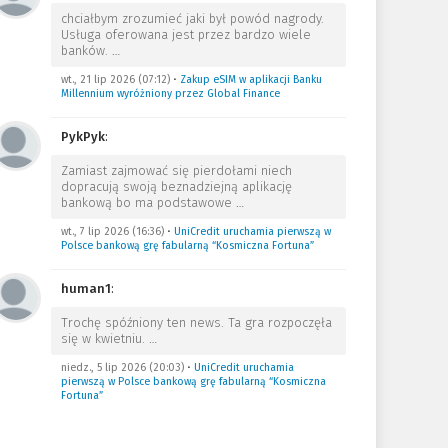
chciałbym zrozumieć jaki był powód nagrody.
Usługa oferowana jest przez bardzo wiele
banków.
…
wt., 21 lip 2026 (07:12)
•
Zakup eSIM w aplikacji Banku
Millennium wyróżniony przez Global Finance
PykPyk
:
Zamiast zajmować się pierdołami niech
dopracują swoją beznadziejną aplikację
bankową bo ma podstawowe
…
wt., 7 lip 2026 (16:36)
•
UniCredit uruchamia pierwszą w
Polsce bankową grę fabularną “Kosmiczna Fortuna”
human1
:
Trochę spóźniony ten news. Ta gra rozpoczęła
się w kwietniu.
…
niedz., 5 lip 2026 (20:03)
•
UniCredit uruchamia
pierwszą w Polsce bankową grę fabularną “Kosmiczna
Fortuna”