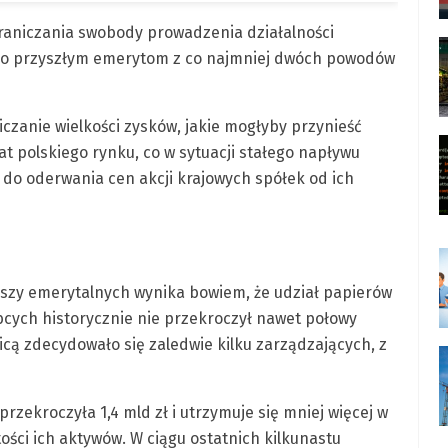
raniczania swobody prowadzenia działalności
iwko przyszłym emerytom z co najmniej dwóch powodów
czanie wielkości zysków, jakie mogłyby przynieść
at polskiego rynku, co w sytuacji stałego napływu
o oderwania cen akcji krajowych spółek od ich
szy emerytalnych wynika bowiem, że udział papierów
ych historycznie nie przekroczył nawet połowy
icą zdecydowało się zaledwie kilku zarządzających, z
rzekroczyła 1,4 mld zł i utrzymuje się mniej więcej w
rtości ich aktywów. W ciągu ostatnich kilkunastu