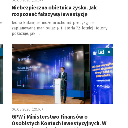
06.08.2026 (20:37)
Niebezpieczna obietnica zysku. Jak
rozpoznać fałszywą inwestycję
w
Jedno kliknięcie może uruchomić precyzyjnie
zaplanowaną manipulację. Historia 72-letniej Heleny
pokazuje, jak …
a
0
0
06.08.2026 (20:16)
GPW i Ministerstwo Finansów o
Osobistych Kontach Inwestycyjnych. W