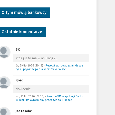
O tym mówią bankowcy
Ostatnie komentarze
SK
:
Ktoś już to ma w aplikacji ?
…
śr., 29 lip 2026 (10:13)
•
Revolut wprowadza fundusze
rynku prywatnego dla klientów w Polsce
gość
:
dokładnie
…
wt., 21 lip 2026 (07:30)
•
Zakup eSIM w aplikacji Banku
Millennium wyróżniony przez Global Finance
Jas Fasola
: