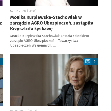
07.08.2026 (13:28)
Monika Kurpiewska-Stachowiak w
z
zarządzie AGRO Ubezpieczeń, zastąpiła
Krzysztofa Łyskawę
Monika Kurpiewska-Stachowiak została członkiem
zarządu AGRO Ubezpieczeń – Towarzystwa
Ubezpieczeń Wzajemnych. …
a
0
0