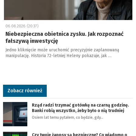
06.08.2026 (20:37)
Niebezpieczna obietnica zysku. Jak rozpoznać
fałszywą inwestycję
Jedno kliknięcie może uruchomić precyzyjnie zaplanowaną
manipulację. Historia 72-letniej Heleny pokazuje, jak …
Zobacz również
Rząd radzi trzymać gotówkę na czarną godzinę.
Banki robią wszystko, żeby było o nią trudniej
Osiem lat temu pytałem, co będzie, gdy…
Czy twoje żappsy są bezpieczne? Co wiadomo o