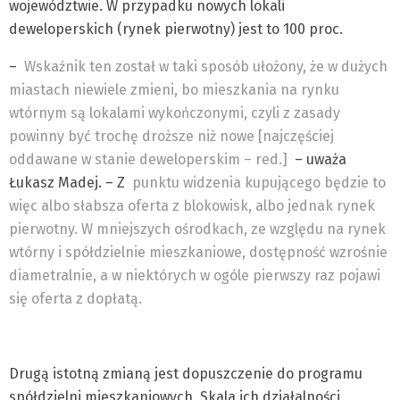
województwie. W przypadku nowych lokali
deweloperskich (rynek pierwotny) jest to 100 proc.
–
Wskaźnik ten został w taki sposób ułożony, że w dużych
miastach niewiele zmieni, bo mieszkania na rynku
wtórnym są lokalami wykończonymi, czyli z zasady
powinny być trochę droższe niż nowe [najczęściej
oddawane w stanie deweloperskim – red.]
– uważa
Łukasz Madej. – Z
punktu widzenia kupującego będzie to
więc albo słabsza oferta z blokowisk, albo jednak rynek
pierwotny. W mniejszych ośrodkach, ze względu na rynek
wtórny i spółdzielnie mieszkaniowe, dostępność wzrośnie
diametralnie, a w niektórych w ogóle pierwszy raz pojawi
się oferta z dopłatą.
Drugą istotną zmianą jest dopuszczenie do programu
spółdzielni mieszkaniowych. Skala ich działalności