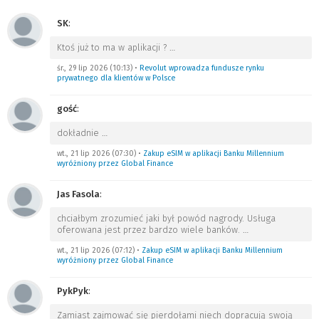
SK
:
Ktoś już to ma w aplikacji ?
…
śr., 29 lip 2026 (10:13)
•
Revolut wprowadza fundusze rynku
prywatnego dla klientów w Polsce
gość
:
dokładnie
…
wt., 21 lip 2026 (07:30)
•
Zakup eSIM w aplikacji Banku Millennium
wyróżniony przez Global Finance
Jas Fasola
:
chciałbym zrozumieć jaki był powód nagrody. Usługa
oferowana jest przez bardzo wiele banków.
…
wt., 21 lip 2026 (07:12)
•
Zakup eSIM w aplikacji Banku Millennium
wyróżniony przez Global Finance
PykPyk
:
Zamiast zajmować się pierdołami niech dopracują swoją