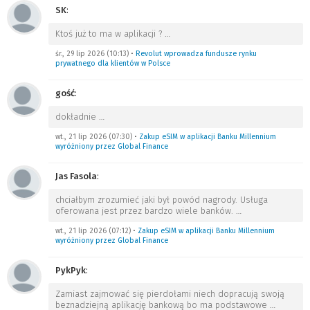
SK
:
Ktoś już to ma w aplikacji ?
…
śr., 29 lip 2026 (10:13)
•
Revolut wprowadza fundusze rynku
prywatnego dla klientów w Polsce
gość
:
dokładnie
…
wt., 21 lip 2026 (07:30)
•
Zakup eSIM w aplikacji Banku Millennium
wyróżniony przez Global Finance
Jas Fasola
:
chciałbym zrozumieć jaki był powód nagrody. Usługa
oferowana jest przez bardzo wiele banków.
…
wt., 21 lip 2026 (07:12)
•
Zakup eSIM w aplikacji Banku Millennium
wyróżniony przez Global Finance
PykPyk
:
Zamiast zajmować się pierdołami niech dopracują swoją
beznadziejną aplikację bankową bo ma podstawowe
…