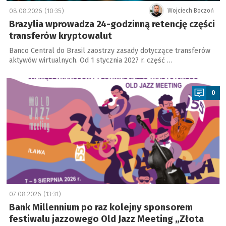
08.08.2026 (10:35)
Wojciech Boczoń
Brazylia wprowadza 24-godzinną retencję części
transferów kryptowalut
Banco Central do Brasil zaostrzy zasady dotyczące transferów
aktywów wirtualnych. Od 1 stycznia 2027 r. część …
a
0
07.08.2026 (13:31)
Bank Millennium po raz kolejny sponsorem
festiwalu jazzowego Old Jazz Meeting „Złota