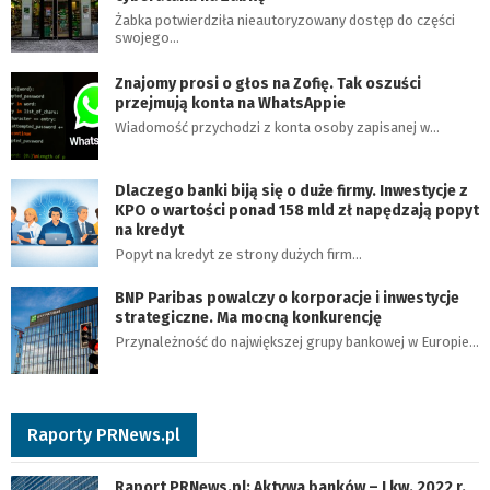
Żabka potwierdziła nieautoryzowany dostęp do części
swojego…
Znajomy prosi o głos na Zofię. Tak oszuści
przejmują konta na WhatsAppie
Wiadomość przychodzi z konta osoby zapisanej w…
Dlaczego banki biją się o duże firmy. Inwestycje z
KPO o wartości ponad 158 mld zł napędzają popyt
na kredyt
Popyt na kredyt ze strony dużych firm…
BNP Paribas powalczy o korporacje i inwestycje
strategiczne. Ma mocną konkurencję
Przynależność do największej grupy bankowej w Europie…
Raporty PRNews.pl
Raport PRNews.pl: Aktywa banków – I kw. 2022 r.