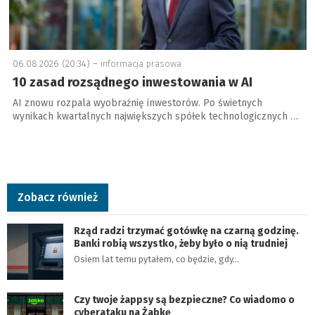
06.08.2026 (20:34) –
informacja prasowa
10 zasad rozsądnego inwestowania w AI
AI znowu rozpala wyobraźnię inwestorów. Po świetnych
wynikach kwartalnych największych spółek technologicznych …
Zobacz również
Rząd radzi trzymać gotówkę na czarną godzinę.
Banki robią wszystko, żeby było o nią trudniej
Osiem lat temu pytałem, co będzie, gdy…
Czy twoje żappsy są bezpieczne? Co wiadomo o
cyberataku na Żabkę