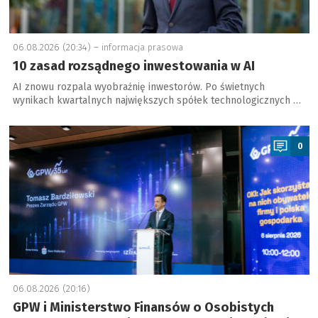
06.08.2026 (20:34) –
informacja prasowa
10 zasad rozsądnego inwestowania w AI
AI znowu rozpala wyobraźnię inwestorów. Po świetnych
wynikach kwartalnych największych spółek technologicznych …
a
0
06.08.2026 (20:16)
GPW i Ministerstwo Finansów o Osobistych