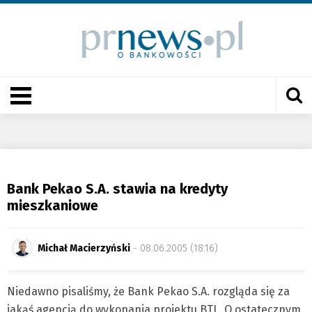
Bank Pekao S.A. stawia na kredyty
mieszkaniowe
Michał Macierzyński
- 08.06.2005 (18:16)
Niedawno pisaliśmy, że Bank Pekao S.A. rozgląda się za
jakąś agencją do wykonania projektu BTL. O ostatecznym