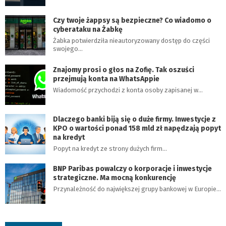
Czy twoje żappsy są bezpieczne? Co wiadomo o
cyberataku na Żabkę
Żabka potwierdziła nieautoryzowany dostęp do części
swojego…
Znajomy prosi o głos na Zofię. Tak oszuści
przejmują konta na WhatsAppie
Wiadomość przychodzi z konta osoby zapisanej w…
Dlaczego banki biją się o duże firmy. Inwestycje z
KPO o wartości ponad 158 mld zł napędzają popyt
na kredyt
Popyt na kredyt ze strony dużych firm…
BNP Paribas powalczy o korporacje i inwestycje
strategiczne. Ma mocną konkurencję
Przynależność do największej grupy bankowej w Europie…