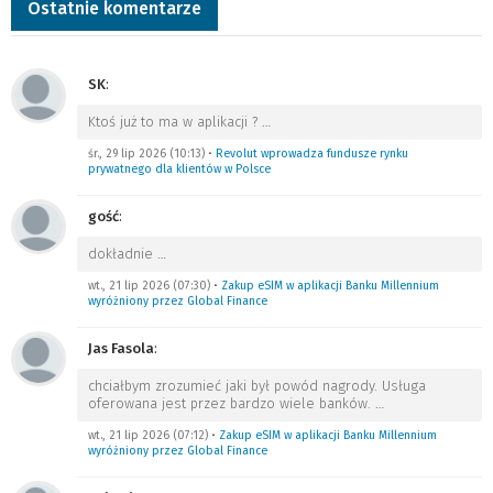
Ostatnie komentarze
SK
:
Ktoś już to ma w aplikacji ?
…
śr., 29 lip 2026 (10:13)
•
Revolut wprowadza fundusze rynku
prywatnego dla klientów w Polsce
gość
:
dokładnie
…
wt., 21 lip 2026 (07:30)
•
Zakup eSIM w aplikacji Banku Millennium
wyróżniony przez Global Finance
Jas Fasola
:
chciałbym zrozumieć jaki był powód nagrody. Usługa
oferowana jest przez bardzo wiele banków.
…
wt., 21 lip 2026 (07:12)
•
Zakup eSIM w aplikacji Banku Millennium
wyróżniony przez Global Finance