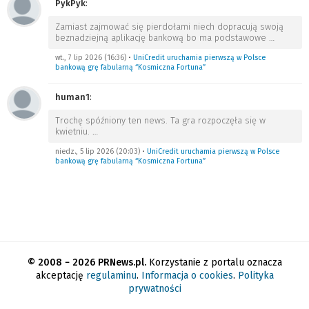
PykPyk
:
Zamiast zajmować się pierdołami niech dopracują swoją
beznadziejną aplikację bankową bo ma podstawowe
…
wt., 7 lip 2026 (16:36)
•
UniCredit uruchamia pierwszą w Polsce
bankową grę fabularną “Kosmiczna Fortuna”
human1
:
Trochę spóźniony ten news. Ta gra rozpoczęła się w
kwietniu.
…
niedz., 5 lip 2026 (20:03)
•
UniCredit uruchamia pierwszą w Polsce
bankową grę fabularną “Kosmiczna Fortuna”
© 2008 − 2026 PRNews.pl.
Korzystanie z portalu oznacza
akceptację
regulaminu
.
Informacja o cookies
.
Polityka
prywatności