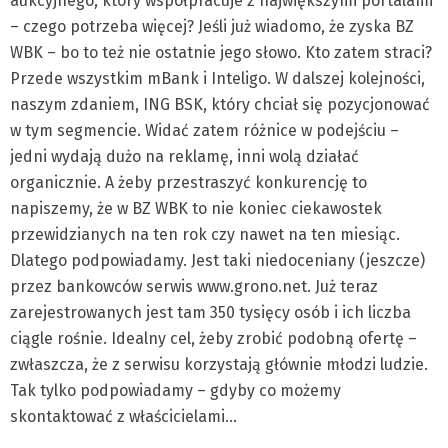
aukcyjnego, który współpracuje z największymi portalami
– czego potrzeba więcej? Jeśli już wiadomo, że zyska BZ
WBK – bo to też nie ostatnie jego słowo. Kto zatem straci?
Przede wszystkim mBank i Inteligo. W dalszej kolejności,
naszym zdaniem, ING BSK, który chciał się pozycjonować
w tym segmencie. Widać zatem różnice w podejściu –
jedni wydają dużo na reklamę, inni wolą działać
organicznie. A żeby przestraszyć konkurencję to
napiszemy, że w BZ WBK to nie koniec ciekawostek
przewidzianych na ten rok czy nawet na ten miesiąc.
Dlatego podpowiadamy. Jest taki niedoceniany (jeszcze)
przez bankowców serwis www.grono.net. Już teraz
zarejestrowanych jest tam 350 tysięcy osób i ich liczba
ciągle rośnie. Idealny cel, żeby zrobić podobną ofertę –
zwłaszcza, że z serwisu korzystają głównie młodzi ludzie.
Tak tylko podpowiadamy – gdyby co możemy
skontaktować z właścicielami…