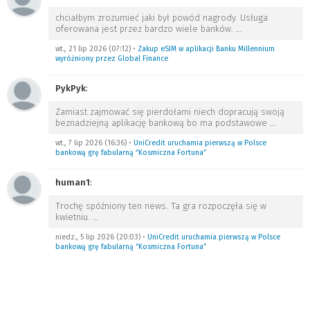
chciałbym zrozumieć jaki był powód nagrody. Usługa
oferowana jest przez bardzo wiele banków.
…
wt., 21 lip 2026 (07:12)
•
Zakup eSIM w aplikacji Banku Millennium
wyróżniony przez Global Finance
PykPyk
:
Zamiast zajmować się pierdołami niech dopracują swoją
beznadziejną aplikację bankową bo ma podstawowe
…
wt., 7 lip 2026 (16:36)
•
UniCredit uruchamia pierwszą w Polsce
bankową grę fabularną “Kosmiczna Fortuna”
human1
:
Trochę spóźniony ten news. Ta gra rozpoczęła się w
kwietniu.
…
niedz., 5 lip 2026 (20:03)
•
UniCredit uruchamia pierwszą w Polsce
bankową grę fabularną “Kosmiczna Fortuna”