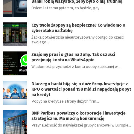
Banki robią wszystko, żeby było o nią trudniej
Osiem lat temu pytałem, co będzie, gdy…
Czy twoje żappsy są bezpieczne? Co wiadomo o
cyberataku na Żabkę
Żabka potwierdziła nieautoryzowany dostęp do części
swojego…
Znajomy prosi o głos na Zofię. Tak oszuści
przejmują konta na WhatsAppie
Wiadomość przychodzi z konta osoby zapisanej w…
Dlaczego banki biją się o duże firmy. Inwestycje z
KPO o wartości ponad 158 mld zł napędzają popyt
na kredyt
Popyt na kredyt ze strony dużych firm…
BNP Paribas powalczy o korporacje i inwestycje
strategiczne. Ma mocną konkurencję
Przynależność do największej grupy bankowej w Europie…