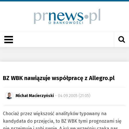
BZ WBK nawiązuje współpracę z Allegro.pl
Michał Macierzyński
- 04.09.2005 (21:05)
Chociaż przez większość analityków typowany na
kandydata do przejęcia, to BZ WBK tymi prognozami się
nie przejmuje i robi swoje. A już we wrześniu czeka nas