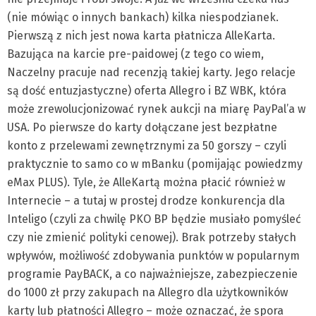
(nie mówiąc o innych bankach) kilka niespodzianek.
Pierwszą z nich jest nowa karta płatnicza AlleKarta.
Bazująca na karcie pre-paidowej (z tego co wiem,
Naczelny pracuje nad recenzją takiej karty. Jego relacje
są dość entuzjastyczne) oferta Allegro i BZ WBK, która
może zrewolucjonizować rynek aukcji na miarę PayPal’a w
USA. Po pierwsze do karty dołączane jest bezpłatne
konto z przelewami zewnętrznymi za 50 gorszy – czyli
praktycznie to samo co w mBanku (pomijając powiedzmy
eMax PLUS). Tyle, że AlleKartą można płacić również w
Internecie – a tutaj w prostej drodze konkurencja dla
Inteligo (czyli za chwilę PKO BP będzie musiało pomyśleć
czy nie zmienić polityki cenowej). Brak potrzeby stałych
wpływów, możliwość zdobywania punktów w popularnym
programie PayBACK, a co najważniejsze, zabezpieczenie
do 1000 zł przy zakupach na Allegro dla użytkowników
karty lub płatności Allegro – może oznaczać, że spora