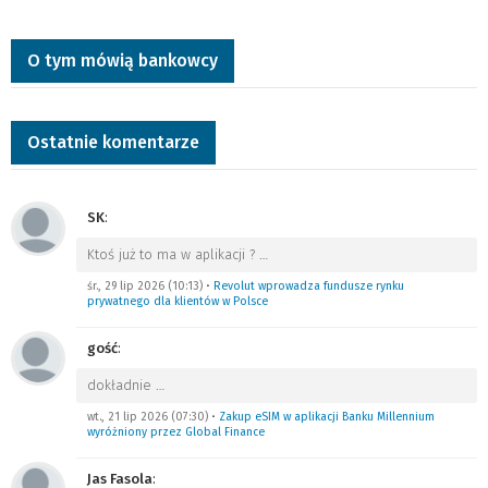
O tym mówią bankowcy
Ostatnie komentarze
SK
:
Ktoś już to ma w aplikacji ?
…
śr., 29 lip 2026 (10:13)
•
Revolut wprowadza fundusze rynku
prywatnego dla klientów w Polsce
gość
:
dokładnie
…
wt., 21 lip 2026 (07:30)
•
Zakup eSIM w aplikacji Banku Millennium
wyróżniony przez Global Finance
Jas Fasola
: