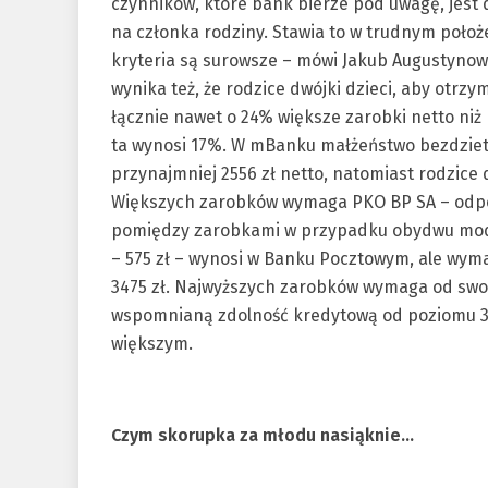
czynników, które bank bierze pod uwagę, jest
na członka rodziny. Stawia to w trudnym położe
kryteria są surowsze – mówi Jakub Augustynowi
wynika też, że rodzice dwójki dzieci, aby otrzym
łącznie nawet o 24% większe zarobki netto niż
ta wynosi 17%. W mBanku małżeństwo bezdzietn
przynajmniej 2556 zł netto, natomiast rodzice dw
Większych zarobków wymaga PKO BP SA – odpowi
pomiędzy zarobkami w przypadku obydwu modeli
– 575 zł – wynosi w Banku Pocztowym, ale wymag
3475 zł. Najwyższych zarobków wymaga od swoi
wspomnianą zdolność kredytową od poziomu 360
większym.
Czym skorupka za młodu nasiąknie…