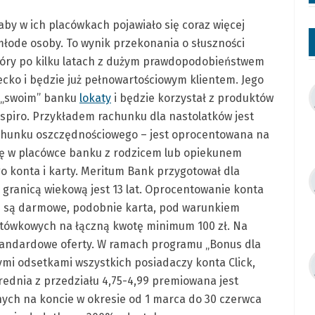
aby w ich placówkach pojawiało się coraz więcej
 młode osoby. To wynik przekonania o słuszności
tóry po kilku latach z dużym prawdopodobieństwem
ecko i będzie już pełnowartościowym klientem. Jego
w „swoim” banku
lokaty
i będzie korzystał z produktów
spiro. Przykładem rachunku dla nastolatków jest
chunku oszczędnościowego – jest oprocentowana na
 się w placówce banku z rodzicem lub opiekunem
 konta i karty. Meritum Bank przygotował dla
granicą wiekową jest 13 lat. Oprocentowanie konta
we są darmowe, podobnie karta, pod warunkiem
otówkowych na łączną kwotę minimum 100 zł. Na
 standardowe oferty. W ramach programu „Bonus dla
mi odsetkami wszystkich posiadaczy konta Click,
rednia z przedziału 4,75-4,99 premiowana jest
ch na koncie w okresie od 1 marca do 30 czerwca