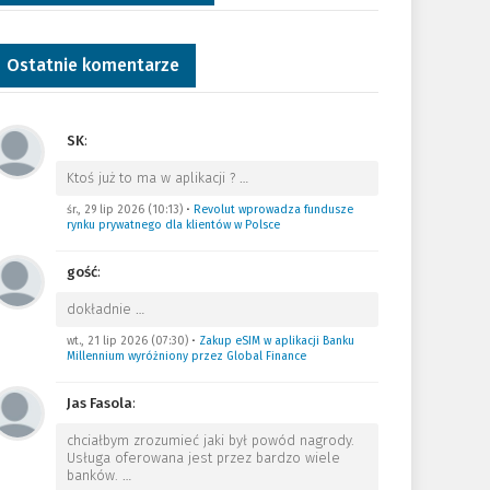
Ostatnie komentarze
SK
:
Ktoś już to ma w aplikacji ?
…
śr., 29 lip 2026 (10:13)
•
Revolut wprowadza fundusze
rynku prywatnego dla klientów w Polsce
gość
:
dokładnie
…
wt., 21 lip 2026 (07:30)
•
Zakup eSIM w aplikacji Banku
Millennium wyróżniony przez Global Finance
Jas Fasola
:
chciałbym zrozumieć jaki był powód nagrody.
Usługa oferowana jest przez bardzo wiele
banków.
…