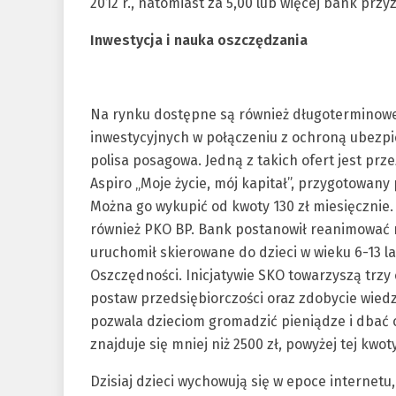
2012 r., natomiast za 5,00 lub więcej bank pr
Inwestycja i nauka oszczędzania
Na rynku dostępne są również długoterminow
inwestycyjnych w połączeniu z ochroną ubezp
polisa posagowa. Jedną z takich ofert jest pr
Aspiro „Moje życie, mój kapitał”, przygotowan
Można go wykupić od kwoty 130 zł miesięcznie
również PKO BP. Bank postanowił reanimować 
uruchomił skierowane do dzieci w wieku 6-13 la
Oszczędności. Inicjatywie SKO towarzyszą trz
postaw przedsiębiorczości oraz zdobycie wiedzy
pozwala dzieciom gromadzić pieniądze i dbać o
znajduje się mniej niż 2500 zł, powyżej tej kwot
Dzisiaj dzieci wychowują się w epoce internetu