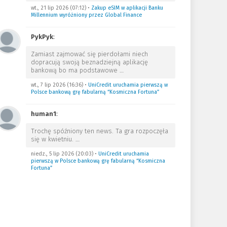
wt., 21 lip 2026 (07:12)
•
Zakup eSIM w aplikacji Banku
Millennium wyróżniony przez Global Finance
PykPyk
:
Zamiast zajmować się pierdołami niech
dopracują swoją beznadziejną aplikację
bankową bo ma podstawowe
…
wt., 7 lip 2026 (16:36)
•
UniCredit uruchamia pierwszą w
Polsce bankową grę fabularną “Kosmiczna Fortuna”
human1
:
Trochę spóźniony ten news. Ta gra rozpoczęła
się w kwietniu.
…
niedz., 5 lip 2026 (20:03)
•
UniCredit uruchamia
pierwszą w Polsce bankową grę fabularną “Kosmiczna
Fortuna”