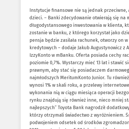
Instytucje finansowe nie są jednak przeciwne, 
dzieci. – Banki zdecydowanie otwierają się na
długodystansowego inwestowania w klienta, k
zostanie w banku, z którego korzystał jako dzi
pensja będzie zasilała rachunek, otworzy on 
kredytowych – dodaje Jakub Augustynowicz z A
IzzyKonto w mBanku. Oferta posiada cechy ra
poziomie 0,7%. Wystarczy mieć 13 lat i stawić
prawnym, aby stać się posiadaczem darmowego
najmłodszych MeritumKonto Junior. Tu również 
wynosi 1% w skali roku, a przelewy interneto
wykonania nią w ciągu miesiąca operacji bezg
rynku znajdują się również inne, nieco mniej
najlepszych” Toyota Bank nagrodził dodatkowy
którzy otrzymali świadectwo z wyróżnieniem. Ś
podwojeniem odsetek od środków zgromadzony