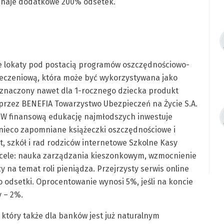
zyznaje dodatkowe 200% odsetek.
e lokaty pod postacią programów oszczędnościowo-
ieczeniową, która może być wykorzystywana jako
zeznaczony nawet dla 1-rocznego dziecka produkt
y przez BENEFIA Towarzystwo Ubezpieczeń na Życie S.A.
. W finansową edukację najmłodszych inwestuje
nieco zapomniane książeczki oszczędnościowe i
t, szkół i rad rodziców internetowe Szkolne Kasy
y cele: nauka zarządzania kieszonkowym, wzmocnienie
 na temat roli pieniądza. Przejrzysty serwis online
 odsetki. Oprocentowanie wynosi 5%, jeśli na koncie
y – 2%.
, który także dla banków jest już naturalnym