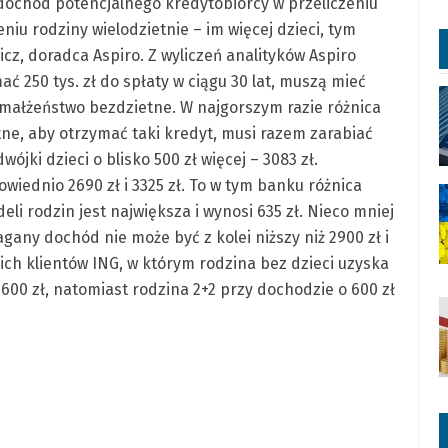
 dochód potencjalnego kredytobiorcy w przeliczeniu
niu rodziny wielodzietnie – im więcej dzieci, tym
cz, doradca Aspiro. Z wyliczeń analityków Aspiro
ać 250 tys. zł do spłaty w ciągu 30 lat, muszą mieć
 małżeństwo bezdzietne. W najgorszym razie różnica
e, aby otrzymać taki kredyt, musi razem zarabiać
ójki dzieci o blisko 500 zł więcej – 3083 zł.
ednio 2690 zł i 3325 zł. To w tym banku różnica
 rodzin jest największa i wynosi 635 zł. Nieco mniej
any dochód nie może być z kolei niższy niż 2900 zł i
ch klientów ING, w którym rodzina bez dzieci uzyska
0 zł, natomiast rodzina 2+2 przy dochodzie o 600 zł