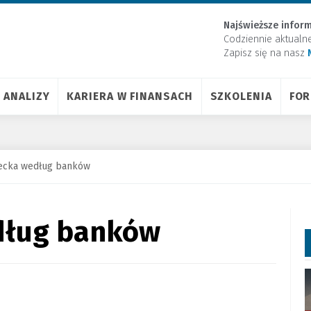
Najświeższe inform
Codziennie aktualn
Zapisz się na nasz
ANALIZY
KARIERA W FINANSACH
SZKOLENIA
FO
iecka według banków
dług banków