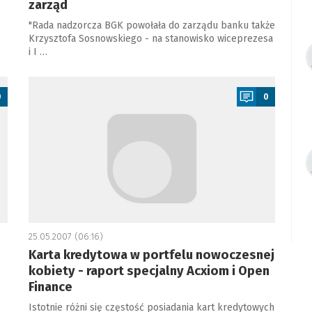
zarząd
"Rada nadzorcza BGK powołała do zarządu banku także
Krzysztofa Sosnowskiego - na stanowisko wiceprezesa
i I …
a
0
0
25.05.2007 (06:16)
Karta kredytowa w portfelu nowoczesnej
kobiety - raport specjalny Acxiom i Open
Finance
Istotnie różni się częstość posiadania kart kredytowych