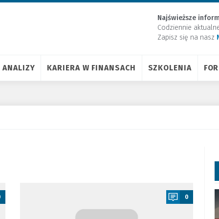
Najświeższe inform
Codziennie aktualn
Zapisz się na nasz
ANALIZY
KARIERA W FINANSACH
SZKOLENIA
FO
a
0
0