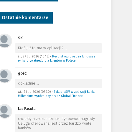
Ostatnie komentarze
SK
:
Ktoś już to ma w aplikacji ?
…
śr., 29 lip 2026 (10:13)
•
Revolut wprowadza fundusze
rynku prywatnego dla klientów w Polsce
gość
:
dokładnie
…
wt., 21 lip 2026 (07:30)
•
Zakup eSIM w aplikacji Banku
Millennium wyróżniony przez Global Finance
Jas Fasola
:
chciałbym zrozumieć jaki był powód nagrody.
Usługa oferowana jest przez bardzo wiele
banków.
…