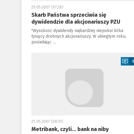
25.05.2007 (07:28)
Skarb Państwa sprzeciwia się
dywidendzie dla akcjonariuszy PZU
"Wysokość dywidendy najbardziej niepokoi kilka
tysięcy drobnych akcjonariuszy. W ubiegłym roku,
posiadając …
a
25.05.2007 (06:51)
Metribank, czyli... bank na niby