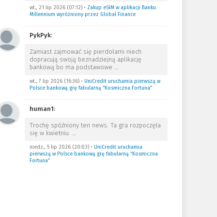
wt., 21 lip 2026 (07:12)
•
Zakup eSIM w aplikacji Banku
Millennium wyróżniony przez Global Finance
PykPyk
:
Zamiast zajmować się pierdołami niech
dopracują swoją beznadziejną aplikację
bankową bo ma podstawowe
…
wt., 7 lip 2026 (16:36)
•
UniCredit uruchamia pierwszą w
Polsce bankową grę fabularną “Kosmiczna Fortuna”
human1
:
Trochę spóźniony ten news. Ta gra rozpoczęła
się w kwietniu.
…
niedz., 5 lip 2026 (20:03)
•
UniCredit uruchamia
pierwszą w Polsce bankową grę fabularną “Kosmiczna
Fortuna”