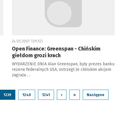
24.05.2007 (09:52)
Open Finance: Greenspan - Chińskim
giełdom grozi krach
WYDARZENIE DNIA Alan Greenspan, były prezes banku
rezerw federalnych USA, ostrzegł że chińskim akcjom
zagraża …
1239
1240
1241
›
»
Następne