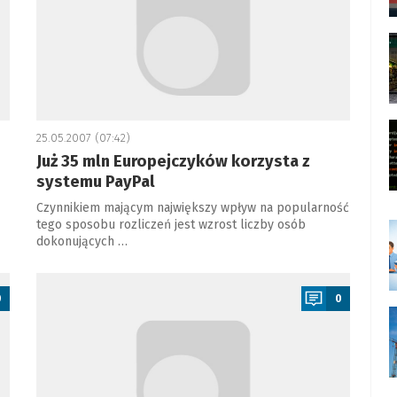
25.05.2007 (07:42)
Już 35 mln Europejczyków korzysta z
systemu PayPal
Czynnikiem mającym największy wpływ na popularność
tego sposobu rozliczeń jest wzrost liczby osób
dokonujących …
a
0
0