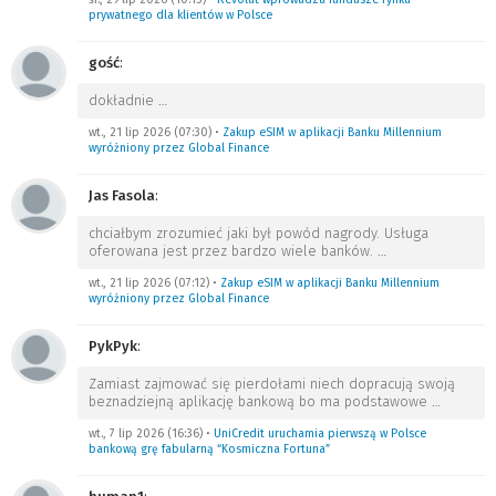
prywatnego dla klientów w Polsce
gość
:
dokładnie
…
wt., 21 lip 2026 (07:30)
•
Zakup eSIM w aplikacji Banku Millennium
wyróżniony przez Global Finance
Jas Fasola
:
chciałbym zrozumieć jaki był powód nagrody. Usługa
oferowana jest przez bardzo wiele banków.
…
wt., 21 lip 2026 (07:12)
•
Zakup eSIM w aplikacji Banku Millennium
wyróżniony przez Global Finance
PykPyk
:
Zamiast zajmować się pierdołami niech dopracują swoją
beznadziejną aplikację bankową bo ma podstawowe
…
wt., 7 lip 2026 (16:36)
•
UniCredit uruchamia pierwszą w Polsce
bankową grę fabularną “Kosmiczna Fortuna”