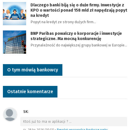
Dlaczego banki biją się o duże firmy. Inwestycje z
KPO o wartości ponad 158 mld zł napędzają popyt
na kredyt
Popyt na kredyt ze strony dużych firm…
BNP Paribas powalczy o korporacje i inwestycje
strategiczne. Ma mocną konkurencję
Przynależność do największej grupy bankowej w Europie…
O tym mówią bankowcy
Ostatnie komentarze
SK
:
Ktoś już to ma w aplikacji ?
…
śr., 29 lip 2026 (10:13)
•
Revolut wprowadza fundusze rynku