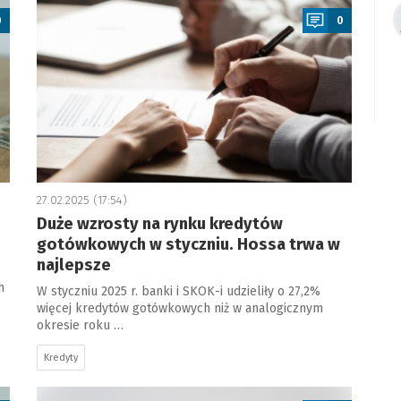
0
0
27.02.2025 (17:54)
Duże wzrosty na rynku kredytów
gotówkowych w styczniu. Hossa trwa w
najlepsze
h
W styczniu 2025 r. banki i SKOK-i udzieliły o 27,2%
więcej kredytów gotówkowych niż w analogicznym
okresie roku …
Kredyty
a