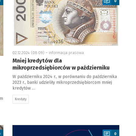
0
0
02.12.2024 (08:09) –
informacja prasowa
Mniej kredytów dla
mikroprzedsiębiorców w październiku
W październiku 2024 r., w porównaniu do października
2023 r., banki udzieliły mikroprzedsiębiorcom mniej
kredytów …
ym
Kredyty
a
0
0