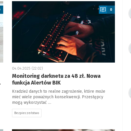
a
0
0
04.04.2025 (22:02)
Monitoring darknetu za 48 zł. Nowa
.
funkcja Alertów BIK
Kradzież danych to realne zagrożenie, które może
mieć wiele poważnych konsekwencji. Przestępcy
mogą wykorzystać …
Bezpieczeństwo
a