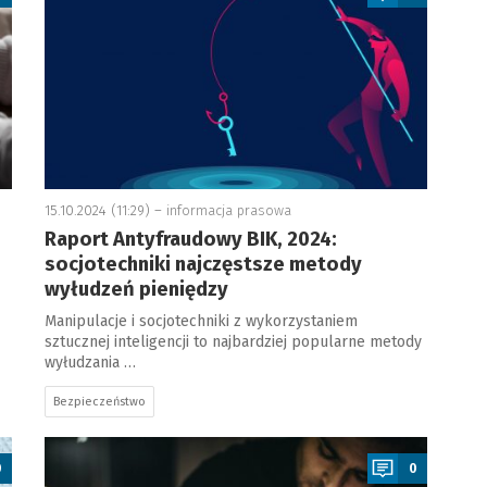
15.10.2024 (11:29) –
informacja prasowa
Raport Antyfraudowy BIK, 2024:
socjotechniki najczęstsze metody
wyłudzeń pieniędzy
Manipulacje i socjotechniki z wykorzystaniem
sztucznej inteligencji to najbardziej popularne metody
wyłudzania …
Bezpieczeństwo
a
0
0