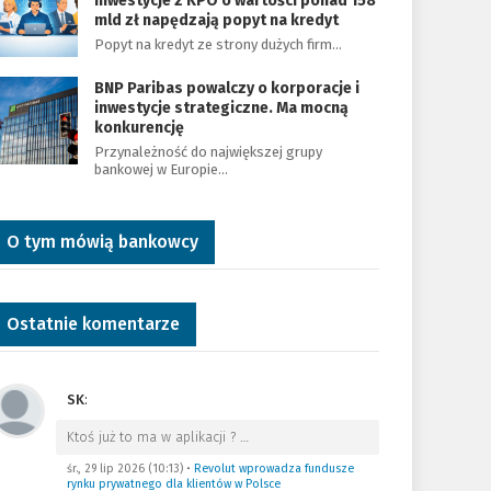
Inwestycje z KPO o wartości ponad 158
mld zł napędzają popyt na kredyt
Popyt na kredyt ze strony dużych firm…
BNP Paribas powalczy o korporacje i
inwestycje strategiczne. Ma mocną
konkurencję
Przynależność do największej grupy
bankowej w Europie…
O tym mówią bankowcy
Ostatnie komentarze
SK
:
Ktoś już to ma w aplikacji ?
…
śr., 29 lip 2026 (10:13)
•
Revolut wprowadza fundusze
rynku prywatnego dla klientów w Polsce