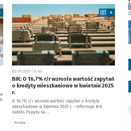
a
0
0
06.05.2025 (14:14)
BIK: O 16,7% r/r wzrosła wartość zapytań
o kredyty mieszkaniowe w kwietniu 2025
r.
 w
ch
O 16,7% r/r wzrosła wartość zapytań o kredyty
mieszkaniowe w kwietniu 2025 r. – informuje BIK
Indeks Popytu na …
Kredyty