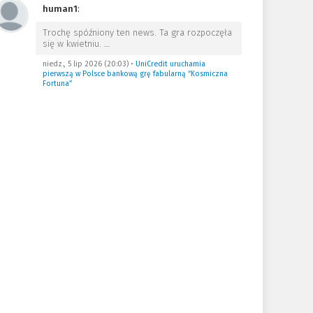
human1
:
Trochę spóźniony ten news. Ta gra rozpoczęła
się w kwietniu.
…
niedz., 5 lip 2026 (20:03)
•
UniCredit uruchamia
pierwszą w Polsce bankową grę fabularną “Kosmiczna
Fortuna”