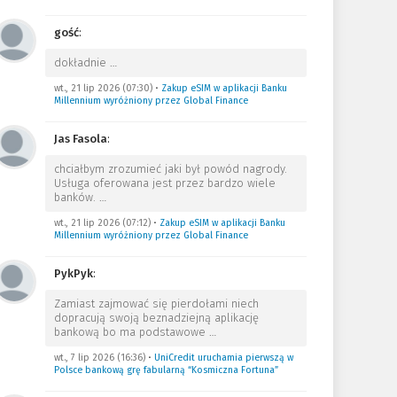
gość
:
dokładnie
…
wt., 21 lip 2026 (07:30)
•
Zakup eSIM w aplikacji Banku
Millennium wyróżniony przez Global Finance
Jas Fasola
:
chciałbym zrozumieć jaki był powód nagrody.
Usługa oferowana jest przez bardzo wiele
banków.
…
wt., 21 lip 2026 (07:12)
•
Zakup eSIM w aplikacji Banku
Millennium wyróżniony przez Global Finance
PykPyk
:
Zamiast zajmować się pierdołami niech
dopracują swoją beznadziejną aplikację
bankową bo ma podstawowe
…
wt., 7 lip 2026 (16:36)
•
UniCredit uruchamia pierwszą w
Polsce bankową grę fabularną “Kosmiczna Fortuna”