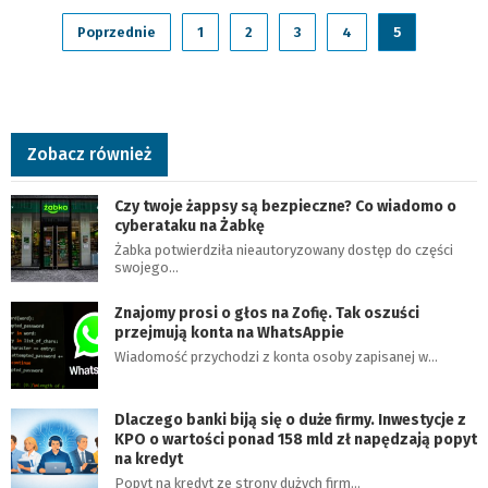
Poprzednie
1
2
3
4
5
Zobacz również
Czy twoje żappsy są bezpieczne? Co wiadomo o
cyberataku na Żabkę
Żabka potwierdziła nieautoryzowany dostęp do części
swojego…
Znajomy prosi o głos na Zofię. Tak oszuści
przejmują konta na WhatsAppie
Wiadomość przychodzi z konta osoby zapisanej w…
Dlaczego banki biją się o duże firmy. Inwestycje z
KPO o wartości ponad 158 mld zł napędzają popyt
na kredyt
Popyt na kredyt ze strony dużych firm…