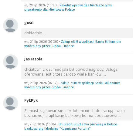
śr., 29 lip 2026 (10:13)
•
Revolut wprowadza fundusze rynku
prywatnego dla klientów w Polsce
gość
:
dokładnie
…
wt., 21 lip 2026 (07:30)
•
Zakup eSIM w aplikacji Banku Millennium
wyróżniony przez Global Finance
Jas Fasola
:
chciałbym zrozumieć jaki był powód nagrody. Usługa
oferowana jest przez bardzo wiele banków.
…
wt., 21 lip 2026 (07:12)
•
Zakup eSIM w aplikacji Banku Millennium
wyróżniony przez Global Finance
PykPyk
:
Zamiast zajmować się pierdołami niech dopracują swoją
beznadziejną aplikację bankową bo ma podstawowe
…
wt., 7 lip 2026 (16:36)
•
UniCredit uruchamia pierwszą w Polsce
bankową grę fabularną “Kosmiczna Fortuna”