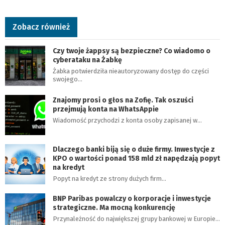
Zobacz również
Czy twoje żappsy są bezpieczne? Co wiadomo o
cyberataku na Żabkę
Żabka potwierdziła nieautoryzowany dostęp do części
swojego…
Znajomy prosi o głos na Zofię. Tak oszuści
przejmują konta na WhatsAppie
Wiadomość przychodzi z konta osoby zapisanej w…
Dlaczego banki biją się o duże firmy. Inwestycje z
KPO o wartości ponad 158 mld zł napędzają popyt
na kredyt
Popyt na kredyt ze strony dużych firm…
BNP Paribas powalczy o korporacje i inwestycje
strategiczne. Ma mocną konkurencję
Przynależność do największej grupy bankowej w Europie…