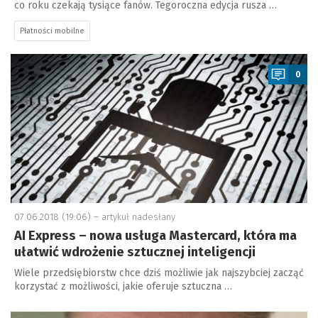
co roku czekają tysiące fanów. Tegoroczna edycja rusza …
Płatności mobilne
a
0
07.06.2018 (19:06) –
artykuł nadesłany
AI Express – nowa usługa Mastercard, która ma
ułatwić wdrożenie sztucznej inteligencji
Wiele przedsiębiorstw chce dziś możliwie jak najszybciej zacząć
korzystać z możliwości, jakie oferuje sztuczna …
a