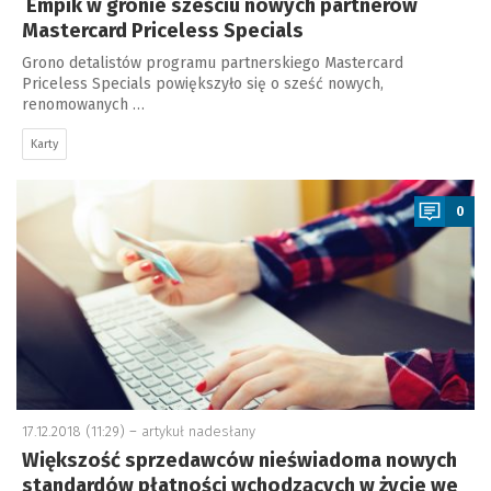
Empik w gronie sześciu nowych partnerów
Mastercard Priceless Specials
Grono detalistów programu partnerskiego Mastercard
Priceless Specials powiększyło się o sześć nowych,
renomowanych …
Karty
a
0
17.12.2018 (11:29) –
artykuł nadesłany
Większość sprzedawców nieświadoma nowych
standardów płatności wchodzących w życie we