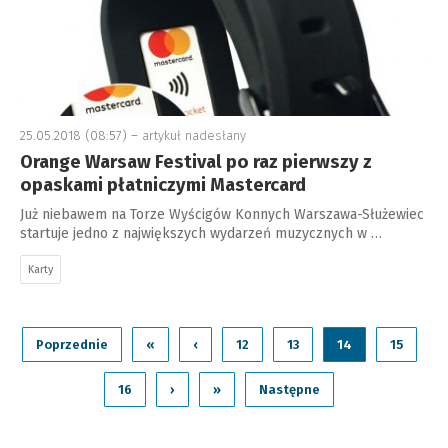
25.05.2018 (08:57) –
artykuł nadesłany
Orange Warsaw Festival po raz pierwszy z
opaskami płatniczymi Mastercard
Już niebawem na Torze Wyścigów Konnych Warszawa-Służewiec
startuje jedno z największych wydarzeń muzycznych w …
Karty
Poprzednie
«
‹
12
13
14
15
16
›
»
Następne