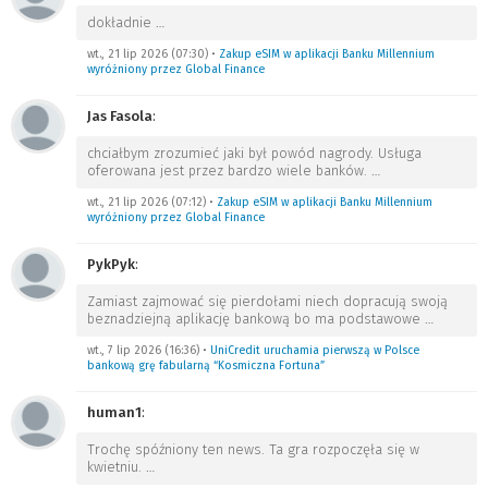
dokładnie
…
wt., 21 lip 2026 (07:30)
•
Zakup eSIM w aplikacji Banku Millennium
wyróżniony przez Global Finance
Jas Fasola
:
chciałbym zrozumieć jaki był powód nagrody. Usługa
oferowana jest przez bardzo wiele banków.
…
wt., 21 lip 2026 (07:12)
•
Zakup eSIM w aplikacji Banku Millennium
wyróżniony przez Global Finance
PykPyk
:
Zamiast zajmować się pierdołami niech dopracują swoją
beznadziejną aplikację bankową bo ma podstawowe
…
wt., 7 lip 2026 (16:36)
•
UniCredit uruchamia pierwszą w Polsce
bankową grę fabularną “Kosmiczna Fortuna”
human1
:
Trochę spóźniony ten news. Ta gra rozpoczęła się w
kwietniu.
…