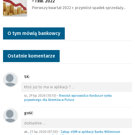
– I kw. 2022
Pierwszy kwartał 2022 r. przyniósł spadek sprzedaży…
O tym mówią bankowcy
Ostatnie komentarze
SK
:
Ktoś już to ma w aplikacji ?
…
śr., 29 lip 2026 (10:13)
•
Revolut wprowadza fundusze rynku
prywatnego dla klientów w Polsce
gość
:
dokładnie
…
wt., 21 lip 2026 (07:30)
•
Zakup eSIM w aplikacji Banku Millennium