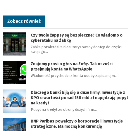
Zobacz również
Czy twoje żappsy są bezpieczne? Co wiadomo o
cyberataku na Żabkę
Żabka potwierdziła nieautoryzowany dostęp do części
swojego…
Znajomy prosi o głos na Zofię. Tak oszuści
przejmują konta na WhatsAppie
Wiadomość przychodzi z konta osoby zapisanej w…
Dlaczego banki biją się o duże firmy. Inwestycje z
KPO o wartości ponad 158 mld zł napędzają popyt
na kredyt
Popyt na kredyt ze strony dużych firm…
BNP Paribas powalczy o korporacje i inwestycje
strategiczne. Ma mocną konkurencję