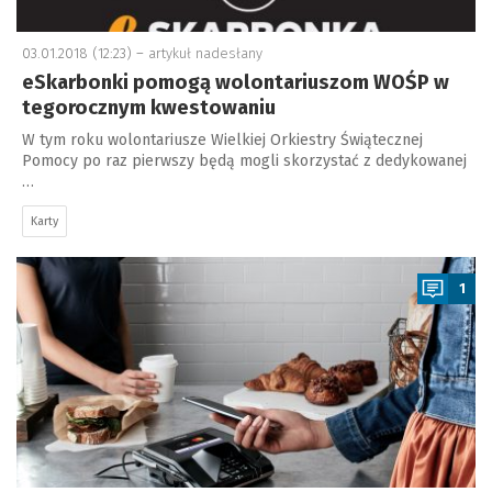
03.01.2018 (12:23) –
artykuł nadesłany
eSkarbonki pomogą wolontariuszom WOŚP w
tegorocznym kwestowaniu
W tym roku wolontariusze Wielkiej Orkiestry Świątecznej
Pomocy po raz pierwszy będą mogli skorzystać z dedykowanej
…
Karty
a
1