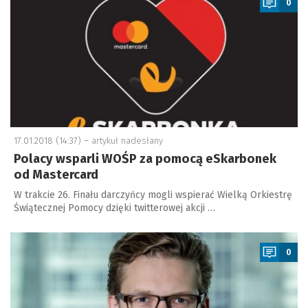
0
17.01.2018 (14:37) –
artykuł nadesłany
Polacy wsparli WOŚP za pomocą eSkarbonek
od Mastercard
W trakcie 26. Finału darczyńcy mogli wspierać Wielką Orkiestrę
Świątecznej Pomocy dzięki twitterowej akcji …
a
0