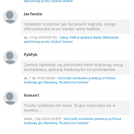
wyróżniony przez Global Finance
Jas Fasola
:
chciałbym zrozumieć jaki był powód nagrody. Usługa
oferowana jest przez bardzo wiele banków.
…
wt., 21 lip 2026 (07:12)
•
Zakup eSIM w aplikacji Banku Millennium
wyróżniony przez Global Finance
PykPyk
:
Zamiast zajmować się pierdołami niech dopracują swoją
beznadziejną aplikację bankową bo ma podstawowe
…
wt., 7 lip 2026 (16:36)
•
UniCredit uruchamia pierwszą w Polsce
bankową grę fabularną “Kosmiczna Fortuna”
human1
:
Trochę spóźniony ten news. Ta gra rozpoczęła się w
kwietniu.
…
niedz., 5 lip 2026 (20:03)
•
UniCredit uruchamia pierwszą w Polsce
bankową grę fabularną “Kosmiczna Fortuna”