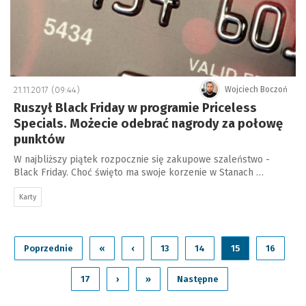
21.11.2017 (09:44)
Wojciech Boczoń
Ruszył Black Friday w programie Priceless
Specials. Możecie odebrać nagrody za połowę
punktów
W najbliższy piątek rozpocznie się zakupowe szaleństwo -
Black Friday. Choć święto ma swoje korzenie w Stanach …
Karty
Poprzednie
«
‹
13
14
15
16
17
›
»
Następne