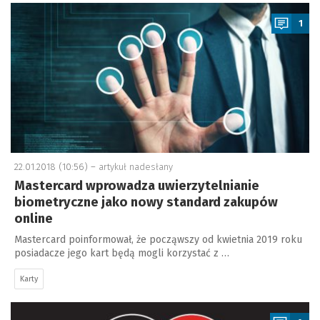
a
1
22.01.2018 (10:56) –
artykuł nadesłany
Mastercard wprowadza uwierzytelnianie
biometryczne jako nowy standard zakupów
online
Mastercard poinformował, że począwszy od kwietnia 2019 roku
posiadacze jego kart będą mogli korzystać z …
Karty
a