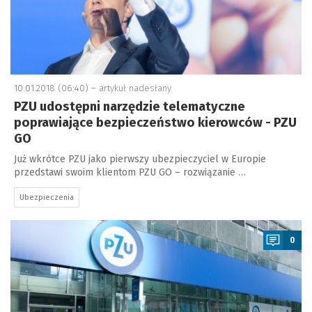
10.01.2018 (06:40) –
artykuł nadesłany
PZU udostępni narzędzie telematyczne
poprawiające bezpieczeństwo kierowców - PZU
GO
Już wkrótce PZU jako pierwszy ubezpieczyciel w Europie
przedstawi swoim klientom PZU GO – rozwiązanie …
Ubezpieczenia
a
0