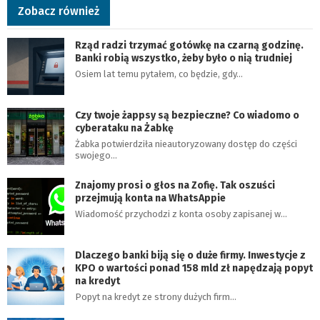
Zobacz również
Rząd radzi trzymać gotówkę na czarną godzinę.
Banki robią wszystko, żeby było o nią trudniej
Osiem lat temu pytałem, co będzie, gdy…
Czy twoje żappsy są bezpieczne? Co wiadomo o
cyberataku na Żabkę
Żabka potwierdziła nieautoryzowany dostęp do części
swojego…
Znajomy prosi o głos na Zofię. Tak oszuści
przejmują konta na WhatsAppie
Wiadomość przychodzi z konta osoby zapisanej w…
Dlaczego banki biją się o duże firmy. Inwestycje z
KPO o wartości ponad 158 mld zł napędzają popyt
na kredyt
Popyt na kredyt ze strony dużych firm…