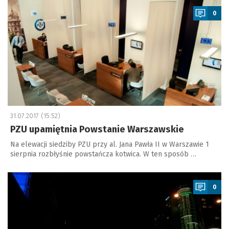
0
31.07.2017 (15:52)
PZU upamiętnia Powstanie Warszawskie
Na elewacji siedziby PZU przy al. Jana Pawła II w Warszawie 1
sierpnia rozbłyśnie powstańcza kotwica. W ten sposób …
a
0