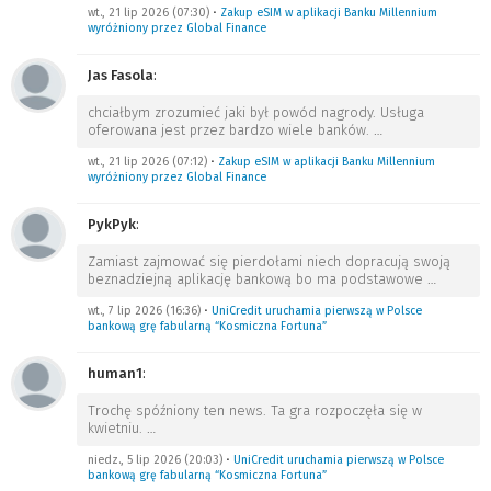
wt., 21 lip 2026 (07:30)
•
Zakup eSIM w aplikacji Banku Millennium
wyróżniony przez Global Finance
Jas Fasola
:
chciałbym zrozumieć jaki był powód nagrody. Usługa
oferowana jest przez bardzo wiele banków.
…
wt., 21 lip 2026 (07:12)
•
Zakup eSIM w aplikacji Banku Millennium
wyróżniony przez Global Finance
PykPyk
:
Zamiast zajmować się pierdołami niech dopracują swoją
beznadziejną aplikację bankową bo ma podstawowe
…
wt., 7 lip 2026 (16:36)
•
UniCredit uruchamia pierwszą w Polsce
bankową grę fabularną “Kosmiczna Fortuna”
human1
:
Trochę spóźniony ten news. Ta gra rozpoczęła się w
kwietniu.
…
niedz., 5 lip 2026 (20:03)
•
UniCredit uruchamia pierwszą w Polsce
bankową grę fabularną “Kosmiczna Fortuna”