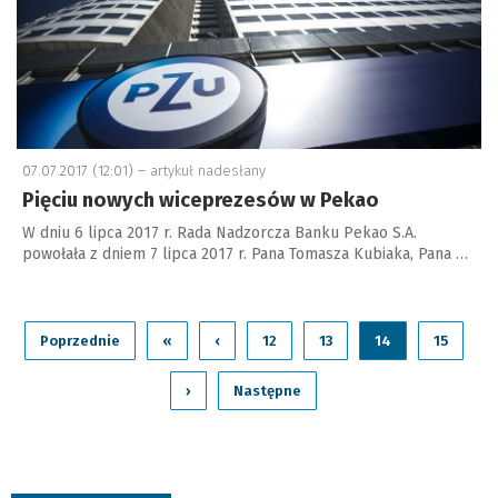
07.07.2017 (12:01) –
artykuł nadesłany
Pięciu nowych wiceprezesów w Pekao
W dniu 6 lipca 2017 r. Rada Nadzorcza Banku Pekao S.A.
powołała z dniem 7 lipca 2017 r. Pana Tomasza Kubiaka, Pana …
Poprzednie
«
‹
12
13
14
15
›
Następne