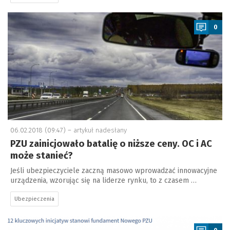
a
0
06.02.2018 (09:47) –
artykuł nadesłany
PZU zainicjowało batalię o niższe ceny. OC i AC
może stanieć?
Jeśli ubezpieczyciele zaczną masowo wprowadzać innowacyjne
urządzenia, wzorując się na liderze rynku, to z czasem …
Ubezpieczenia
a