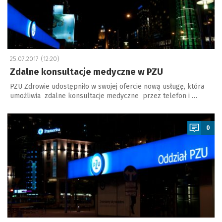
25.07.2017 (12:20)
Zdalne konsultacje medyczne w PZU
PZU Zdrowie udostępniło w swojej ofercie nową usługę, która
umożliwia zdalne konsultacje medyczne przez telefon i …
a
0