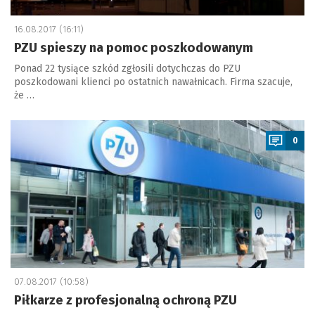
16.08.2017 (16:11)
PZU spieszy na pomoc poszkodowanym
Ponad 22 tysiące szkód zgłosili dotychczas do PZU
poszkodowani klienci po ostatnich nawałnicach. Firma szacuje,
że …
a
0
07.08.2017 (10:58)
Piłkarze z profesjonalną ochroną PZU