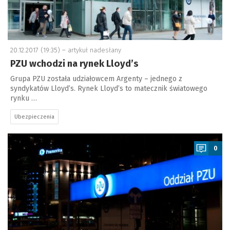
20.12.2017 (19:35) –
artykuł nadesłany
PZU wchodzi na rynek Lloyd’s
Grupa PZU została udziałowcem Argenty – jednego z
syndykatów Lloyd’s. Rynek Lloyd’s to matecznik światowego
rynku …
Ubezpieczenia
a
0