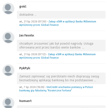
gość
:
dokładnie
…
wt., 21 lip 2026 (07:30)
•
Zakup eSIM w aplikacji Banku Millennium
wyróżniony przez Global Finance
Jas Fasola
:
chciałbym zrozumieć jaki był powód nagrody. Usługa
oferowana jest przez bardzo wiele banków.
…
wt., 21 lip 2026 (07:12)
•
Zakup eSIM w aplikacji Banku Millennium
wyróżniony przez Global Finance
PykPyk
:
Zamiast zajmować się pierdołami niech dopracują swoją
beznadziejną aplikację bankową bo ma podstawowe
…
wt., 7 lip 2026 (16:36)
•
UniCredit uruchamia pierwszą w Polsce
bankową grę fabularną “Kosmiczna Fortuna”
human1
: