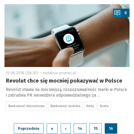
a
0
15.06.2018 (08:30) –
redakcja prnews.pl
Revolut chce się mocniej pokazywać w Polsce
Revolut stawia na mocniejszą rozpoznawalność marki w Polsce
i zatrudnia PR menedżera odpowiedzialnego za …
Bankowość internetowa
Bankowość mobilna
Karty
Konta
Poprzednie
«
‹
14
15
16