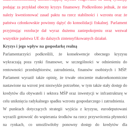
podając za przykład obecny kryzys finansowy. Podkreślono jednak, że nie
należy kwestionować zasad paktu na rzecz stabilności i wzrostu oraz że
państwa członkowskie powinny dążyć do konsolidacji fiskalnej. Parlament
przyjmując rezolucje dał wyraz dużemu zaniepokojeniu oraz wezwał
wszystkie państwa UE do dalszych zintensyfikowanych działań.
Kryzys i jego wpływ na gospodarkę realną
Parlamentarzyści podkreślili, że konsekwencje obecnego kryzysu
wykraczają poza rynki finansowe, w szczególności w odniesieniu do
rentowności przedsiębiorstw, zatrudnienia, finansów osobistych i MŚP.
Parlament wyraził także opinię, że trwałe otoczenie makroekonomiczne
nastawione na wzrost jest niezwykle potrzebne, w tym także stały dostęp do
kredytów dla obywateli i sektora MŚP oraz inwestycji w infrastrukturę w
celu uniknięcia radykalnego spadku wzrostu gospodarczego i zatrudnienia.
W punktach dotyczących strategii wyjścia z kryzysu, eurodeputowani
wyrazili gotowość do wspierania środków na rzecz przywrócenia płynności
na rynkach, co umożliwiłoby ponowny dostęp do kredytów dla