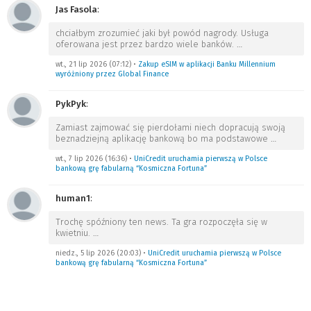
Jas Fasola
:
chciałbym zrozumieć jaki był powód nagrody. Usługa
oferowana jest przez bardzo wiele banków.
…
wt., 21 lip 2026 (07:12)
•
Zakup eSIM w aplikacji Banku Millennium
wyróżniony przez Global Finance
PykPyk
:
Zamiast zajmować się pierdołami niech dopracują swoją
beznadziejną aplikację bankową bo ma podstawowe
…
wt., 7 lip 2026 (16:36)
•
UniCredit uruchamia pierwszą w Polsce
bankową grę fabularną “Kosmiczna Fortuna”
human1
:
Trochę spóźniony ten news. Ta gra rozpoczęła się w
kwietniu.
…
niedz., 5 lip 2026 (20:03)
•
UniCredit uruchamia pierwszą w Polsce
bankową grę fabularną “Kosmiczna Fortuna”