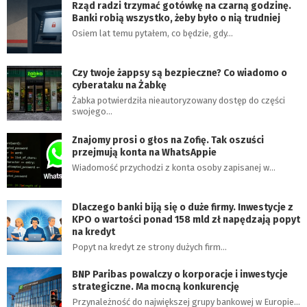
Rząd radzi trzymać gotówkę na czarną godzinę.
Banki robią wszystko, żeby było o nią trudniej
Osiem lat temu pytałem, co będzie, gdy…
Czy twoje żappsy są bezpieczne? Co wiadomo o
cyberataku na Żabkę
Żabka potwierdziła nieautoryzowany dostęp do części
swojego…
Znajomy prosi o głos na Zofię. Tak oszuści
przejmują konta na WhatsAppie
Wiadomość przychodzi z konta osoby zapisanej w…
Dlaczego banki biją się o duże firmy. Inwestycje z
KPO o wartości ponad 158 mld zł napędzają popyt
na kredyt
Popyt na kredyt ze strony dużych firm…
BNP Paribas powalczy o korporacje i inwestycje
strategiczne. Ma mocną konkurencję
Przynależność do największej grupy bankowej w Europie…