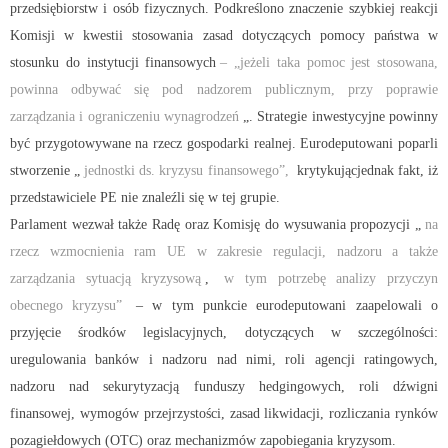
przedsiębiorstw i osób fizycznych. Podkreślono znaczenie szybkiej reakcji
Komisji w kwestii stosowania zasad dotyczących pomocy państwa w
stosunku do instytucji finansowych
– „jeżeli taka pomoc jest stosowana,
powinna odbywać się pod nadzorem publicznym, przy poprawie
zarządzania i ograniczeniu wynagrodzeń
„. Strategie inwestycyjne powinny
być przygotowywane na rzecz gospodarki realnej. Eurodeputowani poparli
stworzenie „
jednostki ds. kryzysu finansowego”,
krytykującjednak fakt, iż
przedstawiciele PE nie znaleźli się w tej grupie.
Parlament wezwał także Radę oraz Komisję do wysuwania propozycji „
na
rzecz wzmocnienia ram UE w zakresie regulacji, nadzoru a także
zarządzania sytuacją kryzysową
,
w tym potrzebę analizy przyczyn
obecnego kryzysu”
– w tym punkcie eurodeputowani zaapelowali o
przyjęcie środków legislacyjnych, dotyczących w szczególności:
uregulowania banków i nadzoru nad nimi, roli agencji ratingowych,
nadzoru nad sekurytyzacją funduszy hedgingowych, roli dźwigni
finansowej, wymogów przejrzystości, zasad likwidacji, rozliczania rynków
pozagiełdowych (OTC) oraz mechanizmów zapobiegania kryzysom.