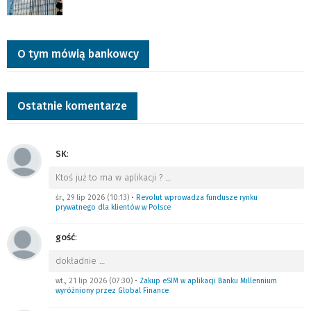
O tym mówią bankowcy
Ostatnie komentarze
SK
:
Ktoś już to ma w aplikacji ?
…
śr., 29 lip 2026 (10:13)
•
Revolut wprowadza fundusze rynku
prywatnego dla klientów w Polsce
gość
:
dokładnie
…
wt., 21 lip 2026 (07:30)
•
Zakup eSIM w aplikacji Banku Millennium
wyróżniony przez Global Finance