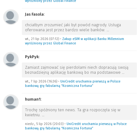
wyróżniony przez Global Finance
Jas Fasola
:
chciałbym zrozumieć jaki był powód nagrody. Usługa
oferowana jest przez bardzo wiele banków.
…
wt., 21 lip 2026 (07:12)
•
Zakup eSIM w aplikacji Banku Millennium
wyróżniony przez Global Finance
PykPyk
:
Zamiast zajmować się pierdołami niech dopracują swoją
beznadziejną aplikację bankową bo ma podstawowe
…
wt., 7 lip 2026 (16:36)
•
UniCredit uruchamia pierwszą w Polsce
bankową grę fabularną “Kosmiczna Fortuna”
human1
:
Trochę spóźniony ten news. Ta gra rozpoczęła się w
kwietniu.
…
niedz., 5 lip 2026 (20:03)
•
UniCredit uruchamia pierwszą w Polsce
bankową grę fabularną “Kosmiczna Fortuna”