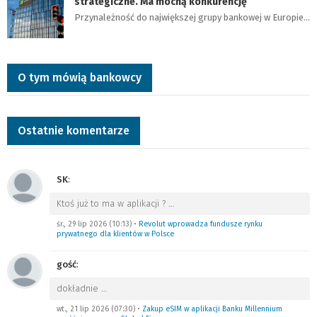
strategiczne. Ma mocną konkurencję
Przynależność do największej grupy bankowej w Europie…
O tym mówią bankowcy
Ostatnie komentarze
SK
:
Ktoś już to ma w aplikacji ?
…
śr., 29 lip 2026 (10:13)
•
Revolut wprowadza fundusze rynku
prywatnego dla klientów w Polsce
gość
:
dokładnie
…
wt., 21 lip 2026 (07:30)
•
Zakup eSIM w aplikacji Banku Millennium