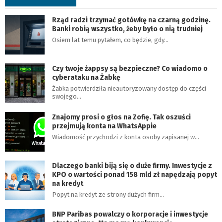
Rząd radzi trzymać gotówkę na czarną godzinę.
Banki robią wszystko, żeby było o nią trudniej
Osiem lat temu pytałem, co będzie, gdy…
Czy twoje żappsy są bezpieczne? Co wiadomo o
cyberataku na Żabkę
Żabka potwierdziła nieautoryzowany dostęp do części
swojego…
Znajomy prosi o głos na Zofię. Tak oszuści
przejmują konta na WhatsAppie
Wiadomość przychodzi z konta osoby zapisanej w…
Dlaczego banki biją się o duże firmy. Inwestycje z
KPO o wartości ponad 158 mld zł napędzają popyt
na kredyt
Popyt na kredyt ze strony dużych firm…
BNP Paribas powalczy o korporacje i inwestycje