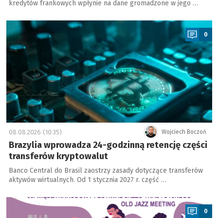
kredytów frankowych wpłynie na dane gromadzone w jego …
a
0
08.08.2026 (10:35)
Wojciech Boczoń
Brazylia wprowadza 24-godzinną retencję części
transferów kryptowalut
Banco Central do Brasil zaostrzy zasady dotyczące transferów
aktywów wirtualnych. Od 1 stycznia 2027 r. część …
a
0