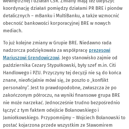
wewnętrznej i działań CSR. Zmiany mają też ulepszyć
koordynację działań pomiędzy działami PR BRE i pionów
detalicznych – mBanku i MultiBanku, a także wzmocnić
obecność bankowości korporacyjnej BRE w nowych
mediach.
To już kolejne zmiany w Grupie BRE. Niedawno rada
nadzorcza podziękowała za współpracę
prezesowi
Mariuszowi Grendowiczowi
. Jego stanowisko zajmie od
października Cezary Stypułkowski, były szef m.in. Citi
Handlowego i PZU. Przyczyny tej decyzji nie są do końca
znane, nieoficjalnie mówi się, że poszło o „konflikt
personalny”. Jest to prawdopodobne, zwłaszcza że po
zakończonym półroczu, na wyniki finansowe grupa BRE
nie może narzekać. Jednocześnie trudno bezpośrednio
łączyć z tym faktem odejście Bolanowskiego i
Jamiołkowskiego. Przypomnijmy – Wojciech Bolanowski to
postać kojarzona przede wszystkim ze Sławomirem