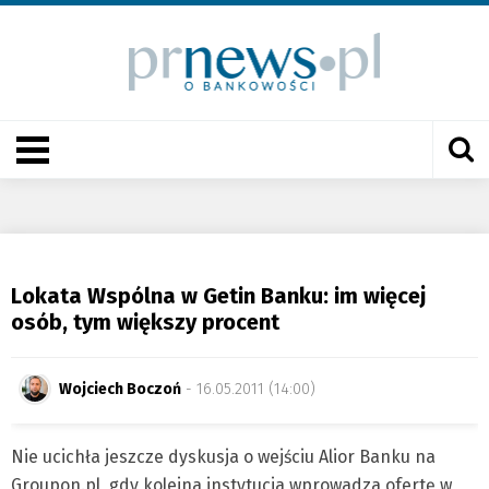
Lokata Wspólna w Getin Banku: im więcej
osób, tym większy procent
Wojciech Boczoń
- 16.05.2011 (14:00)
Nie ucichła jeszcze dyskusja o wejściu Alior Banku na
Groupon.pl, gdy kolejna instytucja wprowadza ofertę w