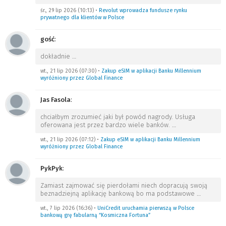
śr., 29 lip 2026 (10:13)
•
Revolut wprowadza fundusze rynku
prywatnego dla klientów w Polsce
gość
:
dokładnie
…
wt., 21 lip 2026 (07:30)
•
Zakup eSIM w aplikacji Banku Millennium
wyróżniony przez Global Finance
Jas Fasola
:
chciałbym zrozumieć jaki był powód nagrody. Usługa
oferowana jest przez bardzo wiele banków.
…
wt., 21 lip 2026 (07:12)
•
Zakup eSIM w aplikacji Banku Millennium
wyróżniony przez Global Finance
PykPyk
:
Zamiast zajmować się pierdołami niech dopracują swoją
beznadziejną aplikację bankową bo ma podstawowe
…
wt., 7 lip 2026 (16:36)
•
UniCredit uruchamia pierwszą w Polsce
bankową grę fabularną “Kosmiczna Fortuna”