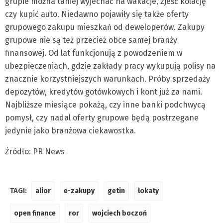
grupie można taniej wyjechać na wakacje, zjeść kolację
czy kupić auto. Niedawno pojawiły się także oferty
grupowego zakupu mieszkań od deweloperów. Zakupy
grupowe nie są też przecież obce samej branży
finansowej. Od lat funkcjonują z powodzeniem w
ubezpieczeniach, gdzie zakłady pracy wykupują polisy na
znacznie korzystniejszych warunkach. Próby sprzedaży
depozytów, kredytów gotówkowych i kont już za nami.
Najbliższe miesiące pokażą, czy inne banki podchwycą
pomysł, czy nadal oferty grupowe będą postrzegane
jedynie jako branżowa ciekawostka.
Źródło: PR News
TAGI:
alior
e-zakupy
getin
lokaty
open finance
ror
wojciech boczoń