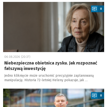
a
0
06.08.2026 (20:37)
Niebezpieczna obietnica zysku. Jak rozpoznać
fałszywą inwestycję
Jedno kliknięcie może uruchomić precyzyjnie zaplanowaną
manipulację. Historia 72-letniej Heleny pokazuje, jak …
a
0