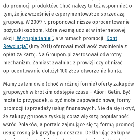
do promocji produktów. Choć należy tu też wspomnieć o
tym, że już wcześniej eksperymentował ze sprzedażą
grupową. W 2009 r. proponował niższe oprocentowanie
pożyczki osobom, które wezmą udział w internetowej
akcji
„W grupie taniej”
, a w ramach promocji
„Kont
Rewolucja”
(luty 2011) oferował możliwość zwolnienia z
opłat za kartę. Na Groupon.pl zastosował odwrotny
mechanizm. Zamiast zwalniać z prowizji czy obniżać
oprocentowanie dołożył 100 zł za otworzenie konta.
Mamy zatem dwie (choć w różnej formie) oferty zakupów
grupowych w krótkim odstępie czasu – Alior i Getin. Być
może to przypadek, a być może zapowiedź nowej formy
promocji i sprzedaży usług finansowych. Nie da się ukryć,
że zakupy grupowe zyskują coraz większą popularność
wśród Polaków, a portale zajmujące się tą formą promocji
usług rosną jak grzyby po deszczu. Deklarując zakup w