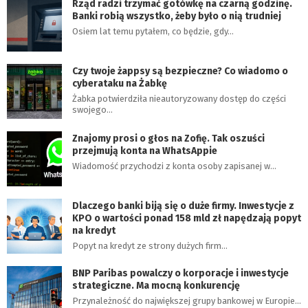
Rząd radzi trzymać gotówkę na czarną godzinę.
Banki robią wszystko, żeby było o nią trudniej
Osiem lat temu pytałem, co będzie, gdy…
Czy twoje żappsy są bezpieczne? Co wiadomo o
cyberataku na Żabkę
Żabka potwierdziła nieautoryzowany dostęp do części
swojego…
Znajomy prosi o głos na Zofię. Tak oszuści
przejmują konta na WhatsAppie
Wiadomość przychodzi z konta osoby zapisanej w…
Dlaczego banki biją się o duże firmy. Inwestycje z
KPO o wartości ponad 158 mld zł napędzają popyt
na kredyt
Popyt na kredyt ze strony dużych firm…
BNP Paribas powalczy o korporacje i inwestycje
strategiczne. Ma mocną konkurencję
Przynależność do największej grupy bankowej w Europie…