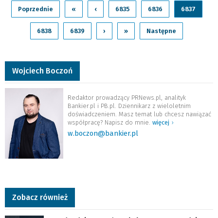
Poprzednie
«
‹
6835
6836
6837
6838
6839
›
»
Następne
Wojciech Boczoń
Redaktor prowadzący PRNews.pl, analityk
Bankier.pl i PB.pl. Dziennikarz z wieloletnim
doświadczeniem. Masz temat lub chcesz nawiązać
współpracę? Napisz do mnie.
więcej
›
w.boczon@bankier.pl
Zobacz również