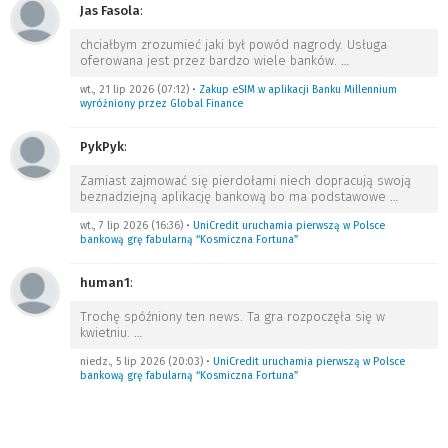
Jas Fasola
:
chciałbym zrozumieć jaki był powód nagrody. Usługa
oferowana jest przez bardzo wiele banków.
…
wt., 21 lip 2026 (07:12)
•
Zakup eSIM w aplikacji Banku Millennium
wyróżniony przez Global Finance
PykPyk
:
Zamiast zajmować się pierdołami niech dopracują swoją
beznadziejną aplikację bankową bo ma podstawowe
…
wt., 7 lip 2026 (16:36)
•
UniCredit uruchamia pierwszą w Polsce
bankową grę fabularną “Kosmiczna Fortuna”
human1
:
Trochę spóźniony ten news. Ta gra rozpoczęła się w
kwietniu.
…
niedz., 5 lip 2026 (20:03)
•
UniCredit uruchamia pierwszą w Polsce
bankową grę fabularną “Kosmiczna Fortuna”