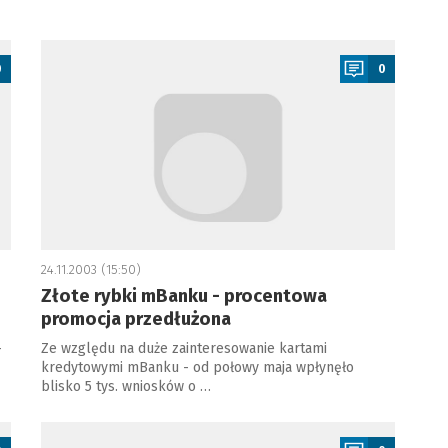
a
0
0
24.11.2003 (15:50)
Złote rybki mBanku - procentowa
promocja przedłużona
-
Ze względu na duże zainteresowanie kartami
kredytowymi mBanku - od połowy maja wpłynęło
blisko 5 tys. wniosków o …
a