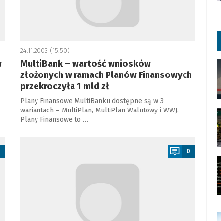
24.11.2003 (15:50)
w
MultiBank – wartość wniosków
złożonych w ramach Planów Finansowych
przekroczyła 1 mld zł
Plany Finansowe MultiBanku dostępne są w 3
wariantach – MultiPlan, MultiPlan Walutowy i WWJ.
Plany Finansowe to …
a
0
0