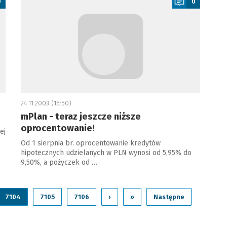
0
0
24.11.2003 (15:50)
mPlan - teraz jeszcze niższe
oprocentowanie!
ej
Od 1 sierpnia br. oprocentowanie kredytów
hipotecznych udzielanych w PLN wynosi od 5,95% do
9,50%, a pożyczek od …
7104
7105
7106
›
»
Następne