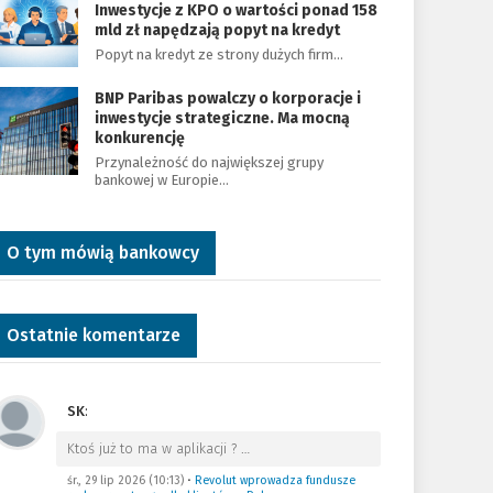
Inwestycje z KPO o wartości ponad 158
mld zł napędzają popyt na kredyt
Popyt na kredyt ze strony dużych firm…
BNP Paribas powalczy o korporacje i
inwestycje strategiczne. Ma mocną
konkurencję
Przynależność do największej grupy
bankowej w Europie…
O tym mówią bankowcy
Ostatnie komentarze
SK
:
Ktoś już to ma w aplikacji ?
…
śr., 29 lip 2026 (10:13)
•
Revolut wprowadza fundusze