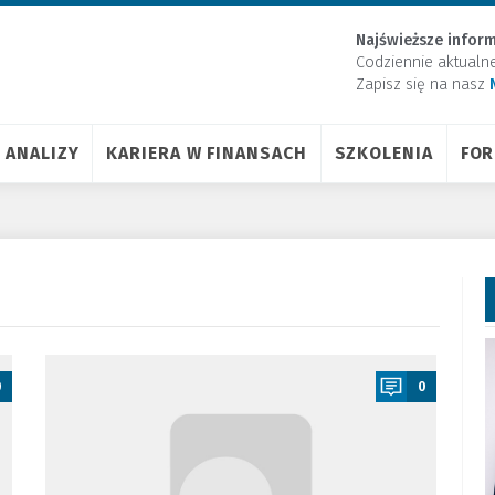
Najświeższe inform
Codziennie aktualn
Zapisz się na nasz
ANALIZY
KARIERA W FINANSACH
SZKOLENIA
FO
a
0
0