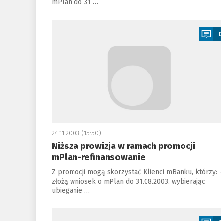
mPlan do 31 …
a
24.11.2003 (15:50)
Niższa prowizja w ramach promocji
mPlan-refinansowanie
Z promocji mogą skorzystać Klienci mBanku, którzy: 
złożą wniosek o mPlan do 31.08.2003, wybierając
ubieganie …
a