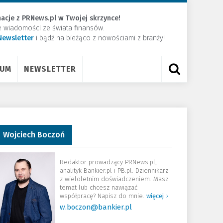
acje z PRNews.pl w Twojej skrzynce!
e wiadomości ze świata finansów.
Newsletter
​i bądź na bieżąco z nowościami z branży!
RUM
NEWSLETTER
Wojciech Boczoń
Redaktor prowadzący PRNews.pl,
analityk Bankier.pl i PB.pl. Dziennikarz
z wieloletnim doświadczeniem. Masz
temat lub chcesz nawiązać
współpracę? Napisz do mnie.
więcej
›
w.boczon@bankier.pl