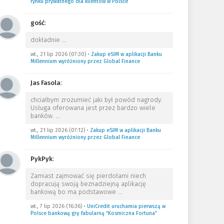
rynku prywatnego dla klientów w Polsce
gość
:
dokładnie
…
wt., 21 lip 2026 (07:30)
•
Zakup eSIM w aplikacji Banku
Millennium wyróżniony przez Global Finance
Jas Fasola
:
chciałbym zrozumieć jaki był powód nagrody.
Usługa oferowana jest przez bardzo wiele
banków.
…
wt., 21 lip 2026 (07:12)
•
Zakup eSIM w aplikacji Banku
Millennium wyróżniony przez Global Finance
PykPyk
:
Zamiast zajmować się pierdołami niech
dopracują swoją beznadziejną aplikację
bankową bo ma podstawowe
…
wt., 7 lip 2026 (16:36)
•
UniCredit uruchamia pierwszą w
Polsce bankową grę fabularną “Kosmiczna Fortuna”