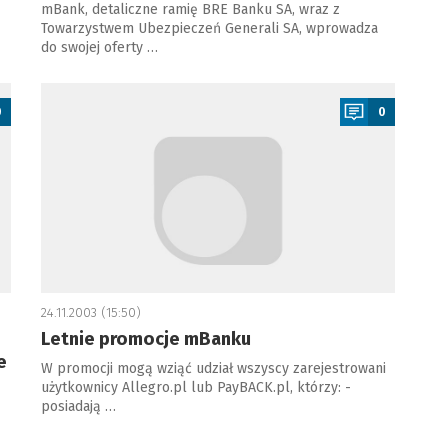
mBank, detaliczne ramię BRE Banku SA, wraz z
Towarzystwem Ubezpieczeń Generali SA, wprowadza
do swojej oferty …
a
0
0
24.11.2003 (15:50)
Letnie promocje mBanku
e
W promocji mogą wziąć udział wszyscy zarejestrowani
użytkownicy Allegro.pl lub PayBACK.pl, którzy: -
posiadają …