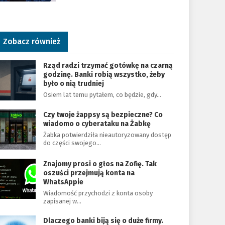
Zobacz również
Rząd radzi trzymać gotówkę na czarną
godzinę. Banki robią wszystko, żeby
było o nią trudniej
Osiem lat temu pytałem, co będzie, gdy…
Czy twoje żappsy są bezpieczne? Co
wiadomo o cyberataku na Żabkę
Żabka potwierdziła nieautoryzowany dostęp
do części swojego…
Znajomy prosi o głos na Zofię. Tak
oszuści przejmują konta na
WhatsAppie
Wiadomość przychodzi z konta osoby
zapisanej w…
Dlaczego banki biją się o duże firmy.