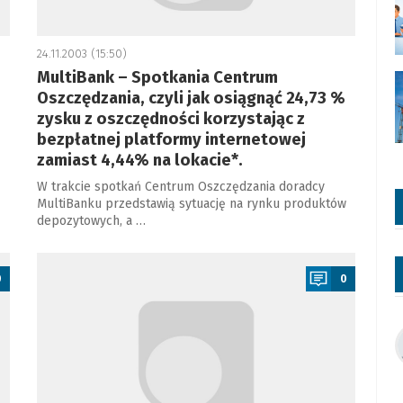
24.11.2003 (15:50)
MultiBank – Spotkania Centrum
Oszczędzania, czyli jak osiągnąć 24,73 %
zysku z oszczędności korzystając z
bezpłatnej platformy internetowej
zamiast 4,44% na lokacie*.
W trakcie spotkań Centrum Oszczędzania doradcy
MultiBanku przedstawią sytuację na rynku produktów
depozytowych, a …
a
0
0