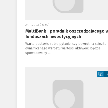
24.11.2003 (15:50)
MultiBank - poradnik oszczedzajacego 
funduszach inwestycyjnych
Warto postawic sobie pytanie, czy powrot na sciezke
dynamicznego wzrostu wartosci aktywow, będzie
spowodowany …
a