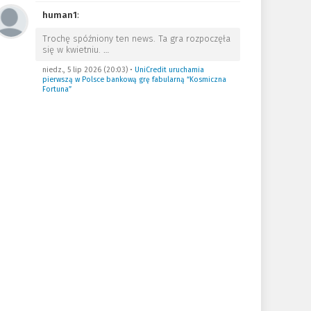
human1
:
Trochę spóźniony ten news. Ta gra rozpoczęła
się w kwietniu.
…
niedz., 5 lip 2026 (20:03)
•
UniCredit uruchamia
pierwszą w Polsce bankową grę fabularną “Kosmiczna
Fortuna”