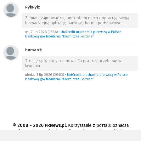
PykPyk
:
Zamiast zajmować się pierdołami niech dopracują swoją
beznadziejną aplikację bankową bo ma podstawowe
…
wt., 7 lip 2026 (16:36)
•
UniCredit uruchamia pierwszą w Polsce
bankową grę fabularną “Kosmiczna Fortuna”
human1
:
Trochę spóźniony ten news. Ta gra rozpoczęła się w
kwietniu.
…
niedz., 5 lip 2026 (20:03)
•
UniCredit uruchamia pierwszą w Polsce
bankową grę fabularną “Kosmiczna Fortuna”
© 2008 − 2026 PRNews.pl.
Korzystanie z portalu oznacza
akceptację
regulaminu
.
Informacja o cookies
.
Polityka
prywatności