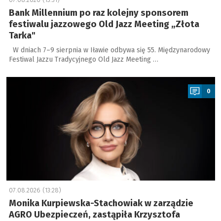
Bank Millennium po raz kolejny sponsorem
festiwalu jazzowego Old Jazz Meeting „Złota
Tarka"
W dniach 7–9 sierpnia w Iławie odbywa się 55. Międzynarodowy
Festiwal Jazzu Tradycyjnego Old Jazz Meeting …
a
0
07.08.2026 (13:28)
Monika Kurpiewska-Stachowiak w zarządzie
AGRO Ubezpieczeń, zastąpiła Krzysztofa