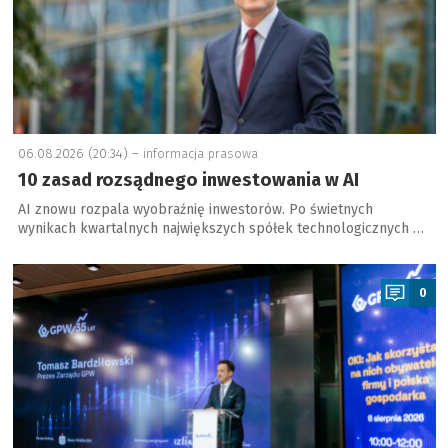
06.08.2026 (20:34) –
informacja prasowa
10 zasad rozsądnego inwestowania w AI
AI znowu rozpala wyobraźnię inwestorów. Po świetnych
wynikach kwartalnych największych spółek technologicznych …
a
0