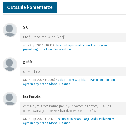
Ostatnie komentarze
SK
:
Ktoś już to ma w aplikacji ?
…
śr., 29 lip 2026 (10:13)
•
Revolut wprowadza fundusze rynku
prywatnego dla klientów w Polsce
gość
:
dokładnie
…
wt., 21 lip 2026 (07:30)
•
Zakup eSIM w aplikacji Banku Millennium
wyróżniony przez Global Finance
Jas Fasola
:
chciałbym zrozumieć jaki był powód nagrody. Usługa
oferowana jest przez bardzo wiele banków.
…
wt., 21 lip 2026 (07:12)
•
Zakup eSIM w aplikacji Banku Millennium
wyróżniony przez Global Finance