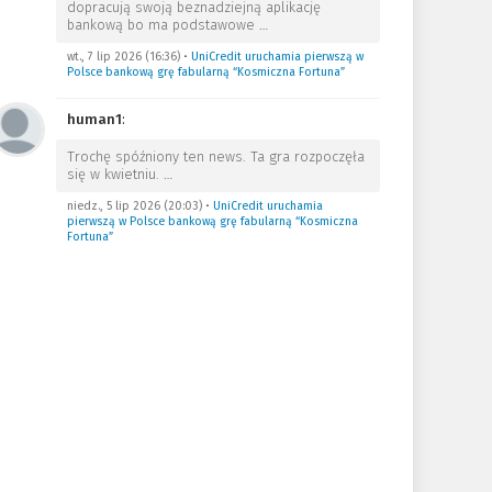
dopracują swoją beznadziejną aplikację
bankową bo ma podstawowe
…
wt., 7 lip 2026 (16:36)
•
UniCredit uruchamia pierwszą w
Polsce bankową grę fabularną “Kosmiczna Fortuna”
human1
:
Trochę spóźniony ten news. Ta gra rozpoczęła
się w kwietniu.
…
niedz., 5 lip 2026 (20:03)
•
UniCredit uruchamia
pierwszą w Polsce bankową grę fabularną “Kosmiczna
Fortuna”