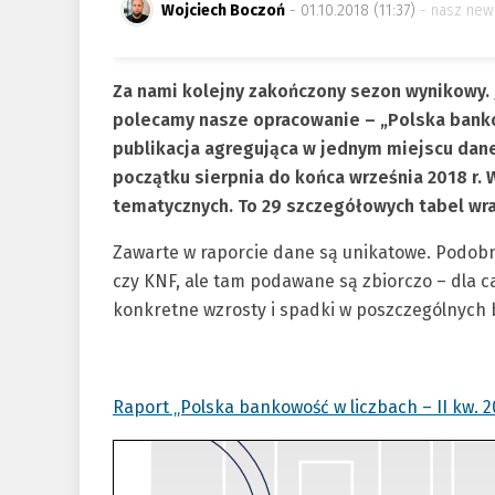
Wojciech Boczoń
- 01.10.2018 (11:37)
nasz new
Za nami kolejny zakończony sezon wynikowy.
polecamy nasze opracowanie – „Polska bankowo
publikacja agregująca w jednym miejscu dan
początku sierpnia do końca września 2018 r.
tematycznych. To 29 szczegółowych tabel wr
Zawarte w raporcie dane są unikatowe. Podob
czy KNF, ale tam podawane są zbiorczo – dla c
konkretne wzrosty i spadki w poszczególnych
Raport „Polska bankowość w liczbach – II kw. 2