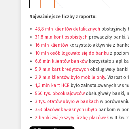
Najważniejsze liczby z raportu:
43,8 mln klientów detalicznych
obsługiwały 
31,8 mln kont osobistych
prowadziły banki. W
16 mln klientów
korzystało aktywnie z banko
10 mln osób logowało się do banku
z poziomu
6,6 mln klientów banków
korzystało z aplika
5,9 mln kart kredytowych
obsługiwały banki.
2,9 mln klientów było mobile only
. Wzrost o 
1,3 mln kart HCE
było zainstalowanych w smar
560 tys. obcokrajowców
obsługiwały banki; n
3 tys. etatów ubyło w bankach
w porównaniu 
353 placówek własnych ubyło
bankom w poró
2 banki zwiększyły liczbę placówek
w II kw. 2