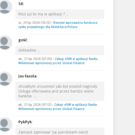
SK
:
Ktoś już to ma w aplikacji ?
…
śr., 29 lip 2026 (10:13)
•
Revolut wprowadza fundusze
rynku prywatnego dla klientów w Polsce
gość
:
dokładnie
…
wt., 21 lip 2026 (07:30)
•
Zakup eSIM w aplikacji Banku
Millennium wyróżniony przez Global Finance
Jas Fasola
:
chciałbym zrozumieć jaki był powód nagrody.
Usługa oferowana jest przez bardzo wiele
banków.
…
wt., 21 lip 2026 (07:12)
•
Zakup eSIM w aplikacji Banku
Millennium wyróżniony przez Global Finance
PykPyk
:
Zamiast zajmować się pierdołami niech