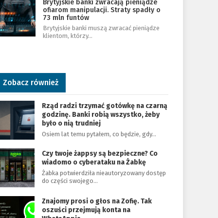
Brytyjskie banki zwracają pieniądze
ofiarom manipulacji. Straty spadły o
73 mln funtów
Brytyjskie banki muszą zwracać pieniądze
klientom, którzy…
Zobacz również
Rząd radzi trzymać gotówkę na czarną
godzinę. Banki robią wszystko, żeby
było o nią trudniej
Osiem lat temu pytałem, co będzie, gdy…
Czy twoje żappsy są bezpieczne? Co
wiadomo o cyberataku na Żabkę
Żabka potwierdziła nieautoryzowany dostęp
do części swojego…
Znajomy prosi o głos na Zofię. Tak
oszuści przejmują konta na