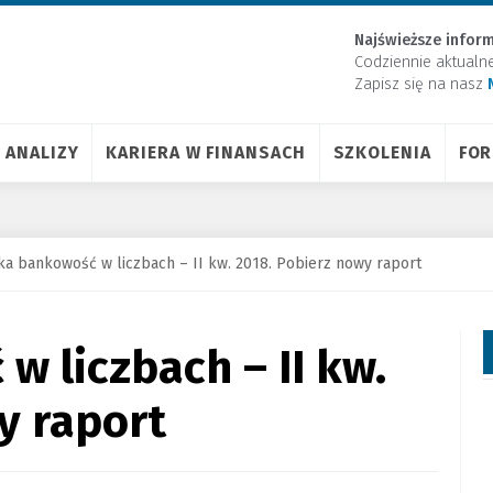
Najświeższe inform
Codziennie aktualn
Zapisz się na nasz
ANALIZY
KARIERA W FINANSACH
SZKOLENIA
FO
ka bankowość w liczbach – II kw. 2018. Pobierz nowy raport
w liczbach – II kw.
y raport