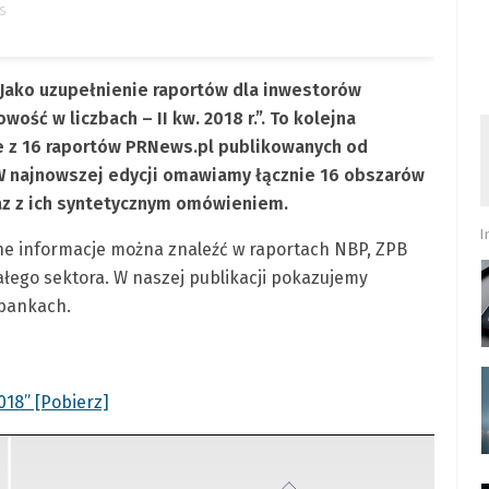
s
 Jako uzupełnienie raportów dla inwestorów
ść w liczbach – II kw. 2018 r.”. To kolejna
e z 16 raportów PRNews.pl publikowanych od
 W najnowszej edycji omawiamy łącznie 16 obszarów
az z ich syntetycznym omówieniem.
I
ne informacje można znaleźć w raportach NBP, ZPB
ałego sektora. W naszej publikacji pokazujemy
 bankach.
018” [Pobierz]