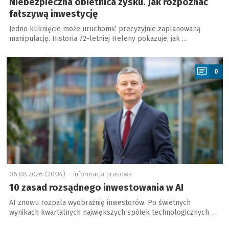
Niebezpieczna obietnica zysku. Jak rozpoznać
fałszywą inwestycję
Jedno kliknięcie może uruchomić precyzyjnie zaplanowaną
manipulację. Historia 72-letniej Heleny pokazuje, jak …
a
0
06.08.2026 (20:34) –
informacja prasowa
10 zasad rozsądnego inwestowania w AI
AI znowu rozpala wyobraźnię inwestorów. Po świetnych
wynikach kwartalnych największych spółek technologicznych …