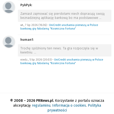
PykPyk
:
Zamiast zajmować się pierdołami niech dopracują swoją
beznadziejną aplikację bankową bo ma podstawowe
…
wt., 7 lip 2026 (16:36)
•
UniCredit uruchamia pierwszą w Polsce
bankową grę fabularną “Kosmiczna Fortuna”
human1
:
Trochę spóźniony ten news. Ta gra rozpoczęła się w
kwietniu.
…
niedz., 5 lip 2026 (20:03)
•
UniCredit uruchamia pierwszą w Polsce
bankową grę fabularną “Kosmiczna Fortuna”
© 2008 − 2026 PRNews.pl.
Korzystanie z portalu oznacza
akceptację
regulaminu
.
Informacja o cookies
.
Polityka
prywatności