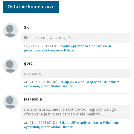
Ostatnie komentarze
SK
:
Ktoś już to ma w aplikacji ?
…
śr., 29 lip 2026 (10:13)
•
Revolut wprowadza fundusze rynku
prywatnego dla klientów w Polsce
gość
:
dokładnie
…
wt., 21 lip 2026 (07:30)
•
Zakup eSIM w aplikacji Banku Millennium
wyróżniony przez Global Finance
Jas Fasola
:
chciałbym zrozumieć jaki był powód nagrody. Usługa
oferowana jest przez bardzo wiele banków.
…
wt., 21 lip 2026 (07:12)
•
Zakup eSIM w aplikacji Banku Millennium
wyróżniony przez Global Finance