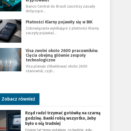
kryptowalut
Banco Central do Brasil zaostrzy zasady
dotyczące…
Płatności Klarny pojawiły się w BIK
Zobowiązania wynikające z płatności Klarny
zaczęły pojawiać…
Visa zwolni około 2600 pracowników.
Cięcia obejmą głównie zespoły
technologiczne
Visa planuje zlikwidować około 2600
stanowisk, czyli…
Zobacz również
Rząd radzi trzymać gotówkę na czarną
godzinę. Banki robią wszystko, żeby
było o nią trudniej
Osiem lat temu pytałem, co będzie, gdy…