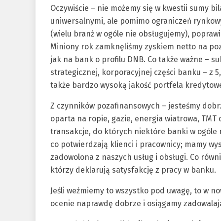
Oczywiście – nie możemy się w kwestii sumy b
uniwersalnymi, ale pomimo ograniczeń rynkowy
(wielu branż w ogóle nie obsługujemy), poprawi
Miniony rok zamknęliśmy zyskiem netto na pozi
jak na bank o profilu DNB. Co także ważne – s
strategicznej, korporacyjnej części banku – z 
także bardzo wysoką jakość portfela kredytow
Z czynników pozafinansowych – jesteśmy dobrz
oparta na ropie, gazie, energia wiatrowa, TMT 
transakcje, do których niektóre banki w ogóle 
co potwierdzają klienci i pracownicy; mamy wy
zadowolona z naszych usług i obsługi. Co równ
którzy deklarują satysfakcję z pracy w banku.
Jeśli weźmiemy to wszystko pod uwagę, to w n
ocenie naprawdę dobrze i osiągamy zadowalając