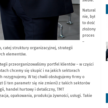
siebie.
Natural
nie, był
to dość
złożony
proces
–
ałej struktury organizacyjnej, strategii
nych elementów.
egii przeorganizowaliśmy portfel klientów – w części
ntach chcemy się skupić i na jakich sektorach
h rezygnujemy. W tej chwili obsługujemy firmy o
ł (i ten parametr się nie zmieni) z takich sektorów
ii, handel hurtowy i detaliczny, TMT
acja, opakowania, produkcja żywności, usługi. Takie