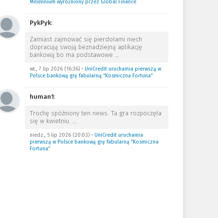
Millennium wyróżniony przez Global Finance
PykPyk
:
Zamiast zajmować się pierdołami niech
dopracują swoją beznadziejną aplikację
bankową bo ma podstawowe
…
wt., 7 lip 2026 (16:36)
•
UniCredit uruchamia pierwszą w
Polsce bankową grę fabularną “Kosmiczna Fortuna”
human1
:
Trochę spóźniony ten news. Ta gra rozpoczęła
się w kwietniu.
…
niedz., 5 lip 2026 (20:03)
•
UniCredit uruchamia
pierwszą w Polsce bankową grę fabularną “Kosmiczna
Fortuna”