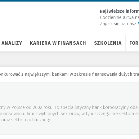
Najświeższe inform
Codziennie aktualn
Zapisz się na nasz
ANALIZY
KARIERA W FINANSACH
SZKOLENIA
FO
nkurować z największymi bankami w zakresie finansowania dużych tra
ny w Polsce od 2002 roku. To specjalistyczny bank korporacyjny obsł
 finansowaniu firm z wybranych sektorów, w tym szczególnie sektora 
 oraz sektora publicznego.