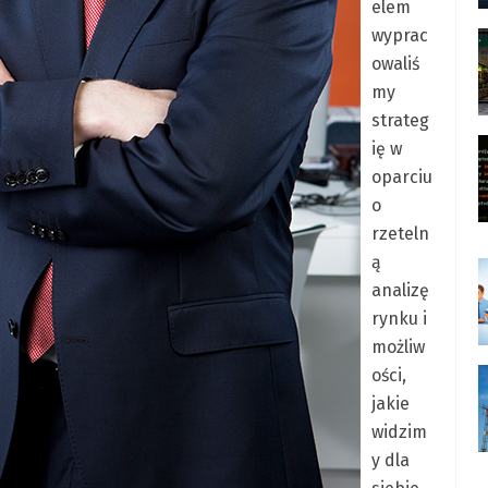
elem
wyprac
owaliś
my
strateg
ię w
oparciu
o
rzeteln
ą
analizę
rynku i
możliw
ości,
jakie
widzim
y dla