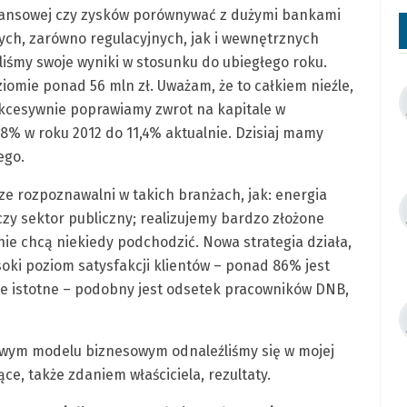
ilansowej czy zysków porównywać z dużymi bankami
ch, zarówno regulacyjnych, jak i wewnętrznych
liśmy swoje wyniki w stosunku do ubiegłego roku.
omie ponad 56 mln zł. Uważam, że to całkiem nieźle,
ukcesywnie poprawiamy zwrot na kapitale w
5,8% w roku 2012 do 11,4% aktualnie. Dzisiaj mamy
ego.
e rozpoznawalni w takich branżach, jak: energia
czy sektor publiczny; realizujemy bardzo złożone
nie chcą niekiedy podchodzić. Nowa strategia działa,
soki poziom satysfakcji klientów – ponad 86% jest
ie istotne – podobny jest odsetek pracowników DNB,
owym modelu biznesowym odnaleźliśmy się w mojej
e, także zdaniem właściciela, rezultaty.