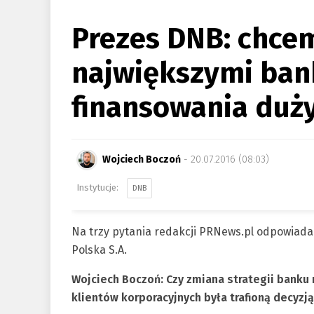
Prezes DNB: chce
największymi ban
finansowania duży
Wojciech Boczoń
- 20.07.2016 (08:03)
DNB
Na trzy pytania redakcji PRNews.pl odpowiad
Polska S.A.
Wojciech Boczoń: Czy zmiana strategii banku
klientów korporacyjnych była trafioną decyzj