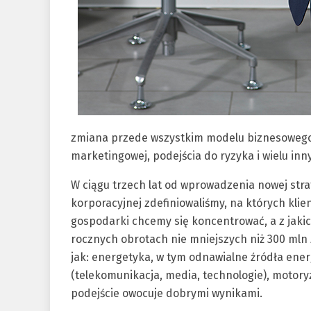
zmiana przede wszystkim modelu biznesowego, c
marketingowej, podejścia do ryzyka i wielu in
W ciągu trzech lat od wprowadzenia nowej strat
korporacyjnej zdefiniowaliśmy, na których klie
gospodarki chcemy się koncentrować, a z jakic
rocznych obrotach nie mniejszych niż 300 mln z
jak: energetyka, w tym odnawialne źródła energ
(telekomunikacja, media, technologie), motoryz
podejście owocuje dobrymi wynikami.