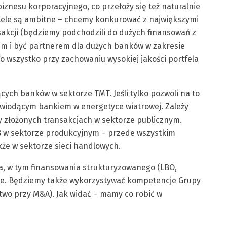
biznesu korporacyjnego, co przełoży się też naturalnie
Cele są ambitne – chcemy konkurować z największymi
akcji (będziemy podchodzili do dużych finansowań z
kiem i być partnerem dla dużych banków w zakresie
o wszystko przy zachowaniu wysokiej jakości portfela
cych banków w sektorze TMT. Jeśli tylko pozwoli na to
ć wiodącym bankiem w energetyce wiatrowej. Zależy
 złożonych transakcjach w sektorze publicznym.
B w sektorze produkcyjnym – przede wszystkim
kże w sektorze sieci handlowych.
, w tym finansowania strukturyzowanego (LBO,
ce. Będziemy także wykorzystywać kompetencje Grupy
two przy M&A). Jak widać – mamy co robić w