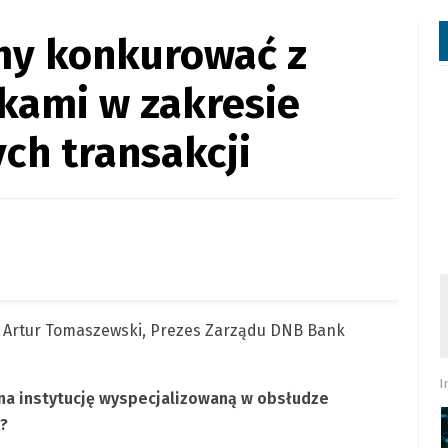
my konkurować z
kami w zakresie
ch transakcji
a Artur Tomaszewski, Prezes Zarządu DNB Bank
I
 na instytucję wyspecjalizowaną w obsłudze
ą?