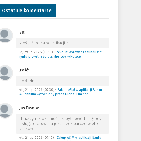
Ostatnie komentarze
SK
:
Ktoś już to ma w aplikacji ?
…
śr., 29 lip 2026 (10:13)
•
Revolut wprowadza fundusze
rynku prywatnego dla klientów w Polsce
gość
:
dokładnie
…
wt., 21 lip 2026 (07:30)
•
Zakup eSIM w aplikacji Banku
Millennium wyróżniony przez Global Finance
Jas Fasola
:
chciałbym zrozumieć jaki był powód nagrody.
Usługa oferowana jest przez bardzo wiele
banków.
…
wt., 21 lip 2026 (07:12)
•
Zakup eSIM w aplikacji Banku