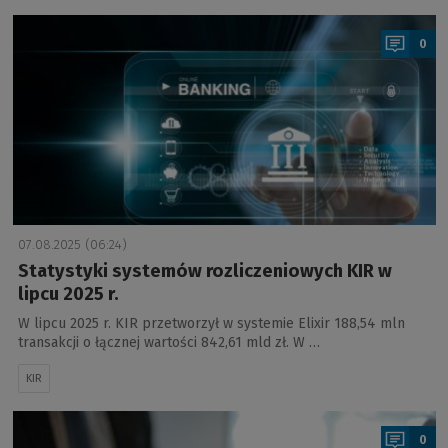
a
0
07.08.2025 (06:24)
Statystyki systemów rozliczeniowych KIR w
lipcu 2025 r.
W lipcu 2025 r. KIR przetworzył w systemie Elixir 188,54 mln
transakcji o łącznej wartości 842,61 mld zł. W …
KIR
a
0