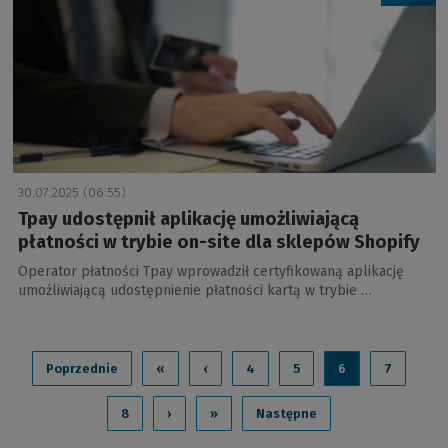
30.07.2025 (06:55)
Tpay udostępnił aplikację umożliwiającą
płatności w trybie on-site dla sklepów Shopify
Operator płatności Tpay wprowadził certyfikowaną aplikację
umożliwiającą udostępnienie płatności kartą w trybie …
Poprzednie
«
‹
4
5
6
7
8
›
»
Następne