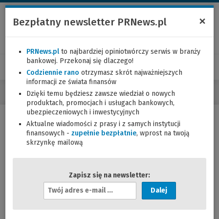
×
Bezpłatny newsletter PRNews.pl
PRNews.pl
to najbardziej opiniotwórczy serwis w branży
bankowej. Przekonaj się dlaczego!
Codziennie rano
otrzymasz skrót najważniejszych
informacji ze świata finansów
Dzięki temu będziesz zawsze wiedział o nowych
produktach, promocjach i usługach bankowych,
ubezpieczeniowych i inwestycyjnych
Aktualne wiadomości z prasy i z samych instytucji
Bankowość internetowa
finansowych -
zupełnie bezpłatnie
, wprost na twoją
skrzynkę mailową
a
0
Zapisz się na newsletter:
A
d
r