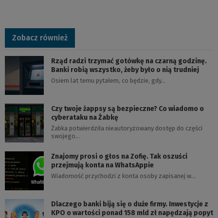
Zobacz również
Rząd radzi trzymać gotówkę na czarną godzinę.
Banki robią wszystko, żeby było o nią trudniej
Osiem lat temu pytałem, co będzie, gdy…
Czy twoje żappsy są bezpieczne? Co wiadomo o
cyberataku na Żabkę
Żabka potwierdziła nieautoryzowany dostęp do części
swojego…
Znajomy prosi o głos na Zofię. Tak oszuści
przejmują konta na WhatsAppie
Wiadomość przychodzi z konta osoby zapisanej w…
Dlaczego banki biją się o duże firmy. Inwestycje z
KPO o wartości ponad 158 mld zł napędzają popyt