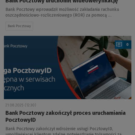
Bank Pocztowy uruchomił wideoweryfikację
Bank Pocztowy wprowadził możliwość zakładania rachunku
oszczędnościowo-rozliczeniowego (ROR) za pomocą …
Bank Pocztowy
a
0
21.08.2025 (12:30)
Bank Pocztowy zakończył proces uruchamiania
PocztowyID
Bank Pocztowy zakończył wdrożenie usługi PocztowyID,
umożliwiającej klientom zdalne potwierdzanie tożsamości za …