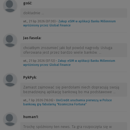
gość
:
dokładnie
…
wt., 21 lip 2026 (07:30)
•
Zakup eSIM w aplikacji Banku Millennium
wyróżniony przez Global Finance
Jas Fasola
:
chciałbym zrozumieć jaki był powód nagrody. Usługa
oferowana jest przez bardzo wiele banków.
…
wt., 21 lip 2026 (07:12)
•
Zakup eSIM w aplikacji Banku Millennium
wyróżniony przez Global Finance
PykPyk
:
Zamiast zajmować się pierdołami niech dopracują swoją
beznadziejną aplikację bankową bo ma podstawowe
…
wt., 7 lip 2026 (16:36)
•
UniCredit uruchamia pierwszą w Polsce
bankową grę fabularną “Kosmiczna Fortuna”
human1
:
Trochę spóźniony ten news. Ta gra rozpoczęła się w