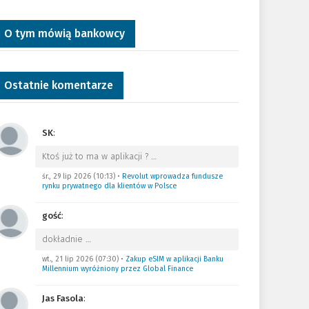
O tym mówią bankowcy
Ostatnie komentarze
SK
:
Ktoś już to ma w aplikacji ?
…
śr., 29 lip 2026 (10:13)
•
Revolut wprowadza fundusze
rynku prywatnego dla klientów w Polsce
gość
:
dokładnie
…
wt., 21 lip 2026 (07:30)
•
Zakup eSIM w aplikacji Banku
Millennium wyróżniony przez Global Finance
Jas Fasola
: