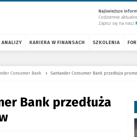
Najświeższe inform
Codziennie aktualn
Zapisz się na nasz
ANALIZY
KARIERA W FINANSACH
SZKOLENIA
FO
ander Consumer Bank
Santander Consumer Bank przedłuża promo
er Bank przedłuża
ów