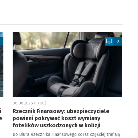
a
0
0
06.08.2026 (11:08)
i
Rzecznik Finansowy: ubezpieczyciele
e
powinni pokrywać koszt wymiany
fotelików uszkodzonych w kolizji
Do Biura Rzecznika Finansowego coraz częściej trafiają