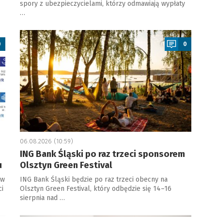
spory z ubezpieczycielami, którzy odmawiają wypłaty
…
a
0
0
06.08.2026 (10:59)
ING Bank Śląski po raz trzeci sponsorem
u
Olsztyn Green Festival
 w
ING Bank Śląski będzie po raz trzeci obecny na
ci
Olsztyn Green Festival, który odbędzie się 14–16
sierpnia nad …
a