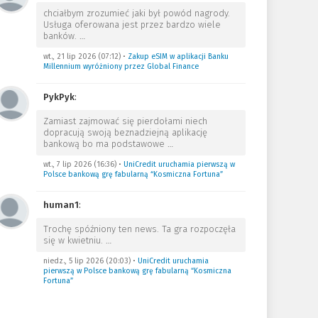
chciałbym zrozumieć jaki był powód nagrody.
Usługa oferowana jest przez bardzo wiele
banków.
…
wt., 21 lip 2026 (07:12)
•
Zakup eSIM w aplikacji Banku
Millennium wyróżniony przez Global Finance
PykPyk
:
Zamiast zajmować się pierdołami niech
dopracują swoją beznadziejną aplikację
bankową bo ma podstawowe
…
wt., 7 lip 2026 (16:36)
•
UniCredit uruchamia pierwszą w
Polsce bankową grę fabularną “Kosmiczna Fortuna”
human1
:
Trochę spóźniony ten news. Ta gra rozpoczęła
się w kwietniu.
…
niedz., 5 lip 2026 (20:03)
•
UniCredit uruchamia
pierwszą w Polsce bankową grę fabularną “Kosmiczna
Fortuna”