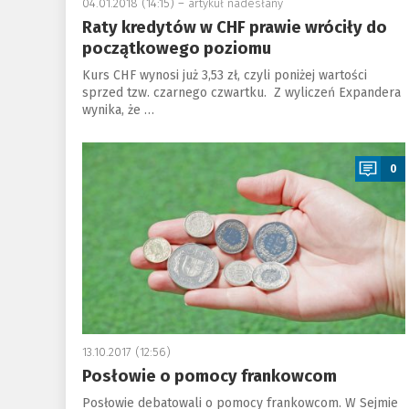
04.01.2018 (14:15) –
artykuł nadesłany
Raty kredytów w CHF prawie wróciły do
początkowego poziomu
Kurs CHF wynosi już 3,53 zł, czyli poniżej wartości
sprzed tzw. czarnego czwartku. Z wyliczeń Expandera
wynika, że …
a
0
13.10.2017 (12:56)
Posłowie o pomocy frankowcom
Posłowie debatowali o pomocy frankowcom. W Sejmie