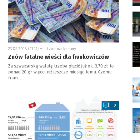
23.05.2018 (11:21) –
artykuł nadesłany
Znów fatalne wieści dla frankowiczów
Za szwajcarską walutę trzeba płacić już ok. 3,70 zł, to
ponad 20 gr więcej niż jeszcze miesiąc temu. Czemu
frank …
a
0