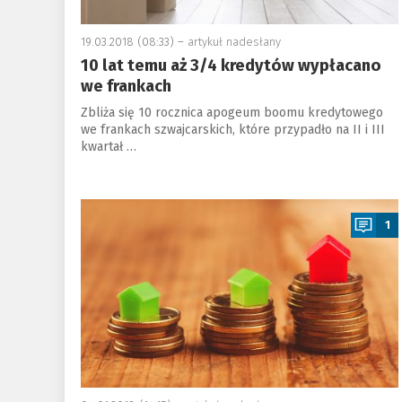
19.03.2018 (08:33) –
artykuł nadesłany
10 lat temu aż 3/4 kredytów wypłacano
we frankach
Zbliża się 10 rocznica apogeum boomu kredytowego
we frankach szwajcarskich, które przypadło na II i III
kwartał …
a
1