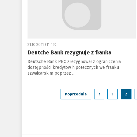
21.10.2011 (11:49)
Deutche Bank rezygnuje z franka
Deutsche Bank PBC zrezygnował z ograniczenia
dostępności kredytów hipotecznych we franku
szwajcarskim poprzez …
Poprzednie
‹
1
2