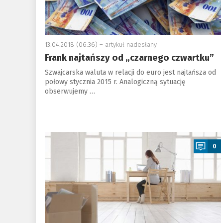
13.04.2018 (06:36) –
artykuł nadesłany
Frank najtańszy od „czarnego czwartku”
Szwajcarska waluta w relacji do euro jest najtańsza od
połowy stycznia 2015 r. Analogiczną sytuację
obserwujemy …
a
0