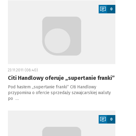
a
0
23.11.2011 (08:40)
Citi Handlowy oferuje „supertanie franki”
Pod hasłem „supertanie franki” Citi Handlowy
przypomina o ofercie sprzedaży szwajcarskiej waluty
po …
a
0