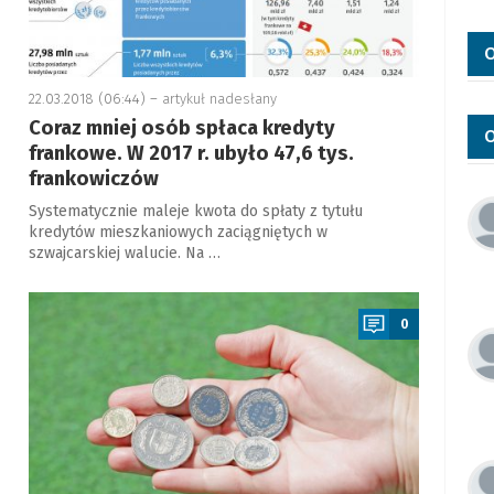
O
22.03.2018 (06:44) –
artykuł nadesłany
Coraz mniej osób spłaca kredyty
O
frankowe. W 2017 r. ubyło 47,6 tys.
frankowiczów
Systematycznie maleje kwota do spłaty z tytułu
kredytów mieszkaniowych zaciągniętych w
szwajcarskiej walucie. Na …
a
0