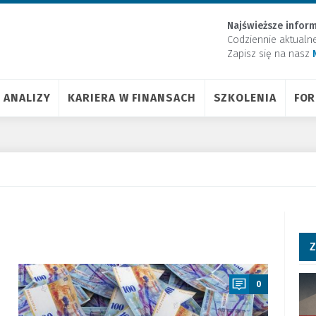
Najświeższe inform
Codziennie aktualn
Zapisz się na nasz
ANALIZY
KARIERA W FINANSACH
SZKOLENIA
FO
Z
a
0