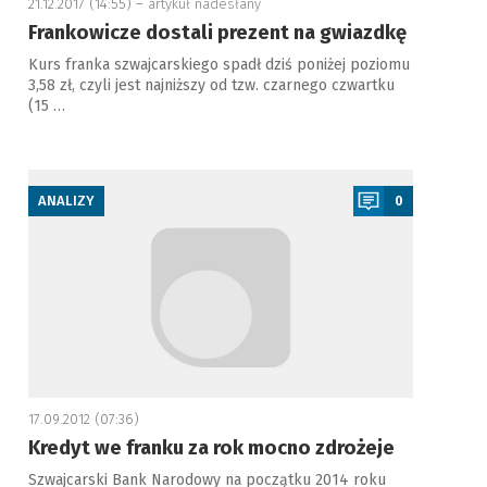
21.12.2017 (14:55) –
artykuł nadesłany
Frankowicze dostali prezent na gwiazdkę
Kurs franka szwajcarskiego spadł dziś poniżej poziomu
3,58 zł, czyli jest najniższy od tzw. czarnego czwartku
(15 …
a
ANALIZY
0
17.09.2012 (07:36)
Kredyt we franku za rok mocno zdrożeje
Szwajcarski Bank Narodowy na początku 2014 roku