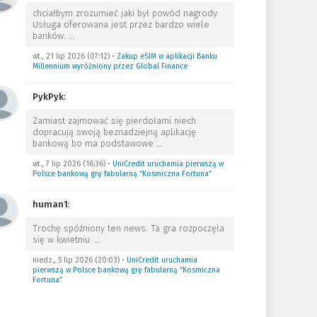
chciałbym zrozumieć jaki był powód nagrody.
Usługa oferowana jest przez bardzo wiele
banków.
…
wt., 21 lip 2026 (07:12)
•
Zakup eSIM w aplikacji Banku
Millennium wyróżniony przez Global Finance
PykPyk
:
Zamiast zajmować się pierdołami niech
dopracują swoją beznadziejną aplikację
bankową bo ma podstawowe
…
wt., 7 lip 2026 (16:36)
•
UniCredit uruchamia pierwszą w
Polsce bankową grę fabularną “Kosmiczna Fortuna”
human1
:
Trochę spóźniony ten news. Ta gra rozpoczęła
się w kwietniu.
…
niedz., 5 lip 2026 (20:03)
•
UniCredit uruchamia
pierwszą w Polsce bankową grę fabularną “Kosmiczna
Fortuna”