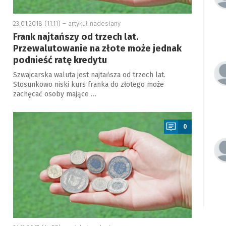
23.01.2018 (11:11) –
artykuł nadesłany
Frank najtańszy od trzech lat.
Przewalutowanie na złote może jednak
podnieść ratę kredytu
Szwajcarska waluta jest najtańsza od trzech lat.
Stosunkowo niski kurs franka do złotego może
zachęcać osoby mające …
a
0