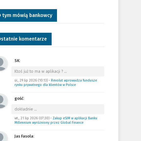
 tym mówią bankowcy
statnie komentarze
SK
:
Ktoś już to ma w aplikacji ?
…
śr., 29 lip 2026 (10:13)
•
Revolut wprowadza fundusze
rynku prywatnego dla klientów w Polsce
gość
:
dokładnie
…
wt., 21 lip 2026 (07:30)
•
Zakup eSIM w aplikacji Banku
Millennium wyróżniony przez Global Finance
Jas Fasola
: