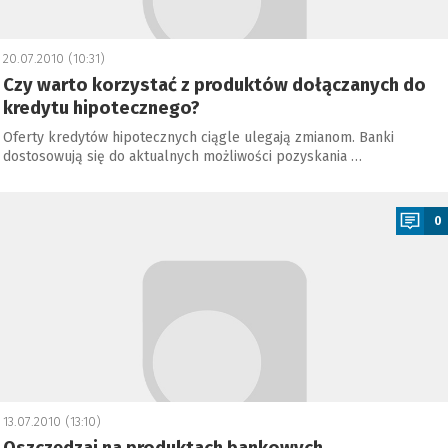
20.07.2010 (10:31)
Czy warto korzystać z produktów dołączanych do
kredytu hipotecznego?
Oferty kredytów hipotecznych ciągle ulegają zmianom. Banki
dostosowują się do aktualnych możliwości pozyskania …
a
0
13.07.2010 (13:10)