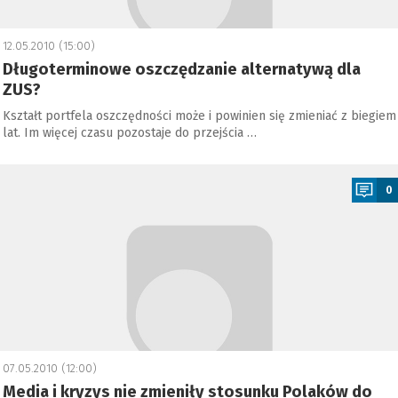
12.05.2010 (15:00)
Długoterminowe oszczędzanie alternatywą dla
ZUS?
Kształt portfela oszczędności może i powinien się zmieniać z biegiem
lat. Im więcej czasu pozostaje do przejścia …
a
0
07.05.2010 (12:00)
Media i kryzys nie zmieniły stosunku Polaków do