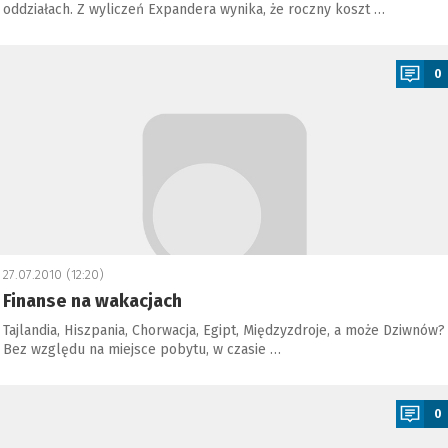
oddziałach. Z wyliczeń Expandera wynika, że roczny koszt …
a
0
27.07.2010 (12:20)
Finanse na wakacjach
Tajlandia, Hiszpania, Chorwacja, Egipt, Międzyzdroje, a może Dziwnów?
Bez względu na miejsce pobytu, w czasie …
a
0