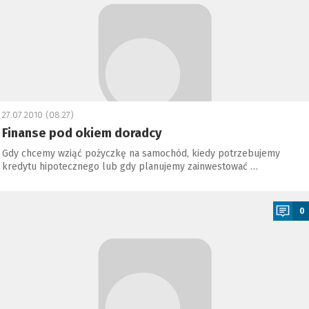
27.07.2010 (08:27)
Finanse pod okiem doradcy
Gdy chcemy wziąć pożyczkę na samochód, kiedy potrzebujemy
kredytu hipotecznego lub gdy planujemy zainwestować …
a
0