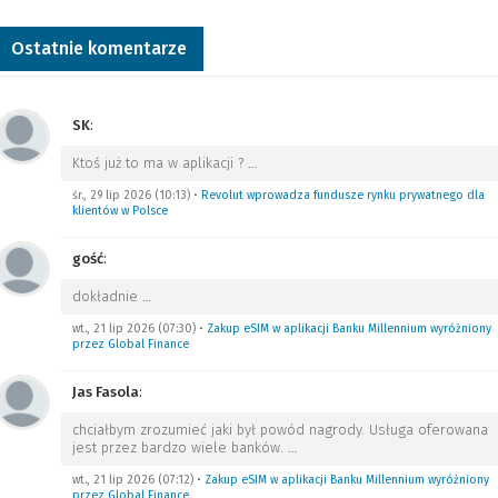
Ostatnie komentarze
SK
:
Ktoś już to ma w aplikacji ?
…
śr., 29 lip 2026 (10:13)
•
Revolut wprowadza fundusze rynku prywatnego dla
klientów w Polsce
gość
:
dokładnie
…
wt., 21 lip 2026 (07:30)
•
Zakup eSIM w aplikacji Banku Millennium wyróżniony
przez Global Finance
Jas Fasola
:
chciałbym zrozumieć jaki był powód nagrody. Usługa oferowana
jest przez bardzo wiele banków.
…
wt., 21 lip 2026 (07:12)
•
Zakup eSIM w aplikacji Banku Millennium wyróżniony
przez Global Finance