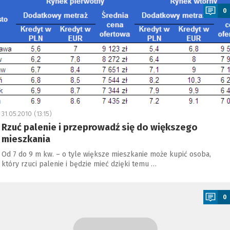
0
31.05.2010 (13:15)
Rzuć palenie i przeprowadź się do większego
mieszkania
Od 7 do 9 m kw. – o tyle większe mieszkanie może kupić osoba,
który rzuci palenie i będzie mieć dzięki temu …
a
0