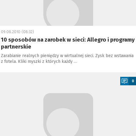
09.08.2010 (08:32)
10 sposobów na zarobek w sieci: Allegro i programy
partnerskie
Zarabianie realnych pieniędzy w wirtualnej sieci. Zysk bez wstawania
z fotela. Kliki myszki z których każdy …
a
0