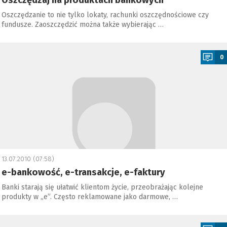
Oszczędzaj na produktach bankowych
Oszczędzanie to nie tylko lokaty, rachunki oszczędnościowe czy
fundusze. Zaoszczędzić można także wybierając …
a
0
13.07.2010 (07:58)
e-bankowość, e-transakcje, e-faktury
Banki starają się ułatwić klientom życie, przeobrażając kolejne
produkty w „e”. Często reklamowane jako darmowe, …
a