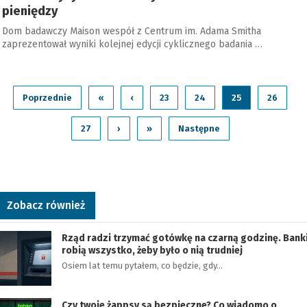
pieniędzy
Dom badawczy Maison wespół z Centrum im. Adama Smitha
zaprezentował wyniki kolejnej edycji cyklicznego badania …
Poprzednie
«
‹
23
24
25
26
27
›
»
Następne
Zobacz również
Rząd radzi trzymać gotówkę na czarną godzinę. Bank
robią wszystko, żeby było o nią trudniej
Osiem lat temu pytałem, co będzie, gdy…
Czy twoje żappsy są bezpieczne? Co wiadomo o