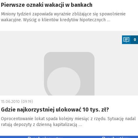
Pierwsze oznaki wakacji w bankach
Miniony tydzień zapowiada wyraźnie zbliżające się spowolnienie
wakacyjne. Wyścig o klientów kredytów hipotecznych …
a
0
15.06.2010 (09:19)
Gdzie najkorzystniej ulokować 10 tys. zł?
Oprocentowanie lokat spada kolejny miesiąc z rzędu. Sytuację nadal
ratują depozyty z dzienną kapitalizacją …
a