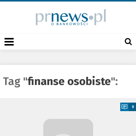
Tag "
finanse osobiste
":
a
0