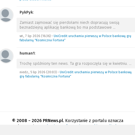
PykPyk
:
Zamiast zajmować się pierdołami niech dopracują swoją
beznadziejną aplikację bankową bo ma podstawowe
…
wt., 7 lip 2026 (16:36)
•
UniCredit uruchamia pierwszą w Polsce bankową grę
fabularną “Kosmiczna Fortuna”
human1
:
Trochę spóźniony ten news. Ta gra rozpoczęła się w kwietniu.
…
niedz., 5 lip 2026 (20:03)
•
UniCredit uruchamia pierwszą w Polsce bankową
grę fabularną “Kosmiczna Fortuna”
© 2008 − 2026 PRNews.pl.
Korzystanie z portalu oznacza
akceptację
regulaminu
.
Informacja o cookies
.
Polityka
prywatności