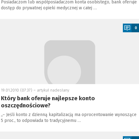
Posiadaczom lub współposiadaczom konta osobistego, bank oferuje
dostęp do prywatnej opieki medycznej w całej …
a
0
19.01.2010 (07:37) –
artykuł nadesłany
Który bank oferuje najlepsze konto
oszczędnościowe?
„– Jeśli konto z dzienną kapitalizacją ma oprocentowanie wynoszące
5 proc., to odpowiada to tradycyjnemu …
a