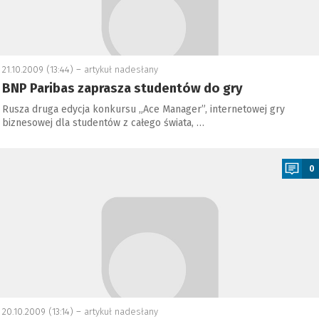
21.10.2009 (13:44) –
artykuł nadesłany
BNP Paribas zaprasza studentów do gry
Rusza druga edycja konkursu „Ace Manager”, internetowej gry
biznesowej dla studentów z całego świata, …
a
0
20.10.2009 (13:14) –
artykuł nadesłany