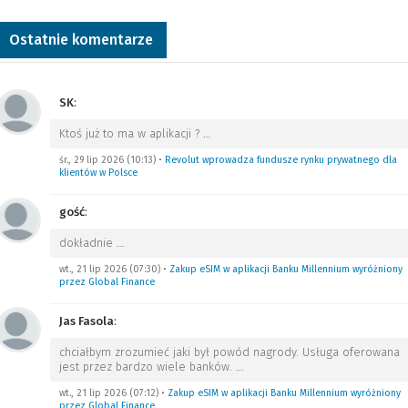
Ostatnie komentarze
SK
:
Ktoś już to ma w aplikacji ?
…
śr., 29 lip 2026 (10:13)
•
Revolut wprowadza fundusze rynku prywatnego dla
klientów w Polsce
gość
:
dokładnie
…
wt., 21 lip 2026 (07:30)
•
Zakup eSIM w aplikacji Banku Millennium wyróżniony
przez Global Finance
Jas Fasola
:
chciałbym zrozumieć jaki był powód nagrody. Usługa oferowana
jest przez bardzo wiele banków.
…
wt., 21 lip 2026 (07:12)
•
Zakup eSIM w aplikacji Banku Millennium wyróżniony
przez Global Finance