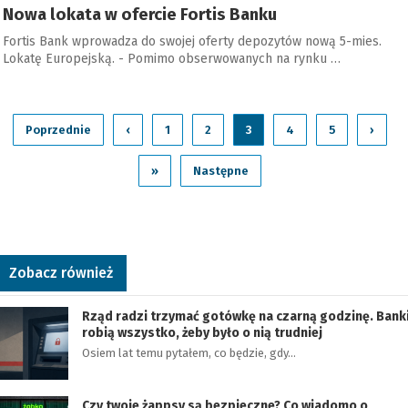
Nowa lokata w ofercie Fortis Banku
Fortis Bank wprowadza do swojej oferty depozytów nową 5-mies.
Lokatę Europejską. - Pomimo obserwowanych na rynku …
Poprzednie
‹
1
2
3
4
5
›
»
Następne
Zobacz również
Rząd radzi trzymać gotówkę na czarną godzinę. Bank
robią wszystko, żeby było o nią trudniej
Osiem lat temu pytałem, co będzie, gdy…
Czy twoje żappsy są bezpieczne? Co wiadomo o