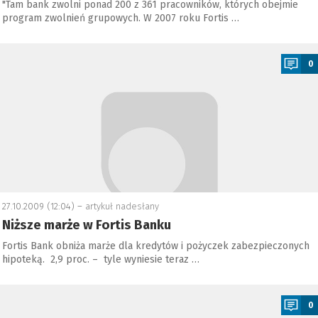
"Tam bank zwolni ponad 200 z 361 pracowników, których obejmie
program zwolnień grupowych. W 2007 roku Fortis …
a
0
27.10.2009 (12:04) –
artykuł nadesłany
Niższe marże w Fortis Banku
Fortis Bank obniża marże dla kredytów i pożyczek zabezpieczonych
hipoteką. 2,9 proc. – tyle wyniesie teraz …
a
0