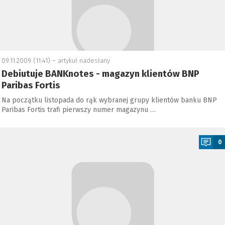
09.11.2009 (11:41) –
artykuł nadesłany
Debiutuje BANKnotes - magazyn klientów BNP
Paribas Fortis
Na początku listopada do rąk wybranej grupy klientów banku BNP
Paribas Fortis trafi pierwszy numer magazynu …
a
0