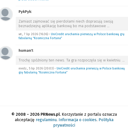
PykPyk
:
Zamiast zajmować się pierdołami niech dopracują swoją
beznadziejną aplikację bankową bo ma podstawowe
…
wt., 7 lip 2026 (16:36)
•
UniCredit uruchamia pierwszą w Polsce bankową grę
fabularną “Kosmiczna Fortuna”
human1
:
Trochę spóźniony ten news. Ta gra rozpoczęła się w kwietniu.
…
niedz., 5 lip 2026 (20:03)
•
UniCredit uruchamia pierwszą w Polsce bankową
grę fabularną “Kosmiczna Fortuna”
© 2008 − 2026 PRNews.pl.
Korzystanie z portalu oznacza
akceptację
regulaminu
.
Informacja o cookies
.
Polityka
prywatności