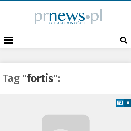
Tag "
fortis
":
a
0