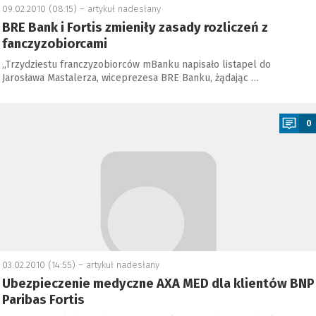
09.02.2010 (08:15) –
artykuł nadesłany
BRE Bank i Fortis zmieniły zasady rozliczeń z
fanczyzobiorcami
„Trzydziestu franczyzobiorców mBanku napisało listapel do
Jarosława Mastalerza, wiceprezesa BRE Banku, żądając …
a
0
03.02.2010 (14:55) –
artykuł nadesłany
Ubezpieczenie medyczne AXA MED dla klientów BNP
Paribas Fortis