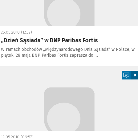
25.05.2010 (12:32)
„Dzień Sąsiada” w BNP Paribas Fortis
W ramach obchodów „Międzynarodowego Dnia Sąsiada” w Polsce, w
piątek, 28 maja BNP Paribas Fortis zaprasza do …
a
0
19.05.2010 (06:57)