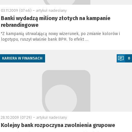
03.11.2009 (07:46) –
artykuł nadesłany
Banki wydadzą miliony złotych na kampanie
rebrandingowe
"Z kampanią utrwalającą nowy wizerunek, po zmianie kolorów i
logotypu, ruszył właśnie bank BPH. To efekt …
a
KARIERA W FINANSACH
0
28.10.2009 (07:29) –
artykuł nadesłany
Kolejny bank rozpoczyna zwolnienia grupowe