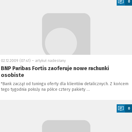
0
02.12.2009 (07:41) –
artykuł nadesłany
BNP Paribas Fortis zaoferuje nowe rachunki
osobiste
"Bank zaczął od tuningu oferty dla klientów detalicznych. Z końcem
tego tygodnia położy na półce cztery pakiety …
a
0