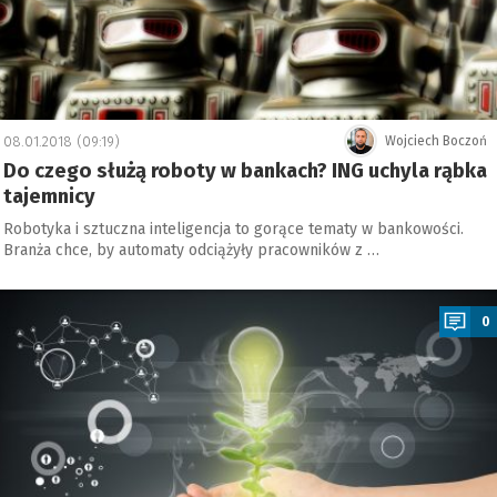
08.01.2018 (09:19)
Wojciech Boczoń
Do czego służą roboty w bankach? ING uchyla rąbka
tajemnicy
Robotyka i sztuczna inteligencja to gorące tematy w bankowości.
Branża chce, by automaty odciążyły pracowników z …
a
0