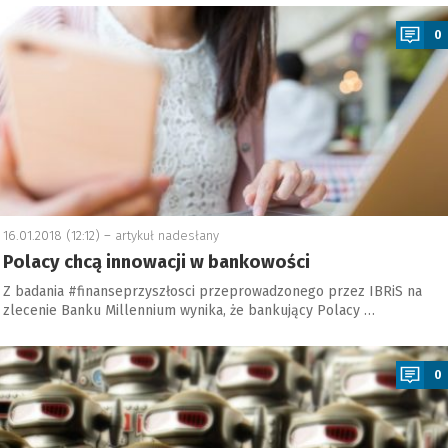
a
0
16.01.2018 (12:12) –
artykuł nadesłany
Polacy chcą innowacji w bankowości
Z badania #finanseprzyszłosci przeprowadzonego przez IBRiS na
zlecenie Banku Millennium wynika, że bankujący Polacy …
a
0