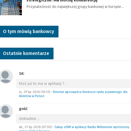
strategiczne. Ma mocną konkurencję
Przynależność do największej grupy bankowej w Europie…
O tym mówią bankowcy
Ostatnie komentarze
SK
:
Ktoś już to ma w aplikacji ?
…
śr., 29 lip 2026 (10:13)
•
Revolut wprowadza fundusze rynku prywatnego dla
klientów w Polsce
gość
:
dokładnie
…
wt., 21 lip 2026 (07:30)
•
Zakup eSIM w aplikacji Banku Millennium wyróżniony