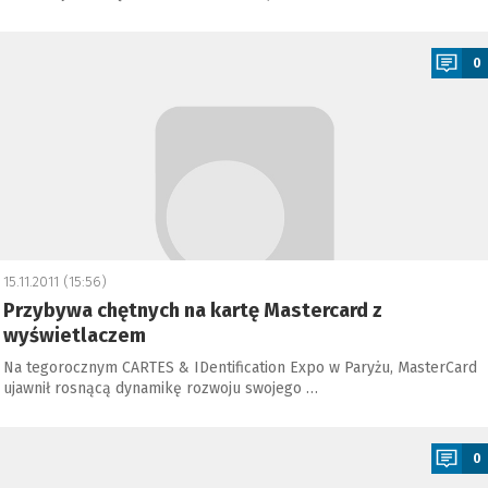
a
0
15.11.2011 (15:56)
Przybywa chętnych na kartę Mastercard z
wyświetlaczem
Na tegorocznym CARTES & IDentification Expo w Paryżu, MasterCard
ujawnił rosnącą dynamikę rozwoju swojego …
a
0