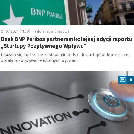
01.07.2021 (11:30) –
informacja prasowa
Bank BNP Paribas partnerem kolejnej edycji raportu
„Startupy Pozytywnego Wpływu"
Ukazało się już trzecie zestawienie polskich startupów, które za cel
obrały rozwiązywanie istotnych wyzwań …
a
0