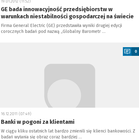
19.01.2012 (11:52)
GE bada innowacyjność przedsiębiorstw w
warunkach niestabilności gospodarczej na świecie
Firma General Electric (GE) przedstawiła wyniki drugiej edycji
corocznych badań pod nazwą „Globalny Barometr …
a
0
16.12.2011 (07:49)
Banki w pogoni za klientami
W ciągu kliku ostatnich lat bardzo zmienili się klienci bankowości. Z
badań wyłania się obraz coraz bardziej …