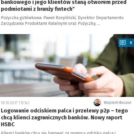
bankowego i jego klientów staną otworem przed
podmiotami z branży fintech"
Pożyczka gotówkowa: Paweł Rzepliński, Dyrektor Departamentu
Zarządzania Produktami Ratalnymi oraz Pożyczką …
a
0
18.10.2017 (13:14)
Wojciech Boczoń
Logowanie odciskiem palca i przelewy p2p – tego
chcą klienci zagranicznych banków. Nowy raport
HSBC
Klienci banków chcą się logować za pomocą odcisku palca i