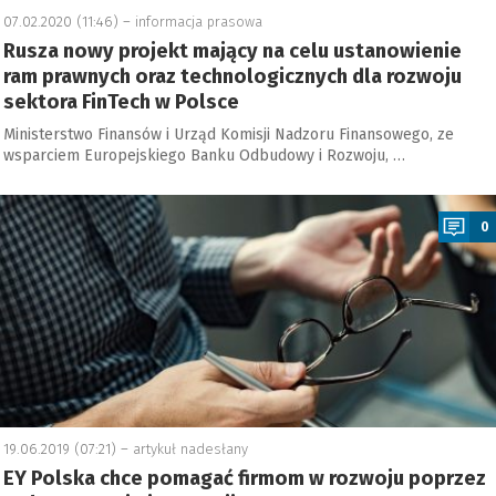
07.02.2020 (11:46) –
informacja prasowa
Rusza nowy projekt mający na celu ustanowienie
ram prawnych oraz technologicznych dla rozwoju
sektora FinTech w Polsce
Ministerstwo Finansów i Urząd Komisji Nadzoru Finansowego, ze
wsparciem Europejskiego Banku Odbudowy i Rozwoju, …
a
0
19.06.2019 (07:21) –
artykuł nadesłany
EY Polska chce pomagać firmom w rozwoju poprzez