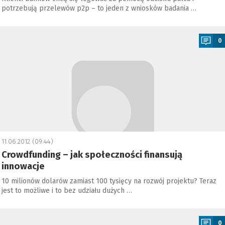
potrzebują przelewów p2p – to jeden z wniosków badania …
a
0
11.06.2012 (09:44)
Crowdfunding – jak społeczności finansują
innowacje
10 milionów dolarów zamiast 100 tysięcy na rozwój projektu? Teraz
jest to możliwe i to bez udziału dużych …
a
0