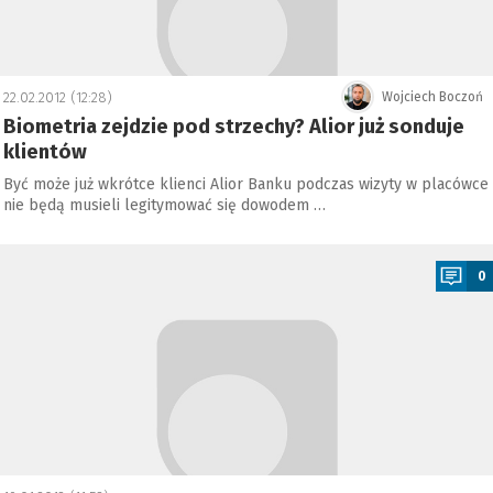
22.02.2012 (12:28)
Wojciech Boczoń
Biometria zejdzie pod strzechy? Alior już sonduje
klientów
Być może już wkrótce klienci Alior Banku podczas wizyty w placówce
nie będą musieli legitymować się dowodem …
a
0