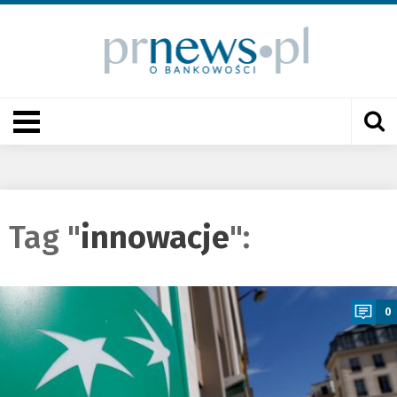
Tag "
innowacje
":
a
0