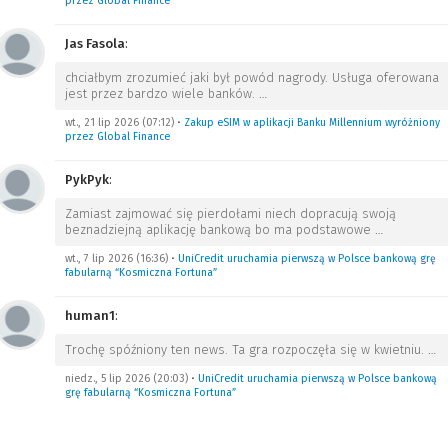
przez Global Finance
Jas Fasola
:
chciałbym zrozumieć jaki był powód nagrody. Usługa oferowana
jest przez bardzo wiele banków.
…
wt., 21 lip 2026 (07:12)
•
Zakup eSIM w aplikacji Banku Millennium wyróżniony
przez Global Finance
PykPyk
:
Zamiast zajmować się pierdołami niech dopracują swoją
beznadziejną aplikację bankową bo ma podstawowe
…
wt., 7 lip 2026 (16:36)
•
UniCredit uruchamia pierwszą w Polsce bankową grę
fabularną “Kosmiczna Fortuna”
human1
:
Trochę spóźniony ten news. Ta gra rozpoczęła się w kwietniu.
…
niedz., 5 lip 2026 (20:03)
•
UniCredit uruchamia pierwszą w Polsce bankową
grę fabularną “Kosmiczna Fortuna”