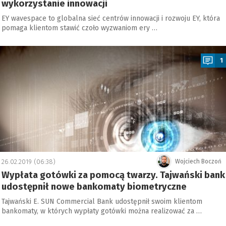
wykorzystanie innowacji
EY wavespace to globalna sieć centrów innowacji i rozwoju EY, która
pomaga klientom stawić czoło wyzwaniom ery …
a
1
26.02.2019 (06:38)
Wojciech Boczoń
Wypłata gotówki za pomocą twarzy. Tajwański bank
udostępnił nowe bankomaty biometryczne
Tajwański E. SUN Commercial Bank udostępnił swoim klientom
bankomaty, w których wypłaty gotówki można realizować za …