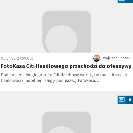
05.04.2012 (09:00)
Wojciech Boczoń
FotoKasa Citi Handlowego przechodzi do ofensywy
Pod koniec ubiegłego roku Citi Handlowy wdrożył w ramach swojej
bankowości mobilnej usługę pod nazwą FotoKasa. …
a
0