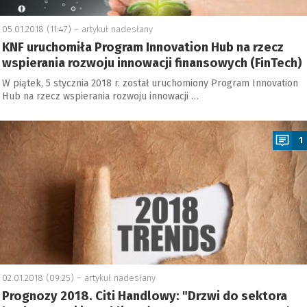
05.01.2018 (11:47) –
artykuł nadesłany
KNF uruchomiła Program Innovation Hub na rzecz
wspierania rozwoju innowacji finansowych (FinTech)
W piątek, 5 stycznia 2018 r. został uruchomiony Program Innovation
Hub na rzecz wspierania rozwoju innowacji …
a
1
02.01.2018 (09:25) –
artykuł nadesłany
Prognozy 2018. Citi Handlowy: "Drzwi do sektora