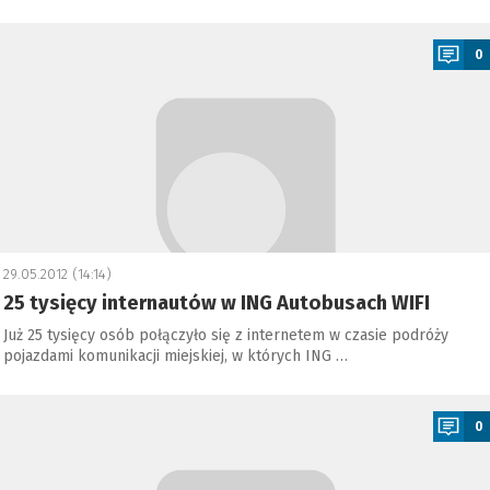
a
0
29.05.2012 (14:14)
25 tysięcy internautów w ING Autobusach WIFI
Już 25 tysięcy osób połączyło się z internetem w czasie podróży
pojazdami komunikacji miejskiej, w których ING …
a
0