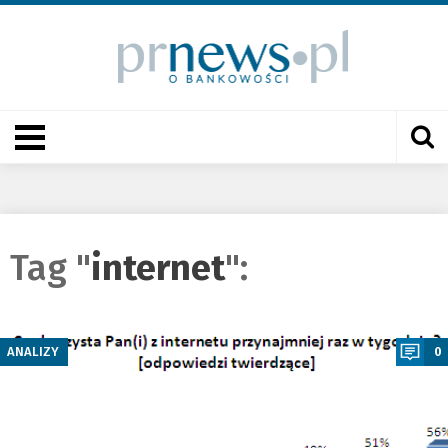
Tag "
internet
":
a
ANALIZY
0