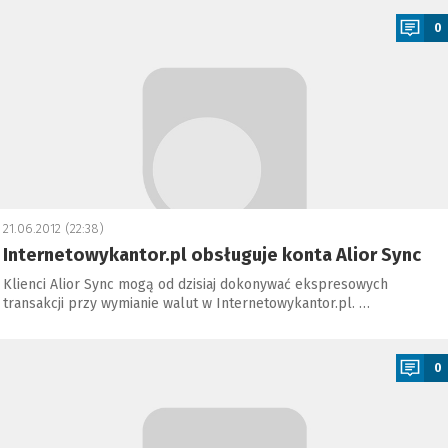
0
21.06.2012 (22:38)
Internetowykantor.pl obsługuje konta Alior Sync
Klienci Alior Sync mogą od dzisiaj dokonywać ekspresowych
transakcji przy wymianie walut w Internetowykantor.pl. …
a
0