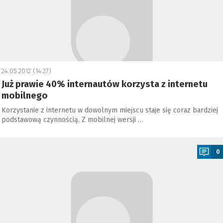
24.05.2012 (14:27)
Już prawie 40% internautów korzysta z internetu
mobilnego
Korzystanie z internetu w dowolnym miejscu staje się coraz bardziej
podstawową czynnością. Z mobilnej wersji …
a
0