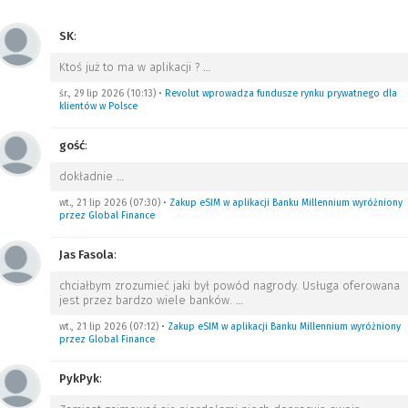
SK
:
Ktoś już to ma w aplikacji ?
…
śr., 29 lip 2026 (10:13)
•
Revolut wprowadza fundusze rynku prywatnego dla
klientów w Polsce
gość
:
dokładnie
…
wt., 21 lip 2026 (07:30)
•
Zakup eSIM w aplikacji Banku Millennium wyróżniony
przez Global Finance
Jas Fasola
:
chciałbym zrozumieć jaki był powód nagrody. Usługa oferowana
jest przez bardzo wiele banków.
…
wt., 21 lip 2026 (07:12)
•
Zakup eSIM w aplikacji Banku Millennium wyróżniony
przez Global Finance
PykPyk
: