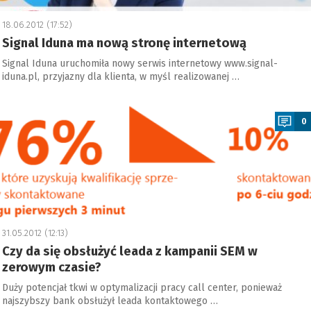
18.06.2012 (17:52)
Signal Iduna ma nową stronę internetową
Signal Iduna uruchomiła nowy serwis internetowy www.signal-
iduna.pl, przyjazny dla klienta, w myśl realizowanej …
a
0
31.05.2012 (12:13)
Czy da się obsłużyć leada z kampanii SEM w
zerowym czasie?
Duży potencjał tkwi w optymalizacji pracy call center, ponieważ
najszybszy bank obsłużył leada kontaktowego …