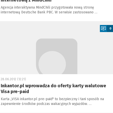
internetową z MindChili
Agencja interaktywna MindChili przygotowała nową stronę
internetową Deutsche Bank PBC. W serwisie zastosowano …
a
0
28.06.2012 (12:21)
Inkantor.pl wprowadza do oferty karty walutowe
Visa pre-paid
Karta „VISA inkantor.pl pre-paid" to bezpieczny i tani sposób na
zapewnienie środków podczas wakacyjnych wyjazdów. …
a