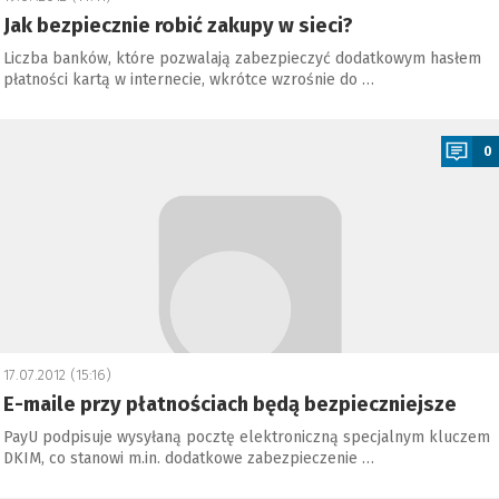
Jak bezpiecznie robić zakupy w sieci?
Liczba banków, które pozwalają zabezpieczyć dodatkowym hasłem
płatności kartą w internecie, wkrótce wzrośnie do …
a
0
17.07.2012 (15:16)
E-maile przy płatnościach będą bezpieczniejsze
PayU podpisuje wysyłaną pocztę elektroniczną specjalnym kluczem
DKIM, co stanowi m.in. dodatkowe zabezpieczenie …
a