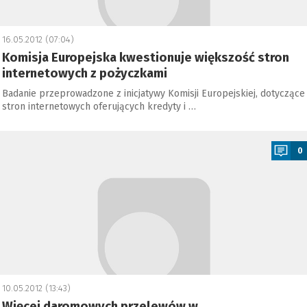
16.05.2012 (07:04)
Komisja Europejska kwestionuje większość stron
internetowych z pożyczkami
Badanie przeprowadzone z inicjatywy Komisji Europejskiej, dotyczące
stron internetowych oferujących kredyty i …
a
0
10.05.2012 (13:43)
Więcej daromowych przelewów w