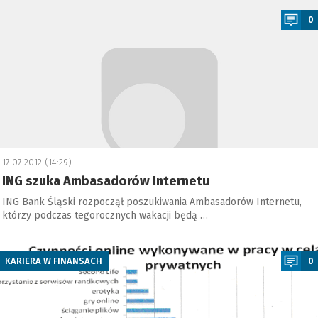
0
17.07.2012 (14:29)
ING szuka Ambasadorów Internetu
ING Bank Śląski rozpoczął poszukiwania Ambasadorów Internetu,
którzy podczas tegorocznych wakacji będą …
a
KARIERA W FINANSACH
0