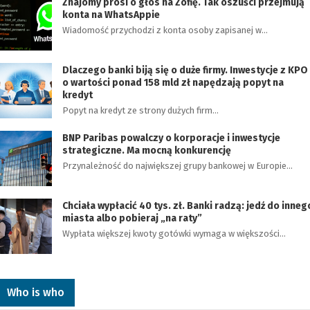
Znajomy prosi o głos na Zofię. Tak oszuści przejmują
konta na WhatsAppie
Wiadomość przychodzi z konta osoby zapisanej w…
Dlaczego banki biją się o duże firmy. Inwestycje z KPO
o wartości ponad 158 mld zł napędzają popyt na
kredyt
Popyt na kredyt ze strony dużych firm…
BNP Paribas powalczy o korporacje i inwestycje
strategiczne. Ma mocną konkurencję
Przynależność do największej grupy bankowej w Europie…
Chciała wypłacić 40 tys. zł. Banki radzą: jedź do inneg
miasta albo pobieraj „na raty”
Wypłata większej kwoty gotówki wymaga w większości…
Who is who