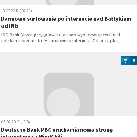
10.07.2012 (07:29)
Darmowe surfowanie po internecie nad Bałtykiem
od ING
ING Bank Śląski przygotował dla osób wypoczywających nad
polskim morzem strefy darmowego internetu. Od początku …
a
0
05.07.2012 (12:34)
Deutsche Bank PBC uruchamia nowa stronę