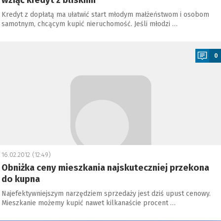
wziąć kredyt z bliskimi
Kredyt z dopłatą ma ułatwić start młodym małżeństwom i osobom
samotnym, chcącym kupić nieruchomość. Jeśli młodzi …
a
0
16.02.2012 (12:49)
Obniżka ceny mieszkania najskuteczniej przekona
do kupna
Najefektywniejszym narzędziem sprzedaży jest dziś upust cenowy.
Mieszkanie możemy kupić nawet kilkanaście procent …
a