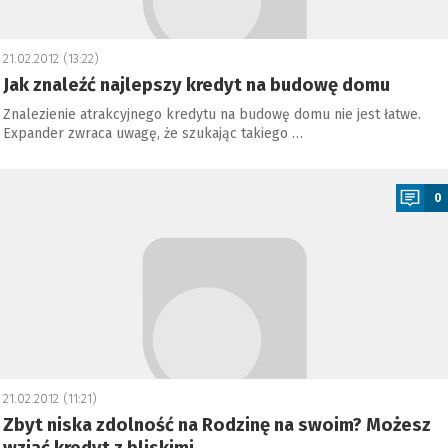
21.02.2012 (13:22)
Jak znaleźć najlepszy kredyt na budowę domu
Znalezienie atrakcyjnego kredytu na budowę domu nie jest łatwe.
Expander zwraca uwagę, że szukając takiego …
a
0
21.02.2012 (11:21)
Zbyt niska zdolność na Rodzinę na swoim? Możesz