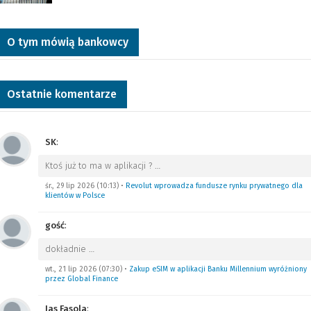
O tym mówią bankowcy
Ostatnie komentarze
SK
:
Ktoś już to ma w aplikacji ?
…
śr., 29 lip 2026 (10:13)
•
Revolut wprowadza fundusze rynku prywatnego dla
klientów w Polsce
gość
:
dokładnie
…
wt., 21 lip 2026 (07:30)
•
Zakup eSIM w aplikacji Banku Millennium wyróżniony
przez Global Finance
Jas Fasola
: