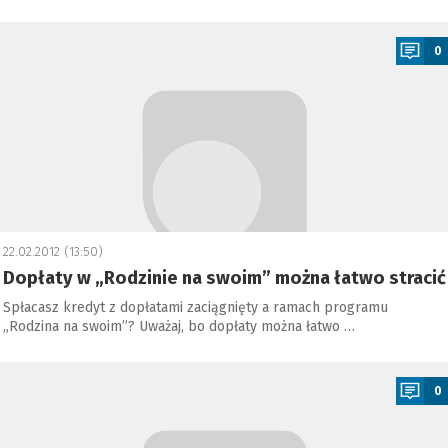
a
0
22.02.2012 (13:50)
Dopłaty w „Rodzinie na swoim” można łatwo stracić
Spłacasz kredyt z dopłatami zaciągnięty a ramach programu
„Rodzina na swoim”? Uważaj, bo dopłaty można łatwo …
a
0