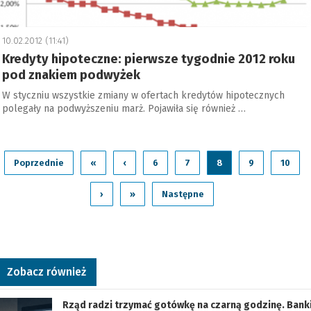
10.02.2012 (11:41)
Kredyty hipoteczne: pierwsze tygodnie 2012 roku
pod znakiem podwyżek
W styczniu wszystkie zmiany w ofertach kredytów hipotecznych
polegały na podwyższeniu marż. Pojawiła się również …
Poprzednie
«
‹
6
7
8
9
10
›
»
Następne
Zobacz również
Rząd radzi trzymać gotówkę na czarną godzinę. Bank