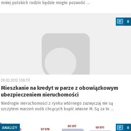
mniej polskich rodzin będzie mogło pozwolić …
a
0
29.02.2012 (08:11)
Mieszkanie na kredyt w parze z obowiązkowym
ubezpieczeniem nieruchomości
Niedrogie nieruchomości z rynku wtórnego zazwyczaj nie są
szczytem marzeń osób chcących kupić własne M. Są za to …
a
ANALIZY
0