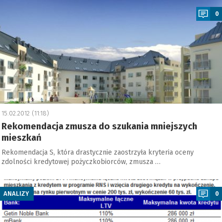
0
15.02.2012 (11:18)
Rekomendacja zmusza do szukania mniejszych
mieszkań
Rekomendacja S, która drastycznie zaostrzyła kryteria oceny
zdolności kredytowej pożyczkobiorców, zmusza …
a
ANALIZY
0