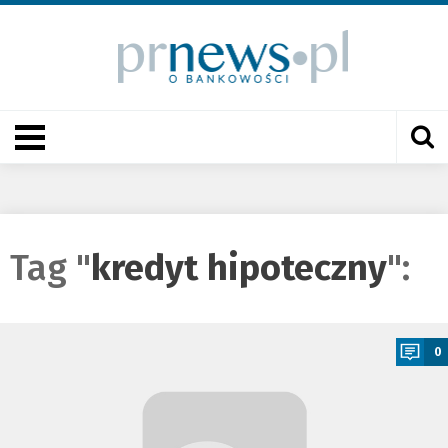
Tag "
kredyt hipoteczny
":
a
0