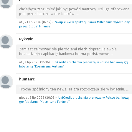
chciałbym zrozumieć jaki był powód nagrody. Usługa oferowana
jest przez bardzo wiele banków.
…
wt., 21 lip 2026 (07:12)
•
Zakup eSIM w aplikacji Banku Millennium wyróżniony
przez Global Finance
PykPyk
:
Zamiast zajmować się pierdołami niech dopracują swoją
beznadziejną aplikację bankową bo ma podstawowe
…
wt., 7 lip 2026 (16:36)
•
UniCredit uruchamia pierwszą w Polsce bankową grę
fabularną “Kosmiczna Fortuna”
human1
:
Trochę spóźniony ten news. Ta gra rozpoczęła się w kwietniu.
…
niedz., 5 lip 2026 (20:03)
•
UniCredit uruchamia pierwszą w Polsce bankową
grę fabularną “Kosmiczna Fortuna”