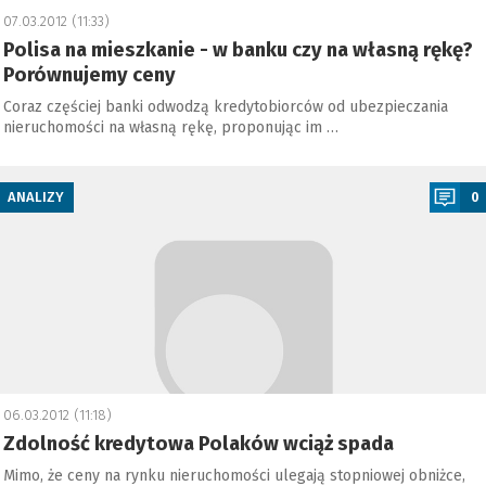
07.03.2012 (11:33)
Polisa na mieszkanie - w banku czy na własną rękę?
Porównujemy ceny
Coraz częściej banki odwodzą kredytobiorców od ubezpieczania
nieruchomości na własną rękę, proponując im …
a
ANALIZY
0
06.03.2012 (11:18)
Zdolność kredytowa Polaków wciąż spada
Mimo, że ceny na rynku nieruchomości ulegają stopniowej obniżce,