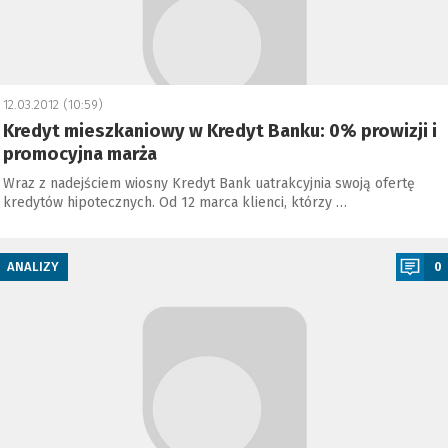
12.03.2012 (10:59)
Kredyt mieszkaniowy w Kredyt Banku: 0% prowizji i
promocyjna marża
Wraz z nadejściem wiosny Kredyt Bank uatrakcyjnia swoją ofertę
kredytów hipotecznych. Od 12 marca klienci, którzy …
a
ANALIZY
0