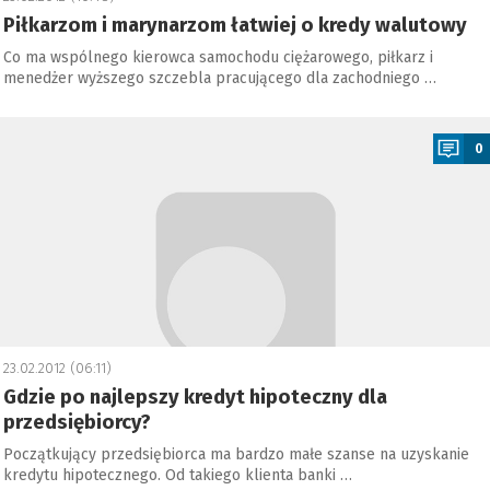
Piłkarzom i marynarzom łatwiej o kredy walutowy
Co ma wspólnego kierowca samochodu ciężarowego, piłkarz i
menedżer wyższego szczebla pracującego dla zachodniego …
a
0
23.02.2012 (06:11)
Gdzie po najlepszy kredyt hipoteczny dla
przedsiębiorcy?
Początkujący przedsiębiorca ma bardzo małe szanse na uzyskanie
kredytu hipotecznego. Od takiego klienta banki …