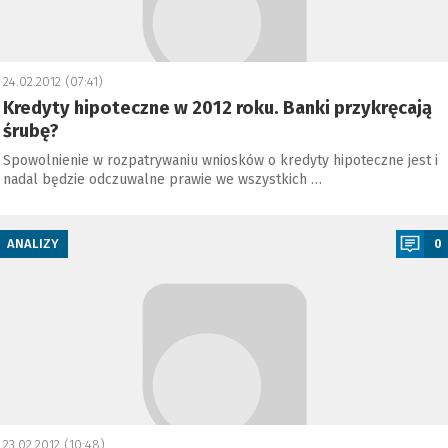
24.02.2012 (07:41)
Kredyty hipoteczne w 2012 roku. Banki przykręcają
śrubę?
Spowolnienie w rozpatrywaniu wniosków o kredyty hipoteczne jest i
nadal będzie odczuwalne prawie we wszystkich …
a
ANALIZY
0
23.02.2012 (10:48)