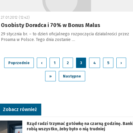
27.01.2012 (12:42)
Osobisty Doradca i 70% w Bonus Malus
29 stycznia br. – to dzień oficjalnego rozpoczęcia działalności przez
Proama w Polsce. Tego dnia zostanie …
Poprzednie
‹
1
2
3
4
5
›
»
Następne
Zobacz również
Rząd radzi trzymać gotówkę na czarną godzinę. Bank
robią wszystko, żeby było o nią trudniej