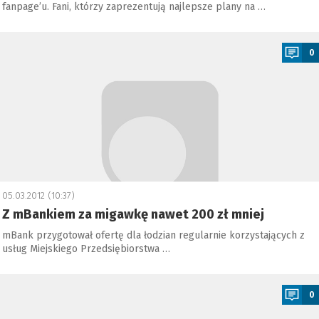
fanpage’u. Fani, którzy zaprezentują najlepsze plany na …
a
0
05.03.2012 (10:37)
Z mBankiem za migawkę nawet 200 zł mniej
mBank przygotował ofertę dla łodzian regularnie korzystających z
usług Miejskiego Przedsiębiorstwa …
a
0