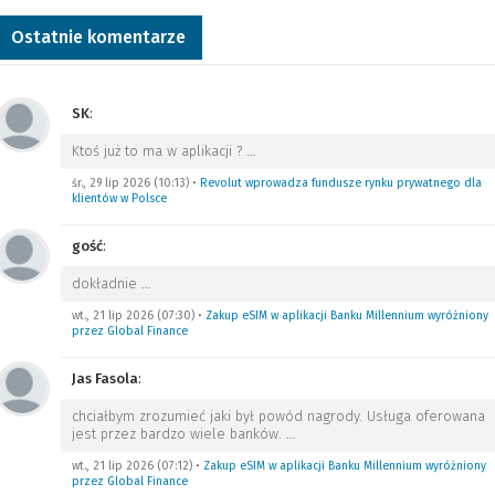
Ostatnie komentarze
SK
:
Ktoś już to ma w aplikacji ?
…
śr., 29 lip 2026 (10:13)
•
Revolut wprowadza fundusze rynku prywatnego dla
klientów w Polsce
gość
:
dokładnie
…
wt., 21 lip 2026 (07:30)
•
Zakup eSIM w aplikacji Banku Millennium wyróżniony
przez Global Finance
Jas Fasola
:
chciałbym zrozumieć jaki był powód nagrody. Usługa oferowana
jest przez bardzo wiele banków.
…
wt., 21 lip 2026 (07:12)
•
Zakup eSIM w aplikacji Banku Millennium wyróżniony
przez Global Finance