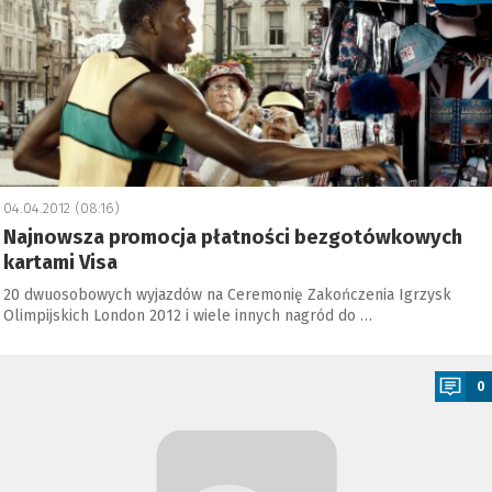
04.04.2012 (08:16)
Najnowsza promocja płatności bezgotówkowych
kartami Visa
20 dwuosobowych wyjazdów na Ceremonię Zakończenia Igrzysk
Olimpijskich London 2012 i wiele innych nagród do …
a
0