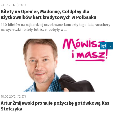
23.05.2012 (21:01)
Bilety na Open’er, Madonnę, Coldplay dla
użytkowników kart kredytowych w Polbanku
140 biletów na najbardziej oczekiwane koncerty tego lata, vouchery
na wycieczki i bilety lotnicze, pobyty w …
a
0
10.05.2012 (12:57)
Artur Żmijewski promuje pożyczkę gotówkową Kas
Stefczyka