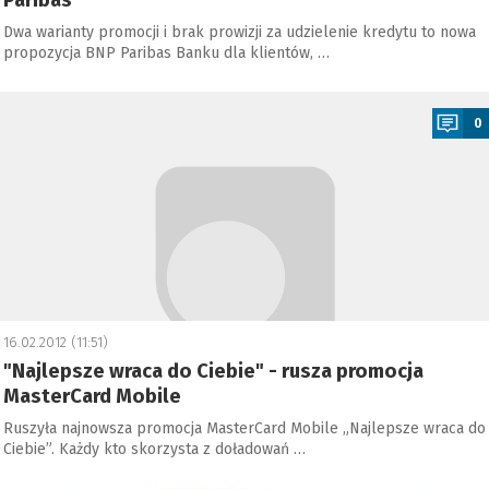
Paribas
Dwa warianty promocji i brak prowizji za udzielenie kredytu to nowa
propozycja BNP Paribas Banku dla klientów, …
a
0
16.02.2012 (11:51)
"Najlepsze wraca do Ciebie" - rusza promocja
MasterCard Mobile
Ruszyła najnowsza promocja MasterCard Mobile „Najlepsze wraca do
Ciebie”. Każdy kto skorzysta z doładowań …
a