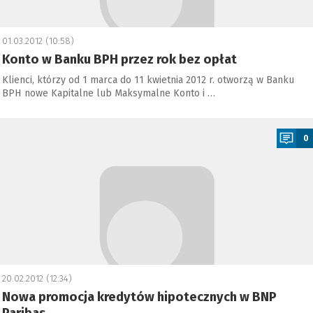
01.03.2012 (10:58)
Konto w Banku BPH przez rok bez opłat
Klienci, którzy od 1 marca do 11 kwietnia 2012 r. otworzą w Banku
BPH nowe Kapitalne lub Maksymalne Konto i …
a
0
20.02.2012 (12:34)
Nowa promocja kredytów hipotecznych w BNP