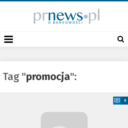
Tag "
promocja
":
a
0