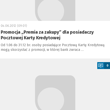
04.06.2012 (09:01)
Promocja „Premia za zakupy” dla posiadaczy
Pocztowej Karty Kredytowej
Od 1.06 do 31.12 br. osoby posiadające Pocztową Kartę Kredytową
mogą skorzystać z promocji, w której bank zwraca …
a
0