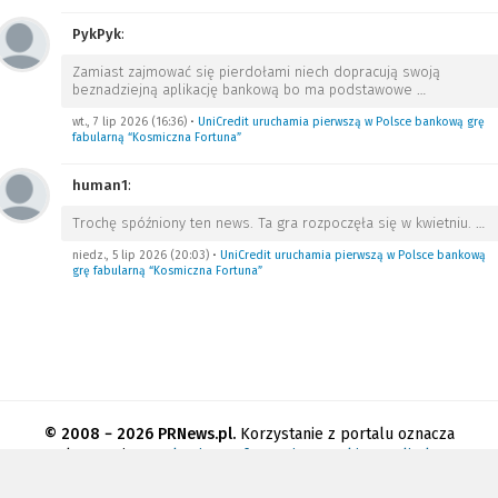
PykPyk
:
Zamiast zajmować się pierdołami niech dopracują swoją
beznadziejną aplikację bankową bo ma podstawowe
…
wt., 7 lip 2026 (16:36)
•
UniCredit uruchamia pierwszą w Polsce bankową grę
fabularną “Kosmiczna Fortuna”
human1
:
Trochę spóźniony ten news. Ta gra rozpoczęła się w kwietniu.
…
niedz., 5 lip 2026 (20:03)
•
UniCredit uruchamia pierwszą w Polsce bankową
grę fabularną “Kosmiczna Fortuna”
© 2008 − 2026 PRNews.pl.
Korzystanie z portalu oznacza
akceptację
regulaminu
.
Informacja o cookies
.
Polityka
prywatności