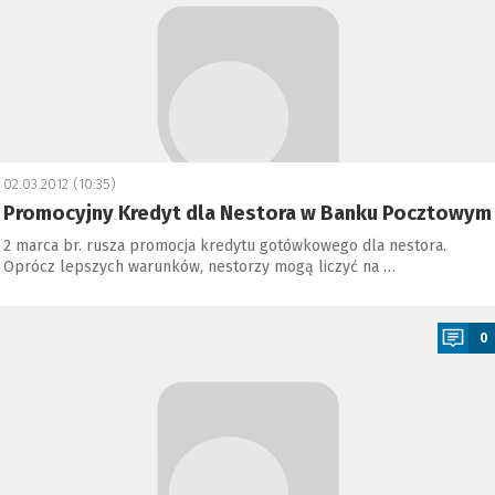
02.03.2012 (10:35)
Promocyjny Kredyt dla Nestora w Banku Pocztowym
2 marca br. rusza promocja kredytu gotówkowego dla nestora.
Oprócz lepszych warunków, nestorzy mogą liczyć na …
a
0