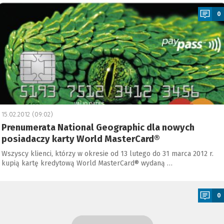
0
15.02.2012 (09:02)
Prenumerata National Geographic dla nowych
posiadaczy karty World MasterCard®
Wszyscy klienci, którzy w okresie od 13 lutego do 31 marca 2012 r.
kupią kartę kredytową World MasterCard® wydaną …
a
0