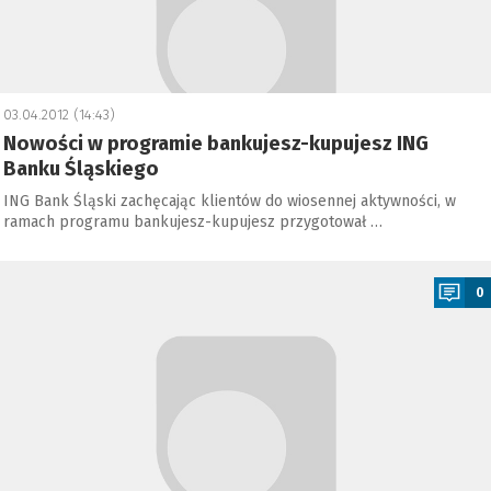
03.04.2012 (14:43)
Nowości w programie bankujesz-kupujesz ING
Banku Śląskiego
ING Bank Śląski zachęcając klientów do wiosennej aktywności, w
ramach programu bankujesz-kupujesz przygotował …
a
0