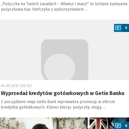
„Pożyczka na Twoich zasadach - Mówisz i masz!” to kolejna kampania
pożyczkowa Kas Stefczyka z wykorzystaniem …
a
0
04.05.2012 (08:53)
Wyprzedaż kredytów gotówkowych w Getin Banku
Z początkiem maja Getin Bank wprowadza promocję w ofercie
kredytów gotówkowych. Klienci biorąc pożyczkę mogą …
a
0