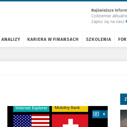
Najświeższe inform
Codziennie aktualn
Zapisz się na nasz
ANALIZY
KARIERA W FINANSACH
SZKOLENIA
FO
Z
a
0