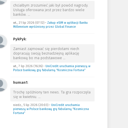
chciałbym zrozumieć jaki był powód nagrody.
Usługa oferowana jest przez bardzo wiele
banków.
…
wt., 21 lip 2026 (07:12)
•
Zakup eSIM w aplikacji Banku
Millennium wyróżniony przez Global Finance
PykPyk
:
Zamiast zajmować się pierdołami niech
dopracują swoją beznadziejną aplikację
bankową bo ma podstawowe
…
wt., 7 lip 2026 (16:36)
•
UniCredit uruchamia pierwszą w
Polsce bankową grę fabularną “Kosmiczna Fortuna”
human1
:
Trochę spóźniony ten news. Ta gra rozpoczęła
się w kwietniu.
…
niedz., 5 lip 2026 (20:03)
•
UniCredit uruchamia
pierwszą w Polsce bankową grę fabularną “Kosmiczna
Fortuna”