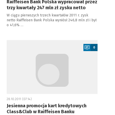
Raiffeisen Bank Polska wypracował przez
trzy kwartały 247 mln zł zysku netto
W ciągu pierwszych trzech kwartałów 2011 r. zysk
netto Raiffeisen Bank Polska wyniósł 246,8 mln zł i był
o 41,6% …
a
0
28.10.2011 (07:14)
Jesienna promocja kart kredytowych
Class&Club w Raiffeisen Banku