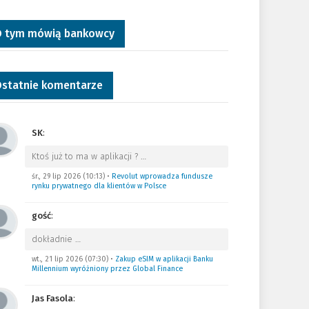
 tym mówią bankowcy
statnie komentarze
SK
:
Ktoś już to ma w aplikacji ?
…
śr., 29 lip 2026 (10:13)
•
Revolut wprowadza fundusze
rynku prywatnego dla klientów w Polsce
gość
:
dokładnie
…
wt., 21 lip 2026 (07:30)
•
Zakup eSIM w aplikacji Banku
Millennium wyróżniony przez Global Finance
Jas Fasola
: