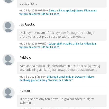
dokładnie
…
wt., 21 lip 2026 (07:30)
•
Zakup eSIM w aplikacji Banku Millennium
wyróżniony przez Global Finance
Jas Fasola
:
chciałbym zrozumieć jaki był powód nagrody. Usługa
oferowana jest przez bardzo wiele banków.
…
wt., 21 lip 2026 (07:12)
•
Zakup eSIM w aplikacji Banku Millennium
wyróżniony przez Global Finance
PykPyk
:
Zamiast zajmować się pierdołami niech dopracują swoją
beznadziejną aplikację bankową bo ma podstawowe
…
wt., 7 lip 2026 (16:36)
•
UniCredit uruchamia pierwszą w Polsce
bankową grę fabularną “Kosmiczna Fortuna”
human1
:
Trochę spóźniony ten news. Ta gra rozpoczęła się w
kwietniu.
…