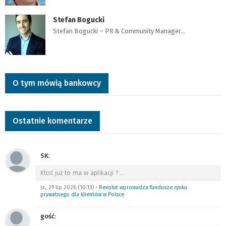
Stefan Bogucki
Stefan Bogucki – PR & Community Manager…
O tym mówią bankowcy
Ostatnie komentarze
SK
:
Ktoś już to ma w aplikacji ?
…
śr., 29 lip 2026 (10:13)
•
Revolut wprowadza fundusze rynku
prywatnego dla klientów w Polsce
gość
: