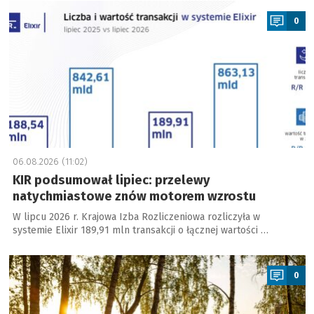
a
0
06.08.2026 (11:02)
KIR podsumował lipiec: przelewy
natychmiastowe znów motorem wzrostu
W lipcu 2026 r. Krajowa Izba Rozliczeniowa rozliczyła w
systemie Elixir 189,91 mln transakcji o łącznej wartości …
a
0