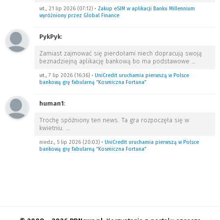
wt., 21 lip 2026 (07:12)
•
Zakup eSIM w aplikacji Banku Millennium
wyróżniony przez Global Finance
PykPyk
:
Zamiast zajmować się pierdołami niech dopracują swoją
beznadziejną aplikację bankową bo ma podstawowe
…
wt., 7 lip 2026 (16:36)
•
UniCredit uruchamia pierwszą w Polsce
bankową grę fabularną “Kosmiczna Fortuna”
human1
:
Trochę spóźniony ten news. Ta gra rozpoczęła się w
kwietniu.
…
niedz., 5 lip 2026 (20:03)
•
UniCredit uruchamia pierwszą w Polsce
bankową grę fabularną “Kosmiczna Fortuna”