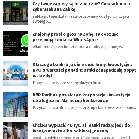
Czy twoje żappsy są bezpieczne? Co wiadomo o
cyberataku na Żabkę
Żabka potwierdziła nieautoryzowany dostęp do części
swojego…
Znajomy prosi o głos na Zofię. Tak oszuści
przejmują konta na WhatsAppie
Wiadomość przychodzi z konta osoby zapisanej w…
Dlaczego banki biją się o duże firmy. Inwestycje z
KPO o wartości ponad 158 mld zł napędzają popyt
na kredyt
Popyt na kredyt ze strony dużych firm…
BNP Paribas powalczy o korporacje i inwestycje
strategiczne. Ma mocną konkurencję
Przynależność do największej grupy bankowej w Europie…
Chciała wypłacić 40 tys. zł. Banki radzą: jedź do
innego miasta albo pobieraj „na raty”
Wypłata większej kwoty gotówki wymaga w większości…