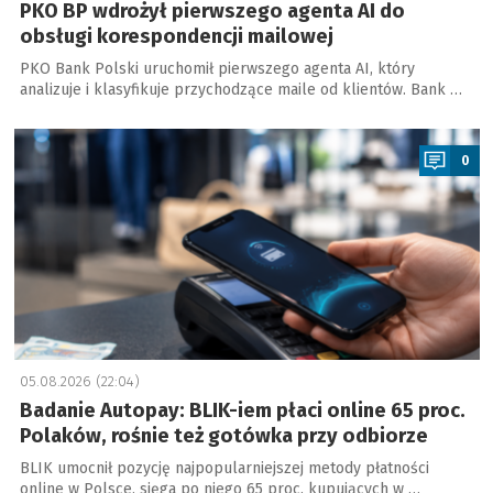
PKO BP wdrożył pierwszego agenta AI do
obsługi korespondencji mailowej
PKO Bank Polski uruchomił pierwszego agenta AI, który
analizuje i klasyfikuje przychodzące maile od klientów. Bank …
a
0
05.08.2026 (22:04)
Badanie Autopay: BLIK-iem płaci online 65 proc.
Polaków, rośnie też gotówka przy odbiorze
BLIK umocnił pozycję najpopularniejszej metody płatności
online w Polsce, sięga po niego 65 proc. kupujących w …