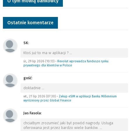
O tym mówią bankowcy
Ostatnie komentarze
SK
:
Ktoś już to ma w aplikacji ?
…
śr., 29 lip 2026 (10:13)
•
Revolut wprowadza fundusze rynku
prywatnego dla klientów w Polsce
gość
:
dokładnie
…
wt., 21 lip 2026 (07:30)
•
Zakup eSIM w aplikacji Banku Millennium
wyróżniony przez Global Finance
Jas Fasola
:
chciałbym zrozumieć jaki był powód nagrody. Usługa
oferowana jest przez bardzo wiele banków.
…