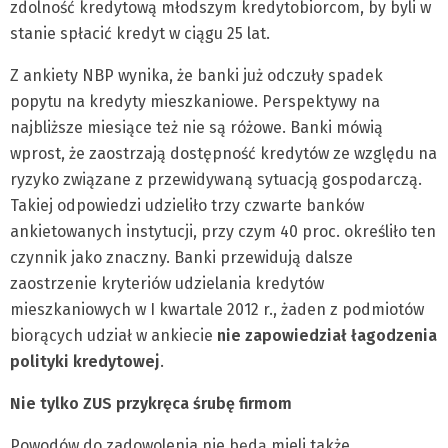
zdolność kredytową młodszym kredytobiorcom, by byli w
stanie spłacić kredyt w ciągu 25 lat.
Z ankiety NBP wynika, że banki już odczuły spadek
popytu na kredyty mieszkaniowe. Perspektywy na
najbliższe miesiące też nie są różowe. Banki mówią
wprost, że zaostrzają dostępność kredytów ze względu na
ryzyko związane z przewidywaną sytuacją gospodarczą.
Takiej odpowiedzi udzieliło trzy czwarte banków
ankietowanych instytucji, przy czym 40 proc. określiło ten
czynnik jako znaczny. Banki przewidują dalsze
zaostrzenie kryteriów udzielania kredytów
mieszkaniowych w I kwartale 2012 r., żaden z podmiotów
biorących udział w ankiecie
nie zapowiedział łagodzenia
polityki kredytowej
.
Nie tylko ZUS przykręca śrubę firmom
Powodów do zadowolenia nie będą mieli także