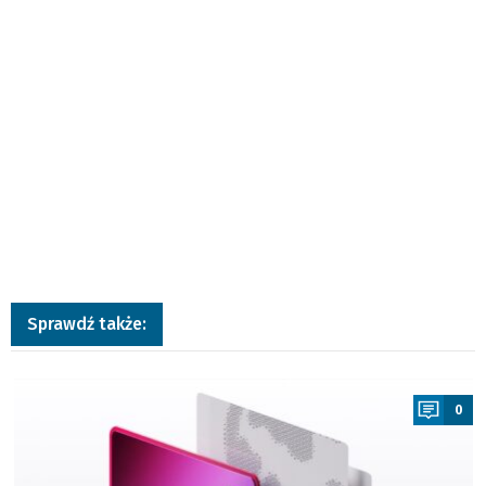
Sprawdź także:
a
0