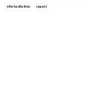
oferta dla firm
raport