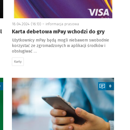
18.04.2024 (16:13) –
informacja prasowa
l
Karta debetowa mPay wchodzi do gry
Użytkownicy mPay będą mogli niebawem swobodnie
korzystać ze zgromadzonych w aplikacji środków i
obsługiwać …
Karty
a
0
0