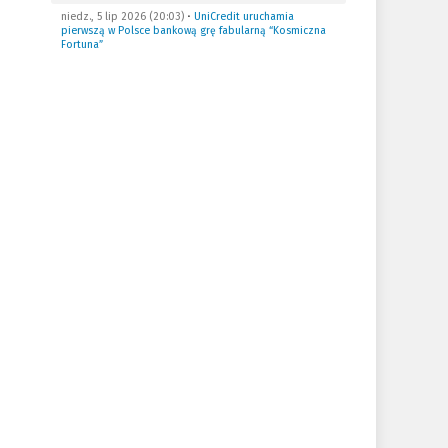
niedz., 5 lip 2026 (20:03)
•
UniCredit uruchamia
pierwszą w Polsce bankową grę fabularną “Kosmiczna
Fortuna”