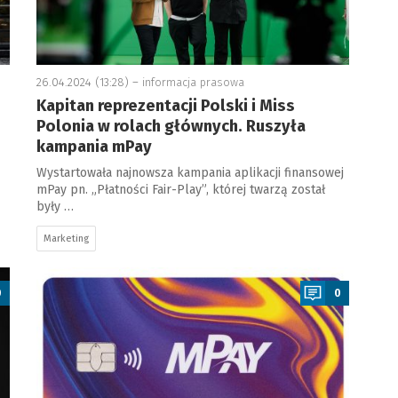
26.04.2024 (13:28) –
informacja prasowa
Kapitan reprezentacji Polski i Miss
Polonia w rolach głównych. Ruszyła
kampania mPay
Wystartowała najnowsza kampania aplikacji finansowej
mPay pn. „Płatności Fair-Play”, której twarzą został
były …
Marketing
a
0
0