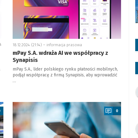
ń
18.12.2024 (21:14) –
informacja prasowa
mPay S.A. wdraża AI we współpracy z
Synapisis
a
mPay S.A., lider polskiego rynku płatności mobilnych,
podjął współpracę z firmą Synapisis, aby wprowadzić
…
a
0
0