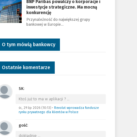
BNP Paribas powalczy o korporacje i
inwestycje strategiczne. Ma mocną
konkurencję
Przynależność do największej grupy
bankowej w Europie…
O tym mówią bankowcy
Ostatnie komentarze
SK
:
Ktoś już to ma w aplikacji ?
…
śr., 29 lip 2026 (10:13)
•
Revolut wprowadza fundusze
rynku prywatnego dla klientów w Polsce
gość
:
dokładnie
…