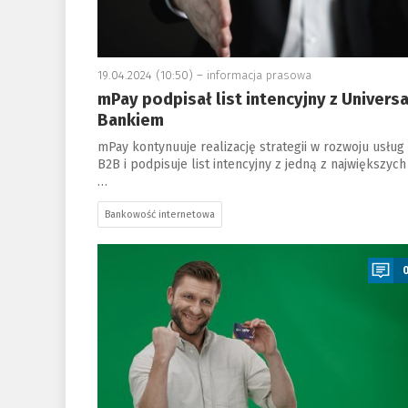
19.04.2024 (10:50) –
informacja prasowa
mPay podpisał list intencyjny z Universa
Bankiem
mPay kontynuuje realizację strategii w rozwoju usług
B2B i podpisuje list intencyjny z jedną z największych
…
Bankowość internetowa
a