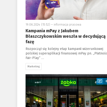
19.06.2024 (15:52) –
informacja prasowa
Kampania mPay z Jakubem
Błaszczykowskim weszła w decydującą
fazę
Rozpoczął się kolejny etap kampanii wizerunkowej
polskiej superaplikacji finansowej mPay pn. „Płatnośc
Fair-Play” …
Marketing
a