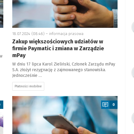
18.07.2024 (08:46) –
informacja prasowa
Zakup większościowych udziałów w
firmie Paymatic i zmiana w Zarządzie
mPay
ów
W dniu 17 lipca Karol Zieliński, Członek Zarządu mPay
S.A. złożył rezygnację z zajmowanego stanowiska.
Jednocześnie …
Płatności mobilne
a
0
0