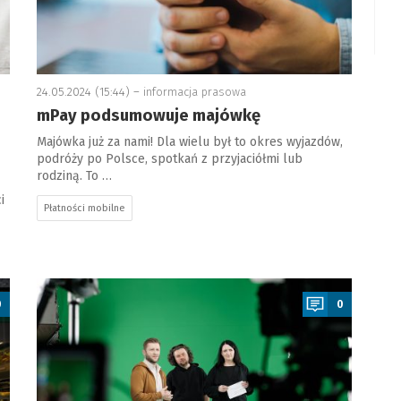
24.05.2024 (15:44) –
informacja prasowa
mPay podsumowuje majówkę
Majówka już za nami! Dla wielu był to okres wyjazdów,
podróży po Polsce, spotkań z przyjaciółmi lub
rodziną. To …
i
Płatności mobilne
a
0
0