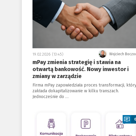
19.02.2026 (13:45)
Wojciech Boczo
mPay zmienia strategię i stawia na
otwartą bankowość. Nowy inwestor i
zmiany w zarządzie
Firma mPay zapowiedziała proces transformacji, któr
zakłada dokapitalizowanie w kilku transzach.
Jednocześnie do …
a