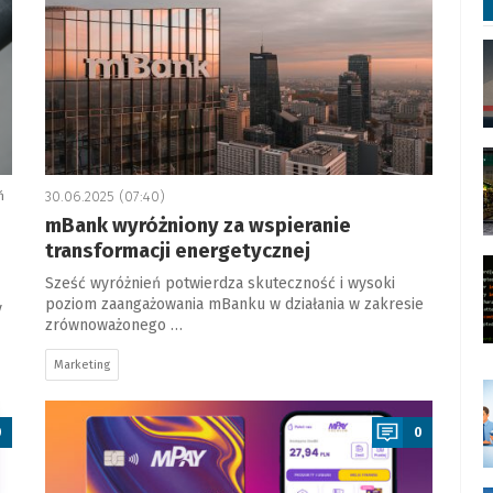
ń
30.06.2025 (07:40)
mBank wyróżniony za wspieranie
transformacji energetycznej
Sześć wyróżnień potwierdza skuteczność i wysoki
poziom zaangażowania mBanku w działania w zakresie
y
zrównoważonego …
Marketing
a
0
0