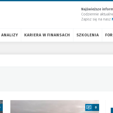
Najświeższe inform
Codziennie aktualn
Zapisz się na nasz
ANALIZY
KARIERA W FINANSACH
SZKOLENIA
FO
a
0
0