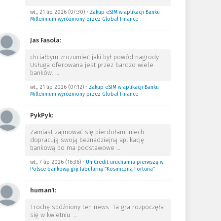
wt., 21 lip 2026 (07:30)
•
Zakup eSIM w aplikacji Banku
Millennium wyróżniony przez Global Finance
Jas Fasola
:
chciałbym zrozumieć jaki był powód nagrody.
Usługa oferowana jest przez bardzo wiele
banków.
…
wt., 21 lip 2026 (07:12)
•
Zakup eSIM w aplikacji Banku
Millennium wyróżniony przez Global Finance
PykPyk
:
Zamiast zajmować się pierdołami niech
dopracują swoją beznadziejną aplikację
bankową bo ma podstawowe
…
wt., 7 lip 2026 (16:36)
•
UniCredit uruchamia pierwszą w
Polsce bankową grę fabularną “Kosmiczna Fortuna”
human1
:
Trochę spóźniony ten news. Ta gra rozpoczęła
się w kwietniu.
…