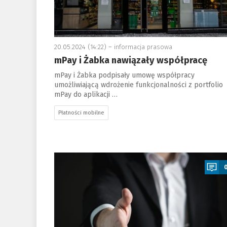
20.05.2024 (14:22) –
informacja prasowa
mPay i Żabka nawiązały współpracę
mPay i Żabka podpisały umowę współpracy
umożliwiającą wdrożenie funkcjonalności z portfolio
mPay do aplikacji …
Płatności mobilne
a