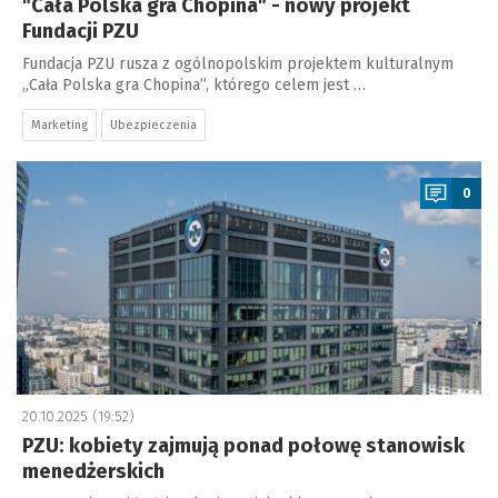
"Cała Polska gra Chopina" - nowy projekt
Fundacji PZU
Fundacja PZU rusza z ogólnopolskim projektem kulturalnym
„Cała Polska gra Chopina”, którego celem jest …
Marketing
Ubezpieczenia
a
0
20.10.2025 (19:52)
PZU: kobiety zajmują ponad połowę stanowisk
menedżerskich