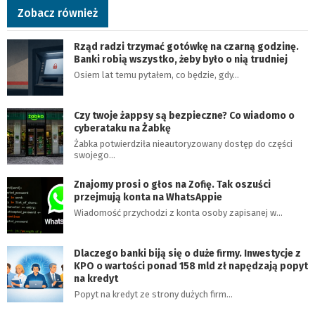
Zobacz również
Rząd radzi trzymać gotówkę na czarną godzinę.
Banki robią wszystko, żeby było o nią trudniej
Osiem lat temu pytałem, co będzie, gdy…
Czy twoje żappsy są bezpieczne? Co wiadomo o
cyberataku na Żabkę
Żabka potwierdziła nieautoryzowany dostęp do części
swojego…
Znajomy prosi o głos na Zofię. Tak oszuści
przejmują konta na WhatsAppie
Wiadomość przychodzi z konta osoby zapisanej w…
Dlaczego banki biją się o duże firmy. Inwestycje z
KPO o wartości ponad 158 mld zł napędzają popyt
na kredyt
Popyt na kredyt ze strony dużych firm…