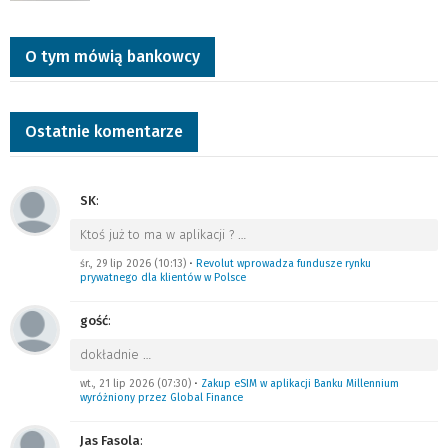
O tym mówią bankowcy
Ostatnie komentarze
SK
:
Ktoś już to ma w aplikacji ?
…
śr., 29 lip 2026 (10:13)
•
Revolut wprowadza fundusze rynku
prywatnego dla klientów w Polsce
gość
:
dokładnie
…
wt., 21 lip 2026 (07:30)
•
Zakup eSIM w aplikacji Banku Millennium
wyróżniony przez Global Finance
Jas Fasola
: