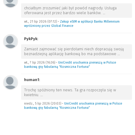
chciałbym zrozumieć jaki był powód nagrody. Usługa
oferowana jest przez bardzo wiele banków.
…
wt., 21 lip 2026 (07:12)
•
Zakup eSIM w aplikacji Banku Millennium
wyróżniony przez Global Finance
PykPyk
:
Zamiast zajmować się pierdołami niech dopracują swoją
beznadziejną aplikację bankową bo ma podstawowe
…
wt., 7 lip 2026 (16:36)
•
UniCredit uruchamia pierwszą w Polsce
bankową grę fabularną “Kosmiczna Fortuna”
human1
:
Trochę spóźniony ten news. Ta gra rozpoczęła się w
kwietniu.
…
niedz., 5 lip 2026 (20:03)
•
UniCredit uruchamia pierwszą w Polsce
bankową grę fabularną “Kosmiczna Fortuna”