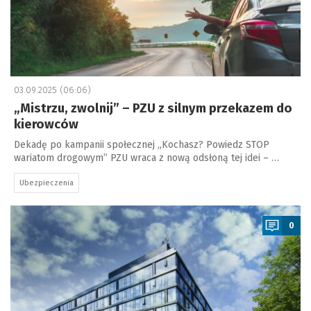
03.09.2025 (06:06)
„Mistrzu, zwolnij” – PZU z silnym przekazem do
kierowców
Dekadę po kampanii społecznej „Kochasz? Powiedz STOP
wariatom drogowym” PZU wraca z nową odsłoną tej idei – …
Ubezpieczenia
a
0