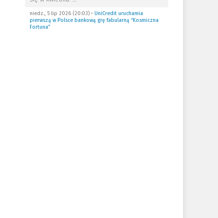
niedz., 5 lip 2026 (20:03)
•
UniCredit uruchamia
pierwszą w Polsce bankową grę fabularną “Kosmiczna
Fortuna”