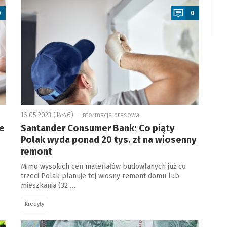
0
0
16.05.2023 (14:46) –
informacja prasowa
e
Santander Consumer Bank: Co piąty
Polak wyda ponad 20 tys. zł na wiosenny
remont
Mimo wysokich cen materiałów budowlanych już co
trzeci Polak planuje tej wiosny remont domu lub
mieszkania (32 …
Kredyty
a