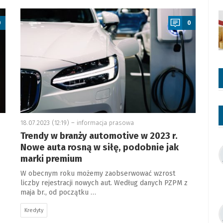
a
0
0
18.07.2023 (12:19) –
informacja prasowa
Trendy w branży automotive w 2023 r.
Nowe auta rosną w siłę, podobnie jak
marki premium
W obecnym roku możemy zaobserwować wzrost
liczby rejestracji nowych aut. Według danych PZPM z
maja br., od początku …
Kredyty