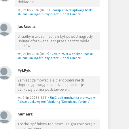
dokładnie
…
wt., 21 lip 2026 (07:30)
•
Zakup eSIM w aplikacji Banku
Millennium wyróżniony przez Global Finance
Jas Fasola
:
chciałbym zrozumieć jaki był powód nagrody.
Usługa oferowana jest przez bardzo wiele
banków.
…
wt., 21 lip 2026 (07:12)
•
Zakup eSIM w aplikacji Banku
Millennium wyróżniony przez Global Finance
PykPyk
:
Zamiast zajmować się pierdołami niech
dopracują swoją beznadziejną aplikację
bankową bo ma podstawowe
…
wt., 7 lip 2026 (16:36)
•
UniCredit uruchamia pierwszą w
Polsce bankową grę fabularną “Kosmiczna Fortuna”
human1
:
Trochę spóźniony ten news. Ta gra rozpoczęła
się w kwietniu.
…