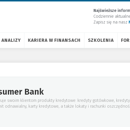
Najświeższe inform
Codziennie aktualn
Zapisz się na nasz
ANALIZY
KARIERA W FINANSACH
SZKOLENIA
FO
sumer Bank
je swoim klientom produkty kredytowe: kredyty gotówkowe, kredyty
mit odnawialny, karty kredytowe, a także lokaty i rachunki oszczędno