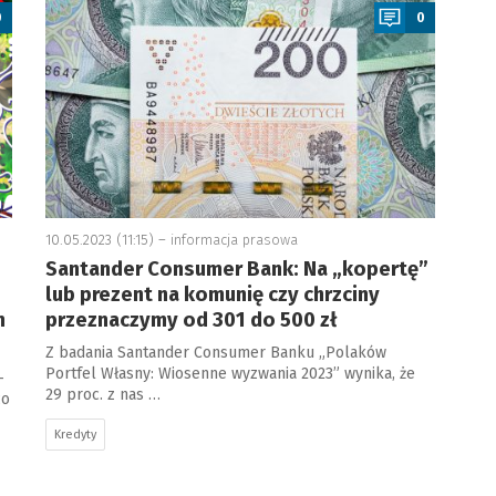
0
0
10.05.2023 (11:15) –
informacja prasowa
Santander Consumer Bank: Na „kopertę”
lub prezent na komunię czy chrzciny
m
przeznaczymy od 301 do 500 zł
Z badania Santander Consumer Banku „Polaków
Portfel Własny: Wiosenne wyzwania 2023” wynika, że
-
29 proc. z nas …
co
Kredyty
a