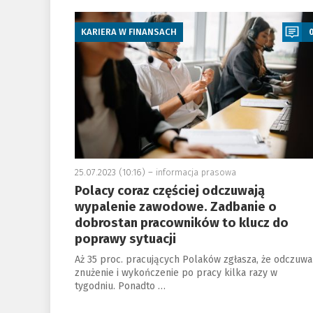
a
KARIERA W FINANSACH
25.07.2023 (10:16) –
informacja prasowa
Polacy coraz częściej odczuwają
wypalenie zawodowe. Zadbanie o
dobrostan pracowników to klucz do
poprawy sytuacji
Aż 35 proc. pracujących Polaków zgłasza, że odczuwa
znużenie i wykończenie po pracy kilka razy w
tygodniu. Ponadto …