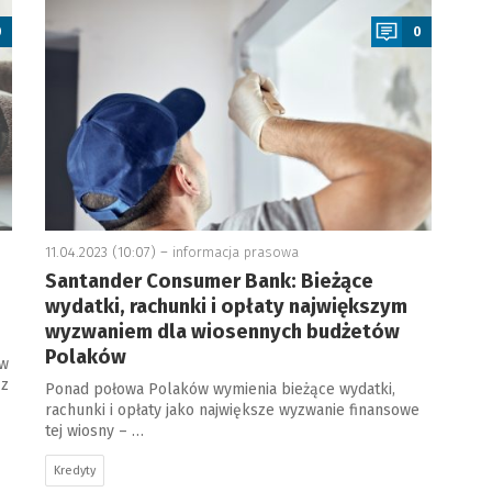
0
0
11.04.2023 (10:07) –
informacja prasowa
Santander Consumer Bank: Bieżące
wydatki, rachunki i opłaty największym
wyzwaniem dla wiosennych budżetów
Polaków
 w
 z
Ponad połowa Polaków wymienia bieżące wydatki,
rachunki i opłaty jako największe wyzwanie finansowe
tej wiosny – …
Kredyty