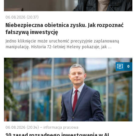
06.08.2026 (20:37)
Niebezpieczna obietnica zysku. Jak rozpoznać
fałszywą inwestycję
Jedno kliknięcie może uruchomić precyzyjnie zaplanowaną
manipulację. Historia 72-letniej Heleny pokazuje, jak …
a
0
06.08.2026 (20:34) –
informacja prasowa
10 zasad rozsądnego inwestowania w AI