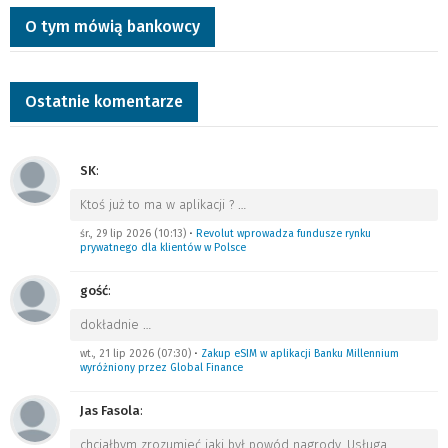
O tym mówią bankowcy
Ostatnie komentarze
SK
:
Ktoś już to ma w aplikacji ?
…
śr., 29 lip 2026 (10:13)
•
Revolut wprowadza fundusze rynku
prywatnego dla klientów w Polsce
gość
:
dokładnie
…
wt., 21 lip 2026 (07:30)
•
Zakup eSIM w aplikacji Banku Millennium
wyróżniony przez Global Finance
Jas Fasola
:
chciałbym zrozumieć jaki był powód nagrody. Usługa