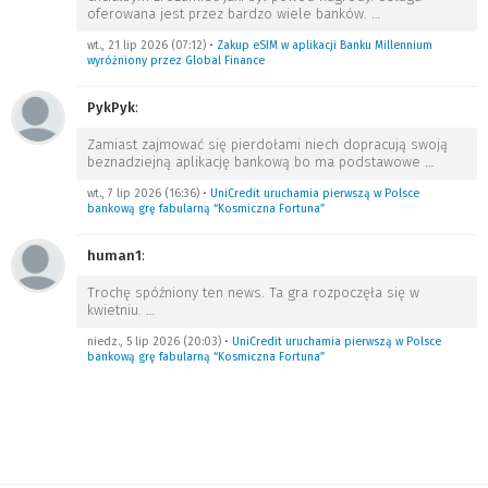
oferowana jest przez bardzo wiele banków.
…
wt., 21 lip 2026 (07:12)
•
Zakup eSIM w aplikacji Banku Millennium
wyróżniony przez Global Finance
PykPyk
:
Zamiast zajmować się pierdołami niech dopracują swoją
beznadziejną aplikację bankową bo ma podstawowe
…
wt., 7 lip 2026 (16:36)
•
UniCredit uruchamia pierwszą w Polsce
bankową grę fabularną “Kosmiczna Fortuna”
human1
:
Trochę spóźniony ten news. Ta gra rozpoczęła się w
kwietniu.
…
niedz., 5 lip 2026 (20:03)
•
UniCredit uruchamia pierwszą w Polsce
bankową grę fabularną “Kosmiczna Fortuna”